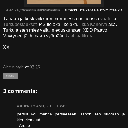
Alec käyttämässä äänivaltaansa
. Esimerkillistä kansalaistoimintaa <3
Tänään ja keskiviikkoon menneessä on tulossa
vaali-
ja
Turkupostaukset
! P.S Ile aka. Ike aka.
Ilkka Kanerva
aka.
Turkulaisten mies valittiin eduskuntaan XDD Paavo
Väyrynen jäi himaan syömään
kaalilaatikkoa
....
XX
Alec A-style
at
07:25
Share
3 comments:
Arutte
18 April, 2011 13:49
persut voi mennä perseeseen. sanon sen suoraan ja
kiertelemättä.
- Arutte