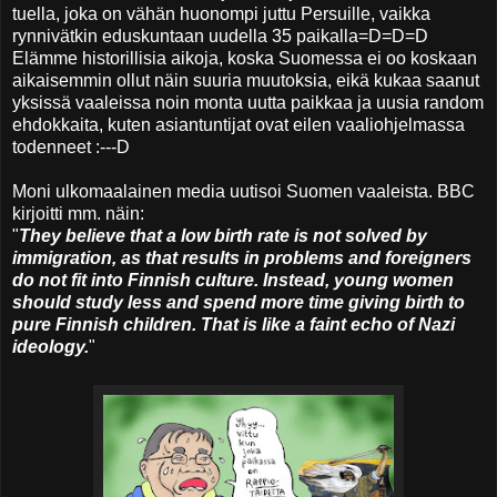
tuella, joka on vähän huonompi juttu Persuille, vaikka
rynnivätkin eduskuntaan uudella 35 paikalla=D=D=D
Elämme historillisia aikoja, koska Suomessa ei oo koskaan
aikaisemmin ollut näin suuria muutoksia, eikä kukaa saanut
yksissä vaaleissa noin monta uutta paikkaa ja uusia random
ehdokkaita, kuten asiantuntijat ovat eilen vaaliohjelmassa
todenneet :---D
Moni ulkomaalainen media uutisoi Suomen vaaleista. BBC
kirjoitti mm. näin:
"
They believe that a low birth rate is not solved by
immigration, as that results in problems and foreigners
do not fit into Finnish culture. Instead, young women
should study less and spend more time giving birth to
pure Finnish children. That is like a faint echo of Nazi
ideology.
"