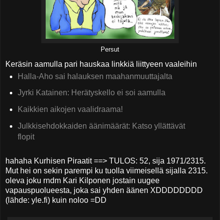
Persut
Keräsin aamulla pari hauskaa linkkiä liittyeen vaaleihin
Halla-Aho sai halauksen maahanmuuttajalta
Jyrki Katainen: Herätyskello ei soi aamulla
Kaikkien aikojen vaalidraama!
Julkkisehdokkaiden äänimäärät: Katso yllättävät
flopit
hahaha Kurhisen Piraatit ==> TULOS: 52, sija 1971/2315.
Mut hei on sekin parempi ku tuolla viimeisellä sijalla 2315.
oleva joku rndm Kari Kilponen jostain uugee
vapauspuolueesta, joka sai yhden äänen XDDDDDDDD
(lähde: yle.fi) kuin noloo =DD