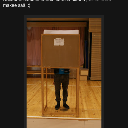
makee sää. :)