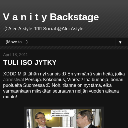
V a n i t y Backstage
💨 Alec A-style 🤽🏻‍♂️ Social @AlecAstyle
▼
April 18, 2011
TULI ISO JYTKY
XDDD Mitä tähän nyt sanois :D En ymmärrä vain heitä, jotka
äänestivät
Persuja. Kokoomus, Vihreä? Iha buenoja, bonari
puolueita Suomessa :D Noh, tilanne on nyt tämä, eikä
varmaankaan mikskään seuraavan neljän vuoden aikana
muutu!