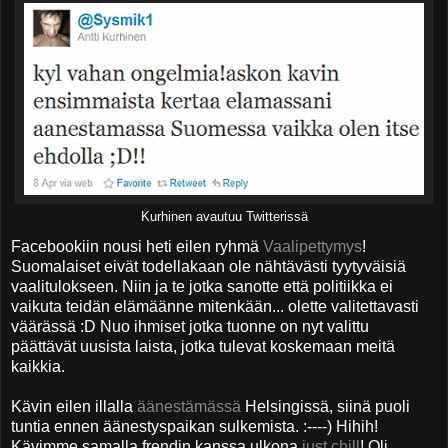
Kurhinen avautuu Twitterissä
Facebookiin nousi heti eilen ryhmä
Vaalipettymys
!
Suomalaiset eivät todellakaan ole nähtävästi tyytyväisiä
vaalitulokseen. Niin ja te jotka sanotte että politiikka ei
vaikuta teidän elämäänne mitenkään... olette valitettavasti
väärässä :D Nuo ihmiset jotka tuonne on nyt valittu
päättävät uusista laista, jotka tulevat koskemaan meitä
kaikkia.
Kävin eilen illalla
äänestämässä
Helsingissä, siinä puoli
tuntia ennen äänestyspaikan sulkemista. :----) Hihih!
Kävimme samalla frendin kanssa ulkona
just chill
! Oli