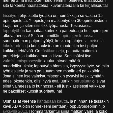
menee aina mitä todennäköisemmin pieleen; et saakkaan
sitä tärkeintä haastattelua, kuvamateriaalia tai kirjallisuutta!
Inssityön
ohjeistettu työaika on noin 3kk, ja se vastaa 15
opintopistettä. Yliopistojen maisterityö on 30 opintopisteen
laajuinen ja siten siis 6kk työpanosta. Tosiasiassa
lopputyöhön
kannattaa kuitenkin paneutua jo heti opintojen
alkuvaiheessa! Siitä on nimittäin
opintojen lopussa
suunnattoman paljon hyötyä, koska opintojen
viimeisellä
lukukaudella
ja kuukauksina on muutenkin tosi paljon
kaikkea tehtävää. On
rästikursseja
, palauttamattomia
projekteja ja kaikkea muuta kivaa. Sen lisäksi itse
valmistumisprosessiin
kuuluu hirveä määrä
muodollisuuksia; lopputyön hiomista, kypsyysnäyte, valmiin
työn esittely ja sen palauttaminen moniin eri paikkoihin.
Jotta siihen itse valmistumiseenkin pystyisi keskittymään
edes jokseenkin, olisi hyvä että juurikin
perusjutut
olisivat
siinä vaiheessa jo kunnossa - eli just klassisesti vaikkapa
ne pakolliset kurssit suoritettuina!
Opin asiat yleensä
kantapään kautta
, ja niinhän se tässäkin
kävi! XD Aloitin (onnekseni sentään) lopputyöideoinnin jo
syksyllä 2013
. Homma tarkentui siinä matkan varrella koko