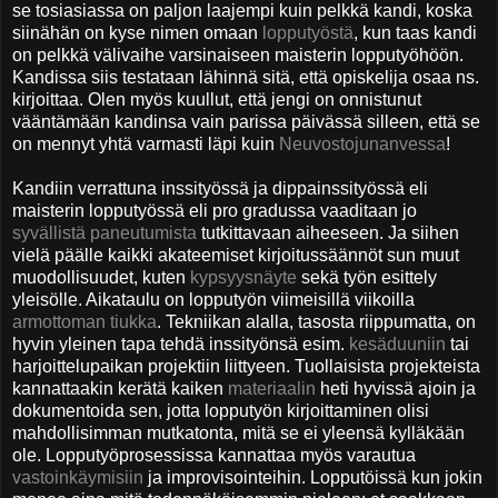
se tosiasiassa on paljon laajempi kuin pelkkä kandi, koska
siinähän on kyse nimen omaan
lopputyöstä
, kun taas kandi
on pelkkä välivaihe varsinaiseen maisterin lopputyöhöön.
Kandissa siis testataan lähinnä sitä, että opiskelija osaa ns.
kirjoittaa. Olen myös kuullut, että jengi on onnistunut
vääntämään kandinsa vain parissa päivässä silleen, että se
on mennyt yhtä varmasti läpi kuin
Neuvostojunanvessa
!
Kandiin verrattuna inssityössä ja dippainssityössä eli
maisterin lopputyössä eli pro gradussa vaaditaan jo
syvällistä paneutumista
tutkittavaan aiheeseen. Ja siihen
vielä päälle kaikki akateemiset kirjoitussäännöt sun muut
muodollisuudet, kuten
kypsyysnäyte
sekä työn esittely
yleisölle. Aikataulu on lopputyön viimeisillä viikoilla
armottoman tiukka
.
Tekniikan alalla, tasosta riippumatta, on
hyvin yleinen tapa tehdä inssityönsä esim.
kesäduuniin
tai
harjoittelupaikan projektiin liittyeen. Tuollaisista projekteista
kannattaakin kerätä kaiken
materiaalin
heti hyvissä ajoin ja
dokumentoida sen, jotta lopputyön kirjoittaminen olisi
mahdollisimman mutkatonta, mitä se ei yleensä kylläkään
ole.
Lopputyöprosessissa kannattaa myös varautua
vastoinkäymisiin
ja improvisointeihin. Lopputöissä kun jokin