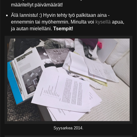
määritellyt päivämäärät!
Älä lannistu! :) Hyvin tehty työ palkitaan aina -
ennemmin tai myöhemmin. Minulta voi
kysellä
apua,
ja autan mielelläni.
Tsempit!
Syysarkea 2014.