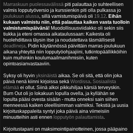
Marraskuun puolessavälissä
piti palauttaa jo suhteellisen
valmis lopputyöversio ja kurssienkin piti olla pulkassa jo
joulukuun alussa
, sillä vamistumispäivä oli
19.12
.
Eihän
kukaan valmistu niin, että palauttaa kaiken vasta tuolloin
valmistumispäivänä!
Muodollisuusviidakko oli sekin siis
tiukka ja eteni omassa aikataulussaan: Kaikesta oli
huolehdittava täysin itse ja noudatettava täsmällisesti
deadlineja
. Pidin käytännössä päivittäin marras-joulukuun
aikana yhteyttä niin lopputyöohjaajiini, tutkintopäällikköihin
kuin muihinkin koulumaailmanihmisiin, kuten
opintoasianvastaaviin.
Syksy oli hyvin
yksinäistä
aikaa. Se oli sitä, että olin joka
päivä nenä kiinni kirjoissa sekä
Wordissa
.
Sosiaalista
elämää
ei ollut. Siinä alkoi pikkuhiljaa kärsiä terveyskin.
Burn Out oli jo lokakuun lopulla ovella, ja kyllähän se
lopulta pääsi ovesta sisään - mutta onneksi sain siihen
menneessä kaiken oleellisimman valmiiksi. Tekstiä ja uusia
kirjoituskappaleita syntyi
joka päivä
aina viimeisiin
minuutteihin asti ennen
lopputyön palauttamista
.
Kirjoitustapani on maksimointipainotteinen, jossa pääpaino