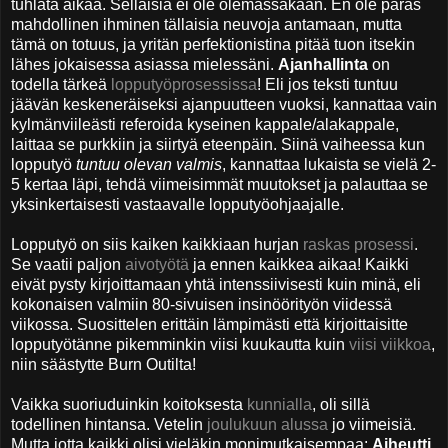
tuhlata aikaa. Sellaisia ei ole olemassakaan. En ole paras
mahdollinen ihminen tällaisia neuvoja antamaan, mutta
tämä on totuus, ja yritän perfektionistina pitää tuon itsekin
lähes jokaisessa asiassa mielessäni.
Ajanhallinta
on
todella tärkeä
lopputyöprosessissa
! Eli jos teksti tuntuu
jäävän keskeneräiseksi ajanpuutteen vuoksi, kannattaa vain
kylmänviileästi referoida kyseinen kappale/alakappale,
laittaa se purkkiin ja siirtyä eteenpäin. Siinä vaiheessa kun
lopputyö
tuntuu olevan valmis
, kannattaa lukaista se vielä 2-
5 kertaa läpi, tehdä viimeisimmät muutokset ja palauttaa se
yksinkertaisesti vastaavalle lopputyöohjaajalle.
Lopputyö on siis kaiken kaikkiaan hurjan
raskas prosessi
.
Se vaatii paljon
aivotyötä
ja ennen kaikkea aikaa! Kaikki
eivät pysty kirjoittamaan yhtä intenssiivisesti kuin minä, eli
kokonaisen valmiin 80-sivuisen insinöörityön viidessä
viikossa. Suosittelen erittäin lämpimästi että kirjoittaisitte
lopputyötänne pikemminkin viisi kuukautta kuin
viisi viikkoa
,
niin säästytte Burn Outilta!
Vaikka suoriuduinkin koitoksesta
kunnialla
, oli sillä
todellinen hintansa.
Vetelin
joulukuun alussa
jo viimeisiä.
Mutta jotta kaikki olisi vieläkin monimutkaisempaa:
Aiheutti