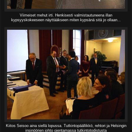
Viimeiset mehut irti. Henkisesti valmistautuneena illan
kypsyyskokeeseen näyttääkseen miten kypsänä sitä jo ollaan...
Kiitos Seisoo aina siellä lopussa. Tutkintopäällikkö, rehtori ja Helsingin
insinöörien johto ojentamassa tutkintotodistusta