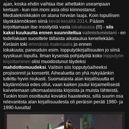
ajan, koska ehdin vaihtaa itse aihettakin useampaan
kertaan - kun niin moni asia olisi kiinnostanut.
Mediatekniikkakin on alana hirveän laaja. Koin lopullisen
täyskäännöksen siinä
kevät-kesällä 2014
. Pääsin
kirjoittamaan itse inssityötä vasta
lokakuussa
(!!!) -
siis
kaksi kuukautta ennen suunniteltua
valmistumistani
- en
todellakaan suosittele tällaista aikataulua kenellekään.
Keräsin toki
erinnäistä materiaalia
jo ennen
lokakuuta;
paneuduin esim. lopputyökirjallisuuten jo siinä
syyskuun lopulla. Ilman kyseistä pohjatyötä
koko
lopputyön
kirjoittaminen
olisi muodostunut täydeksi
mahdottomuudeksi
.
Valitsin siis lopputyöaiheeksi
projisoinnit ja konsertit. Aihealuetta on yhä nykyäänkin
tutkittu hyvin niukasti. Suomalaista alan kirjallisuutta ei
käytännössä edes ollut, vaan kaiken joutui kirjaimellisesti
kaivelemaan ulkomaalaisista kirjoista ja muista lähteistä.
Tuokin tosin osoittautui kovaksi haasteeksi, sillä suurin osa
relevantista alan kirjallisuudesta oli peräisin peräti 1980- ja
1990-luvuilta!