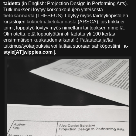
taidetta
(in English: Projection Design in Performing Arts).
Tutkimukseni löytyy korkeakoulujen yhteisestä
tietokannasta
(THESEUS). Löytyy myös taideyliopistojen
kirjastojen
kokoelmatietokannasta
(ARSCA), jos linkki ei
toimi, lopputyö löytyy myös nimelläni tai teoksen nimellä.
Olin otettu, että lopputyötäni oli ladattu yli 100 kertaa
ensimmäisen kuukauden aikana! :) Palautetta ja/tai
tutkimus/työtarjouksia voi laittaa suoraan sähköpostiini |
a-
style[AT]wippies.com
|.