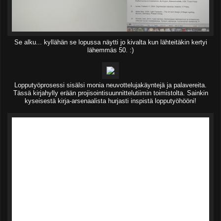
Se alku... kyllähän se lopussa näytti jo kivalta kun lähteitäkin kertyi
lähemmäs 50. :)
Lopputyöprosessi sisälsi monia neuvottelujakäyntejä ja palavereita.
Tässä kirjahylly erään projisointisuunnittelutiimin toimistolta. Sainkin
kyseisestä kirja-arsenaalista hurjasti inspistä lopputyöhööni!