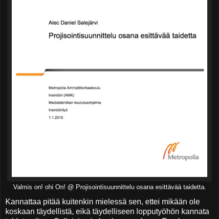
Valmis on! ohi On! @ Projisointisuunnittelu osana esittävää taidetta.
Kannattaa pitää kuitenkin mielessä sen, ettei mikään ole
koskaan täydellistä, eikä täydelliseen lopputyöhön kannata