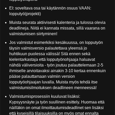
EI: soveltava osa tai käytännön osuus VAAN:
lopputyö(projekti)
Muista seurata aktiivisesti kalenteria ja tulossa olevia
deadlineja. Niitä ei kannata missata, sillä vaarana on
valmistumisen siirtyminen!
Jos valmistut esimerkiksi kesäkuussa, on lopputyön
täysin valmisversio palautettava yleensä jo
huhtikuun puolessa välissä! Sitä ennen sekä
kielentarkastaja että lopputyönohjaaja haluavat
nähdä väliversioita - työn joutuu palauttelemaan 2-5
ihmiselle arvioitavaksi ainakin 3-10 kertaa ennenkuin
pääse palauttamaan valmiin version
lopputyöohjaajan luvalla. Muista myös tehdä itse
valmistumisilmoituksen deadlineen menneessä!
Valmistumisprosessiin kuuluvat lisäksi:
Kypsyysnäyte ja työn suullinen esittely. Huomaa että
näilläkin on omat ilmoittautumisdeadlinet sen lisäksi
että kyseisillä tilaisuuksilla on myös omat ennalta