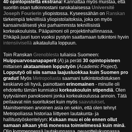
40 opintopistettä ekstrana
! Kannattaa myös muistaa, että
suoritin osan tutkinnostani ranskalaisessa
Université
Joseph Fourierin
yliopistossa. Kyseessähän on
Ranskan
tärkeimpiä teknillisiä yliopistolaitoksia, joka on myös
kansainvälisesti yksi parhaimmista teknillisistä
korkeakouluista. Pääpainoni oli projektinhallinnassa.
Ehkäpä juuri tuon vuoksi pystyin saattamaan tutkintoni hyvin
intensiivisellä
aikataululla
loppuun
.
Toin Ranskan
Grenoblesta
tuliaisia Suomeen:
Huippuarvosanapaperit
(
A
) ja peräti
30 opintopisteen
mittaisen
akataamisen
lopputyön
(
Academic Project
).
Lopputyö oli siis samaa
laajusluokkaa kuin Suomen pro
gradut
! Myös
Metropoliasta
saamani tutkintotodistuksen
keskiarvo oli hyvä, painottaen
erinomainen
- minulle oli
ehdotettu tämän kunniaksi
korkeakouluin stipendiä
. Olen
tyytyväinen panokseeni jonka korkeakoulussa annoin. Tätä
peilaavat niin suoritukset kuin myös
saavutukset
.
Mainitsemisen arvoinen asia on sekin, että olen tehnyt
Metropoliassa historiaa liittyeen lautakunta- ja
hallitustyöskentelyyn:
Kukaan muu ei ole ennen ollut
samaan aikaan yhtä monessa toimielimessä kuin minä
.
Olin kymmennessä lautakunnassa, neuvottelukunnassa,