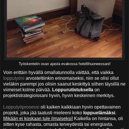
Työskentelin osan ajasta evakossa hotellihuoneessani!
Voin erittäin hyvällä omallatunnolla väittää, että vaikka
lopputyöni
arvosteltiinkin erinomaiseksi, niin se olisi ollut
vieläkin parempi jos olisin saanut keskittyä siihen täysillä ne
viimeiset kolme päivää.
Loppurutistuksella
on
projektistrategioissani hyvin, hyvin keskeinen merkitys.
Lopputyöprosessi
oli kaiken kaikkiaan hyvin opettavainen
projekti, joka jää taatusti mieleeni koko
loppuelämäksi
.
Mikään ei koskaan tule ilmaiseksi!
Kaikella on hintansa, oli
sitten kyse rahasta, omasta terveydestä tai energiasta.