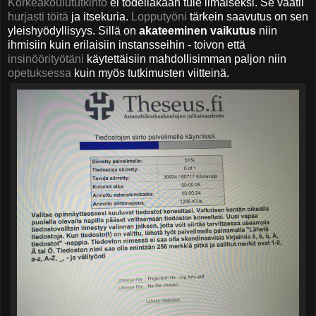
Korkeakoulututkinto
ei todellakaan tule ilmaiseksi. Se vaatii
hurjasti töitä
ja itsekuria.
Lopputyöni
tärkein saavutus on sen
yleishyödyllisyys. Sillä on
akateeminen vaikutus
niin
ihmisiin kuin erilaisiin instansseihin - toivon että
insinöörityötäni
käytettäisiin mahdollisimman paljon niin
opetuksessa
kuin myös tutkimusten viitteinä.