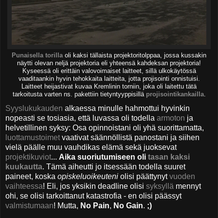
Punaisella torilla
oli kaksi tällaista projektoritolppaa, jossa kussakin
näytti olevan neljä projektoria eli yhteensä kahdeksan projektoria!
Kyseessä oli erittäin valovoimaiset laitteet, sillä ulkokäytössä
vaaditaankin hyvin tehokkaita laitteita, jotta projisointi onnistuisi.
Laitteet heijastivat kuvaa Kremlinin torniin, joka oli laitettu tätä
tarkoitusta varten ns. pakettiin tietyntyyppisillä
projisointikankailla
.
Syyslukukauden
alkaessa minulle hahmottui hyvinkin
nopeasti se tosiasia, että luvassa oli todella
armoton
ja
helvetillinen syksy: Osa opinnoistani oli yhä suorittamatta,
luottamustoimet
vaativat säännöllistä panostani ja siihen
vielä päälle muu vauhdikas elämä sekä juoksevat
projektikuviot
...
Aika suoriutumiseen oli
tasan kaksi
kuukautta
. Tämä aiheutti jo itsessään todella suuret
paineet, koska
opiskeluoikeuteni
olisi päättynyt
vuoden
vaihteessa
! Eli, jos yksikin deadline olisi
syksyllä
mennyt
ohi, se olisi tarkoittanut katastrofia - en olisi päässyt
valmistumaan
! Mutta,
No Pain
,
No Gain
.
;)