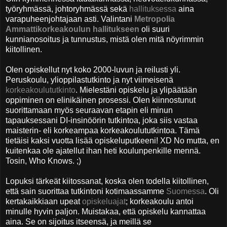
työryhmässä, johtoryhmässä sekä
hallituksessa
aina
varapuheenjohtajaan asti. Valintani
Metropolia
Ammattikorkeakoulun hallitukseen
oli suuri
kunnianosoitus ja tunnustus, mistä olen mitä nöyrimmin
kiitollinen.
Olen opiskellut nyt koko 2000-luvun ja reilusti yli.
Peruskoulu, ylioppilastutkinto ja nyt viimeisenä
korkeakoulututkinto
. Mielestäni opiskelu ja ylipäätään
oppiminen on elinikäinen prosessi. Olen kiinnostunut
suorittamaan myös seuraavan etapin eli minun
tapauksessani DI-insinöörin tutkintoa, joka siis vastaa
maisterin- eli korkeampaa korkeakoulututkintoa. Tämä
tietäisi kaksi vuotta lisää opiskeluputkeeni! XD No mutta, en
kuitenkaa ole ajatellut ihan heti koulunpenkille mennä.
Tosin, Who Knows. ;)
Lopuksi tärkeät kiitossanat, koska olen todella kiitollinen,
että sain suorittaa tutkintoni kotimaassamme
Suomessa
. Oli
kertakaikkiaan upeat
opiskeluajat
; korkeakoulu antoi
minulle hyvin paljon. Muistakaa, että opiskelu kannattaa
aina. Se on sijoitus itseensä, ja meillä se