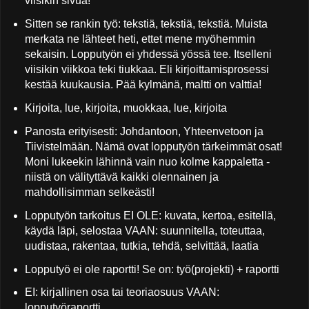
viisikin sivua!
Sitten se rankin työ: tekstiä, tekstiä, tekstiä. Muista
merkata ne lähteet heti, ettet mene myöhemmin
sekaisin. Lopputyön ei yhdessä yössä tee. Itselleni
viisikin viikkoa teki tiukkaa. Eli kirjoittamisprosessi
kestää kuukausia. Pää kylmänä, maltti on valttia!
Kirjoita, lue, kirjoita, muokkaa, lue, kirjoita
Panosta erityisesti: Johdantoon, Yhteenvetoon ja
Tiivistelmään. Nämä ovat lopputyön tärkeimmät osat!
Moni lukeekin lähinnä vain nuo kolme kappaletta -
niistä on välityttävä kaikki olennainen ja
mahdollisimman selkeästi!
Lopputyön tarkoitus EI OLE: kuvata, kertoa, esitellä,
käydä läpi, selostaa VAAN: suunnitella, toteuttaa,
uudistaa, rakentaa, tutkia, tehdä, selvittää, laatia
Lopputyö ei ole raportti! Se on: työ(projekti) + raportti
EI: kirjallinen osa tai teoriaosuus VAAN:
lopputyöraportti