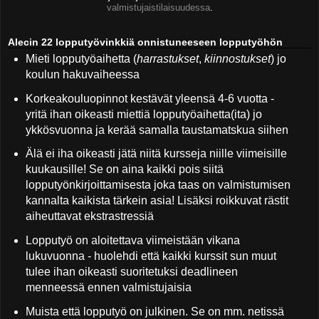
valmistujaistilaisuudessa
.
Alecin 22 lopputyövinkkiä onnistuneeseen lopputyöhön
Mieti lopputyöaihetta (
harrastukset
,
kiinnostukset
) jo
koulun hakuvaiheessa
Korkeakouluopinnot kestävät yleensä 4-6 vuotta -
yritä ihan oikeasti miettiä lopputyöaihetta(ita) jo
ykkösvuonna ja kerää samalla taustamatskua siihen
Älä ei iha oikeasti jätä niitä kursseja niille viimeisille
kuukausille! Se on aina kaikki pois siitä
lopputyönkirjoittamisesta joka taas on valmistumisen
kannalta kaikista tärkein asia! Lisäksi roikkuvat rästit
aiheuttavat ekstrastressiä
Lopputyö on aloitettava viimeistään vikana
lukuvuonna - huolehdi että kaikki kurssit sun muut
tulee ihan oikeasti suoritetuksi deadlineen
menneessä ennen valmistujaisia
Muista että lopputyö on julkinen. Se on mm. netissä