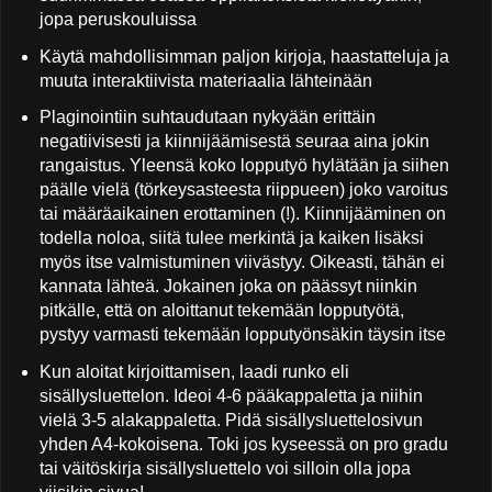
jopa peruskouluissa
Käytä mahdollisimman paljon kirjoja, haastatteluja ja
muuta interaktiivista materiaalia lähteinään
Plaginointiin suhtaudutaan nykyään erittäin
negatiivisesti ja kiinnijäämisestä seuraa aina jokin
rangaistus. Yleensä koko lopputyö hylätään ja siihen
päälle vielä (törkeysasteesta riippueen) joko varoitus
tai määräaikainen erottaminen (!). Kiinnijääminen on
todella noloa, siitä tulee merkintä ja kaiken lisäksi
myös itse valmistuminen viivästyy. Oikeasti, tähän ei
kannata lähteä. Jokainen joka on päässyt niinkin
pitkälle, että on aloittanut tekemään lopputyötä,
pystyy varmasti tekemään lopputyönsäkin täysin itse
Kun aloitat kirjoittamisen, laadi runko eli
sisällysluettelon. Ideoi 4-6 pääkappaletta ja niihin
vielä 3-5 alakappaletta. Pidä sisällysluettelosivun
yhden A4-kokoisena. Toki jos kyseessä on pro gradu
tai väitöskirja sisällysluettelo voi silloin olla jopa