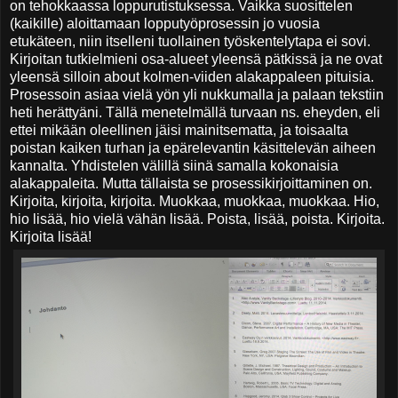
on tehokkaassa loppurutistuksessa. Vaikka suosittelen
(kaikille) aloittamaan lopputyöprosessin jo vuosia
etukäteen, niin itselleni tuollainen työskentelytapa ei sovi.
Kirjoitan tutkielmieni osa-alueet yleensä pätkissä ja ne ovat
yleensä silloin about kolmen-viiden alakappaleen pituisia.
Prosessoin asiaa vielä yön yli nukkumalla ja palaan tekstiin
heti herättyäni. Tällä menetelmällä turvaan ns. eheyden, eli
ettei mikään oleellinen jäisi mainitsematta, ja toisaalta
poistan kaiken turhan ja epärelevantin käsittelevän aiheen
kannalta. Yhdistelen välillä siinä samalla kokonaisia
alakappaleita. Mutta tällaista se prosessikirjoittaminen on.
Kirjoita, kirjoita, kirjoita. Muokkaa, muokkaa, muokkaa. Hio,
hio lisää, hio vielä vähän lisää. Poista, lisää, poista. Kirjoita.
Kirjoita lisää!