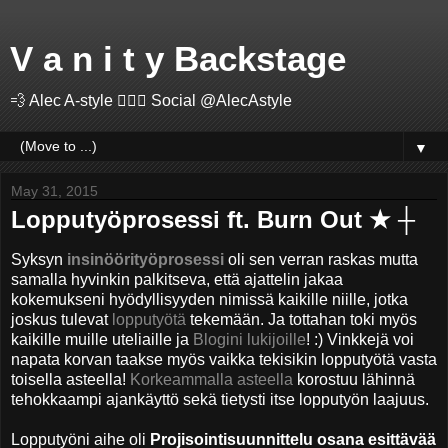
V a n i t y Backstage
💨 Alec A-style 🤽🏻‍♂️ Social @AlecAstyle
▼
May 31, 2015
Lopputyöprosessi ft. Burn Out ★ ┼
Syksyn
insinöörityöprosessi
oli sen verran raskas mutta
samalla hyvinkin palkitseva, että ajattelin jakaa
kokemukseni hyödyllisyyden nimissä kaikille niille, jotka
joskus tulevat
lopputyötä
tekemään. Ja tottahan toki myös
kaikille muille uteliaille ja
Blogini lukijoille
! :) Vinkkejä voi
napata korvan taakse myös vaikka tekisikin lopputyötä vasta
toisella asteella!
Korkeammalla asteella
korostuu lähinnä
tehokkaampi ajankäyttö sekä tietysti itse lopputyön laajuus.
Lopputyöni aihe oli
Projisointisuunnittelu osana esittävää