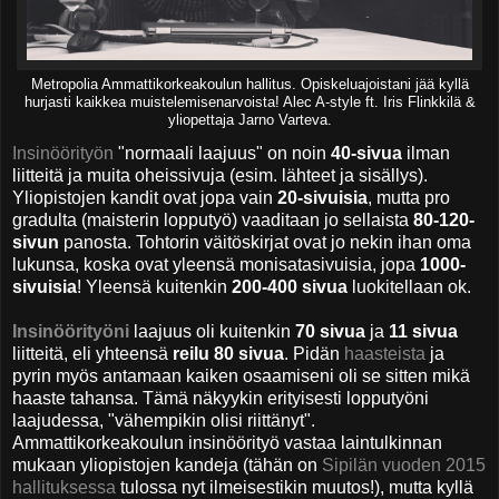
Metropolia Ammattikorkeakoulun hallitus. Opiskeluajoistani jää kyllä
hurjasti kaikkea muistelemisenarvoista! Alec A-style ft. Iris Flinkkilä &
yliopettaja Jarno Varteva.
Insinöörityön
"normaali laajuus" on noin
40-sivua
ilman
liitteitä ja muita oheissivuja (esim. lähteet ja sisällys).
Yliopistojen kandit ovat jopa vain
20-sivuisia
, mutta pro
gradulta (maisterin lopputyö) vaaditaan jo sellaista
80-120-
sivun
panosta. Tohtorin väitöskirjat ovat jo nekin ihan oma
lukunsa, koska ovat yleensä monisatasivuisia, jopa
1000-
sivuisia
! Yleensä kuitenkin
200-400 sivua
luokitellaan ok.
Insinöörityöni
laajuus oli kuitenkin
70 sivua
ja
11 sivua
liitteitä, eli yhteensä
reilu 80 sivua
. Pidän
haasteista
ja
pyrin myös antamaan kaiken osaamiseni oli se sitten mikä
haaste tahansa. Tämä näkyykin erityisesti lopputyöni
laajudessa, "vähempikin olisi riittänyt".
Ammattikorkeakoulun insinöörityö vastaa laintulkinnan
mukaan yliopistojen kandeja (tähän on
Sipilän vuoden 2015
hallituksessa
tulossa nyt ilmeisestikin muutos!), mutta kyllä