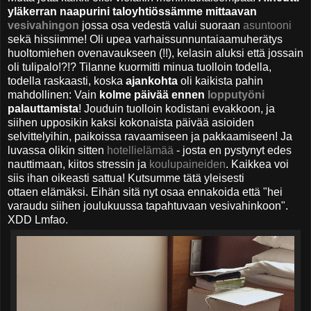
yläkerran naapurini taloyhtiössämme mittaavan
vesivahingon
jossa osa vedestä valui suoraan
asuntooni
sekä hissiimme! Oli upea varhaissunnuntaiaamuherätys
huoltomiehen ovenavaukseen (!!), kelasin aluksi että jossain
oli tulipalo!?!? Tilanne kuormitti minua tuolloin todella,
todella raskaasti, koska
ajankohta
oli kaikista pahin
mahdollinen: Vain
kolme päivää ennen
lopputyöni
palauttamista
! Jouduin tuolloin kodistani evakkoon, ja
siihen upposikin kaksi kokonaista päivää asioiden
selvittelyihin, paikoissa ravaamiseen ja pakkaamiseen! Ja
luvassa olikin sitten
hotellielämää
- josta en pystynyt edes
nauttimaan, kiitos stressin ja
koulupaineiden
. Kaikkea voi
siis ihan oikeasti sattua! Kutsumme tätä
yleisesti
ottaen
elämäksi. Eihän sitä nyt osaa ennakoida että "hei
varaudu siihen joulukuussa tapahtuvaan vesivahinkoon".
XDD Lmfao.