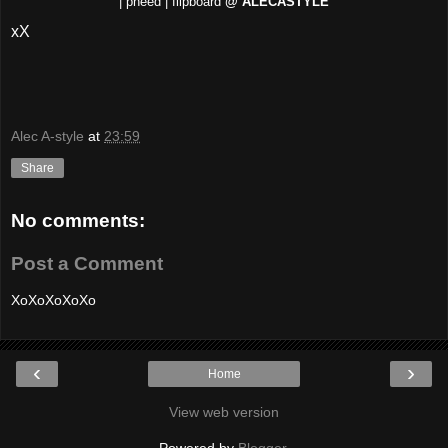
| pheed | flipboard
@ ALECASTYLE
xX
Alec A-style
at
23:59
Share
No comments:
Post a Comment
XoXoXoXoXo
‹
›
Home
View web version