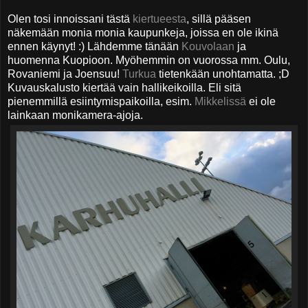
Olen tosi innoissani tästä
kiertueesta
, sillä pääsen
näkemään monia monia kaupunkeja, joissa en ole ikinä
ennen käynyt! :) Lähdemme tänään
Kouvolaan
ja
huomenna Kuopioon. Myöhemmin on vuorossa mm. Oulu,
Rovaniemi ja Joensuu!
Turkua
tietenkään unohtamatta. ;D
Kuvauskalusto kiertää vain hallikeikoilla. Eli sitä
pienemmillä esiintymispaikoilla, esim.
Mikkelissä
ei ole
lainkaan monikamera-ajoja.