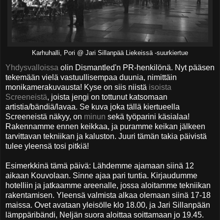
Karhuhalli, Pori @ Jari Sillanpää Liekeissä -suurkiertue
Yhdysvalloissa
olin Dismantled'n PR-henkilönä. Nyt pääsen
tekemään vielä vastuullisempaa duunia, nimittäin
monikamerakuvausta! Kyse on siis niistä
isoista
Screeneistä
, joista jengi on tottunut katsomaan
artistia/bändiä/lavaa. Se kuva joka tällä kiertueella
Screeneistä näkyy, on
minun
sekä työparini käsialaa!
Rakennamme ennen keikkaa, ja puramme keikan jälkeen
tarvittavan tekniikan ja kaluston. Juuri tämän takia päivistä
tulee yleensä tosi pitkiä!
Esimerkkinä tämä päivä: Lähdemme ajamaan siinä 12
aikaan Kouvolaan. Sinne ajaa pari tuntia. Kirjaudumme
hotelliin ja jatkaamme areenalle, jossa aloitamme tekniikan
rakentamisen. Yleensä valmista alkaa olemaan siinä 17-18
maissa. Ovet avataan yleisölle klo 18.00, ja Jari Sillanpään
lämppäribändi, Neljän suora aloittaa soittamaan jo 19.45.