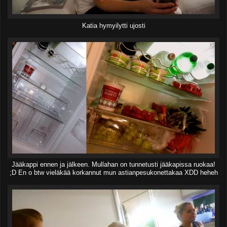
Katia hymyilytti ujosti
Jääkappi ennen ja jälkeen. Mullahan on tunnetusti jääkapissa ruokaa!
;D En o btw vieläkää korkannut mun astianpesukonettakaa XDD heheh