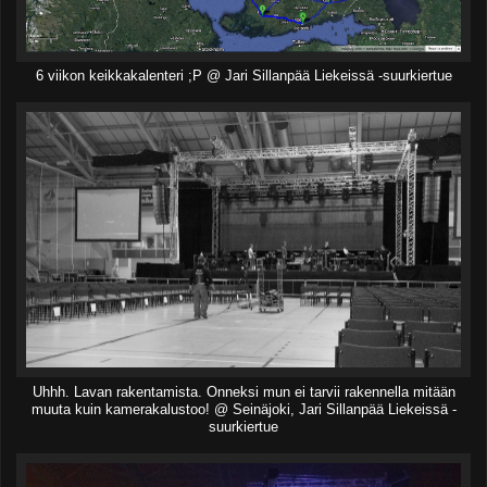
6 viikon keikkakalenteri ;P @ Jari Sillanpää Liekeissä -suurkiertue
Uhhh. Lavan rakentamista. Onneksi mun ei tarvii rakennella mitään
muuta kuin kamerakalustoo! @ Seinäjoki, Jari Sillanpää Liekeissä -
suurkiertue