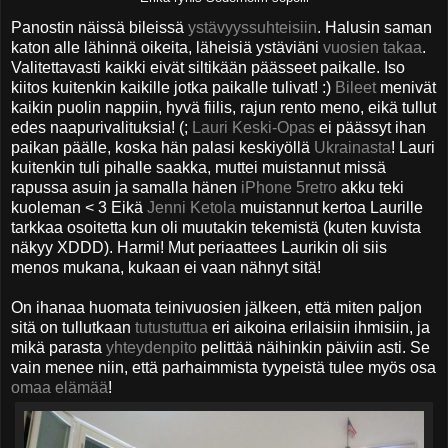
Panostin näissä bileissä
ystävyyssuhteisiin
. Halusin saman
katon alle lähinnä oikeita, läheisiä ystäviäni
vuosien takaa
.
Valitettavasti kaikki eivät siltikään päässeet paikalle. Iso
kiitos kuitenkin kaikille jotka paikalle tulivat! :)
Bileet
menivät
kaikin puolin nappiin, hyvä fiilis, rajun rento meno, eikä tullut
edes naapurivalituksia! (;
Lauri Keski-Opas
ei päässyt ihan
paikan päälle, koska hän palasi keskiyöllä
Ukrainasta
! Lauri
kuitenkin tuli pihalle saakka, muttei muistannut missä
rapussa asuin ja samalla hänen
iPhone 5retro
akku teki
kuoleman < 3 Eikä
Jenni Ketola
muistannut kertoa Laurille
tarkkaa osoitetta kun oli muutakin tekemistä (kuten kuvista
näkyy XDDD). Harmi! Mut periaattees Laurikin oli siis
menos mukana, kukaan ei vaan nähnyt sitä!
On ihanaa huomata teinivuosien jälkeen, että miten paljon
sitä on tullutkaan
tutustuttua
eri aikoina erilaisiin ihmisiin, ja
mikä parasta
yhteydenpito
pelittää näihinkin päiviin asti. Se
vain menee niin, että parhaimmista tyypeistä tulee myös osa
omaa elämää
!