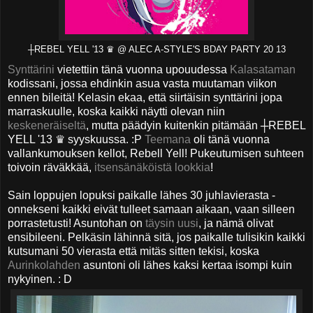
┼REBEL YELL '13 ♛ @ ALEC A-STYLE'S BDAY PARTY 20 13
Synttärini
vietettiin tänä vuonna upouudessa
Kalasataman
kodissani, jossa ehdinkin asua vasta muutaman viikon
ennen bileitä! Kelasin ekaa, että siirtäisin synttärini jopa
marraskuulle, koska kaikki näytti olevan niin
keskeneräiseltä
, mutta päädyin kuitenkin pitämään ┼REBEL
YELL '13 ♛ syyskuussa. :P
Teemana
oli tänä vuonna
vallankumouksen kellot, Rebell Yell! Pukeutumisen suhteen
toivoin räväkkää,
itsensänäköistä lookkia
!
Sain loppujen lopuksi paikalle lähes 30 juhlavierasta -
onnekseni kaikki eivät tulleet samaan aikaan, vaan silleen
porrastetusti! Asuntohan on
täysin uusi
, ja nämä olivat
ensibileeni. Pelkäsin lähinnä sitä, jos paikalle tulisikin kaikki
kutsumani 50 vierasta että mitäs sitten tekisi, koska
Aurinkolahden
asuntoni oli lähes kaksi kertaa isompi kuin
nykyinen. : D