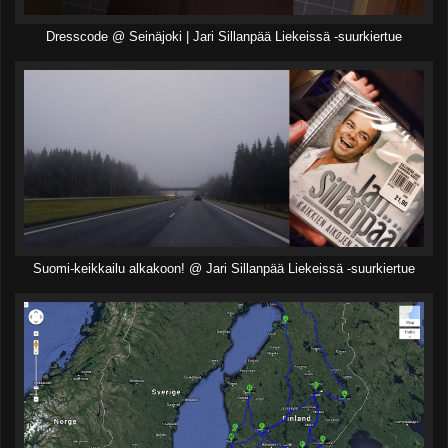
Dresscode @ Seinäjoki | Jari Sillanpää Liekeissä -suurkiertue
Suomi-keikkailu alkakoon! @ Jari Sillanpää Liekeissä -suurkiertue