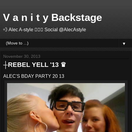
V a n i t y Backstage
💨 Alec A-style 🤽🏻‍♂️ Social @AlecAstyle
▼
November 30, 2013
┼REBEL YELL '13 ♛
ALEC'S BDAY PARTY 20 13