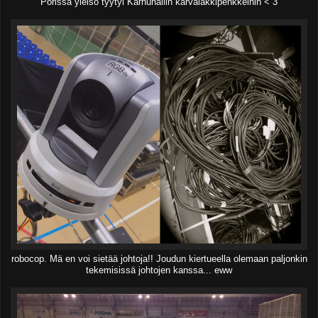
Porissa yleisö tyytyi Karhuhallin karvalakkipenkkeihin < 3
robocop. Mä en voi sietää johtoja!! Joudun kiertueella olemaan paljonkin
tekemisissä johtojen kanssa... eww