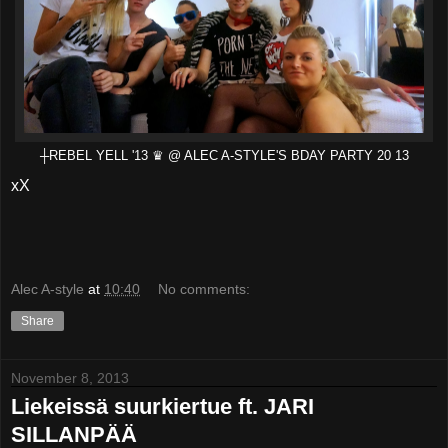
┼REBEL YELL '13 ♛ @ ALEC A-STYLE'S BDAY PARTY 20 13
xX
Alec A-style
at
10:40
No comments:
Share
November 8, 2013
Liekeissä suurkiertue ft. JARI
SILLANPÄÄ