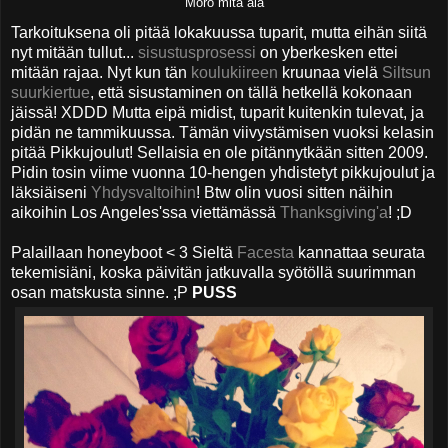
Moro mitä äiä
Tarkoituksena oli pitää lokakuussa tuparit, mutta eihän siitä
nyt mitään tullut...
sisustusprosessi
on yberkesken ettei
mitään rajaa. Nyt kun tän
koulukiireen
kruunaa vielä
Siltsun
suurkiertue
, että sisustaminen on tällä hetkellä kokonaan
jäissä! XDDD Mutta eipä midist, tuparit kuitenkin tulevat, ja
pidän ne tammikuussa. Tämän viivystämisen vuoksi kelasin
pitää Pikkujoulut! Sellaisia en ole pitännytkään sitten 2009.
Pidin tosin viime vuonna 10-hengen yhdistetyt pikkujoulut ja
läksiäiseni
Yhdysvaltoihin
! Btw olin vuosi sitten näihin
aikoihin Los Angeles'ssa viettämässä
Thanksgiving'a
! ;D
Palaillaan honeyboot < 3 Sieltä
Facesta
kannattaa seurata
tekemisiäni, koska päivitän jatkuvalla syötöllä suurimman
osan matskusta sinne. ;P
PUSS