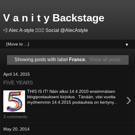
V a n i t y Backstage
💨 Alec A-style 🤽🏻‍♂️ Social @AlecAstyle
▼
Showing posts with label
France
.
Show all posts
April 14, 2015
FIVE YEARS
THIS IS IT! Näin alkoi 14.4.2010 ensimmäisen
›
blogipostaukseni kirjoitus . Tänään, viisi vuotta
myöhemmin 14.4.2015 postauksia on kertyny...
3 comments:
May 20, 2014