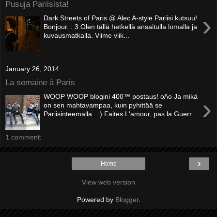
Pusuja Pariisista!
›
Dark Streets of Paris @ Alec A-style Pariisi kutsuu!
Bonjour. : 3 Olen tällä hetkellä ansaitulla lomalla ja
kuvausmatkalla. Viime viik...
January 26, 2014
La semaine à Paris
WOOP WOOP blogini 400™ postaus! o/\o Ja mikä
›
on sen mahtavampaa, kuin pyhittää se
Pariisinteemalla . :) Faites L'amour, pas la Guerr...
1 comment:
›
Home
View web version
Powered by
Blogger
.