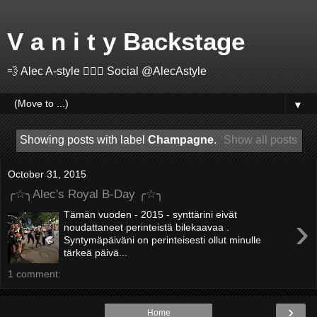
V a n i t y Backstage
💨 Alec A-style 🤽🏻‍♂️ Social @AlecAstyle
▼
Showing posts with label
Champagne
.
Show all posts
October 31, 2015
╭☆╮Alec's Royal B-Day ╭☆╮
Tämän vuoden - 2015 - synttärini eivät
›
noudattaneet perinteistä bilekaavaa .
Syntymäpäiväni on perinteisesti ollut minulle
tärkeä päivä...
1 comment:
›
Home