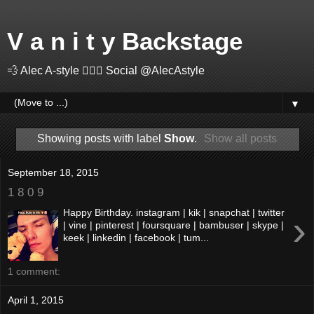
V a n i t y Backstage
💨 Alec A-style 🤽🏻‍♂️ Social @AlecAstyle
▼
Showing posts with label
Show
.
Show all posts
September 18, 2015
1 8 0 9
Happy Birthday. instagram | kik | snapchat | twitter
›
| vine | pinterest | foursquare | bambuser | skype |
keek | linkedin | facebook | tum...
1 comment:
April 1, 2015