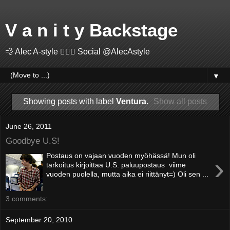
V a n i t y Backstage
💨 Alec A-style 🤽🏻‍♂️ Social @AlecAstyle
▼
Showing posts with label
Ventura
.
Show all posts
June 26, 2011
Goodbye U.S!
Postaus on vajaan vuoden myöhässä! Mun oli
›
tarkoitus kirjoittaa U.S. paluupostaus viime
vuoden puolella, mutta aika ei riittänyt=) Oli sen ...
3 comments:
September 20, 2010