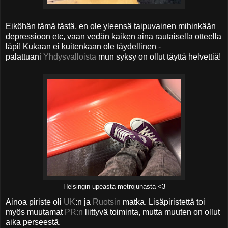
Eiköhän tämä tästä, en ole yleensä taipuvainen mihinkään
depressioon etc, vaan vedän kaiken aina rautaisella otteella
läpi! Kukaan ei kuitenkaan ole täydellinen -
palattuani
Yhdysvalloista
mun syksy on ollut täyttä helvettiä!
Helsingin upeasta metrojunasta <3
Ainoa piriste oli
UK
:n ja
Ruotsin
matka. Lisäpiristettä toi
myös muutamat
PR:n
liittyvä toiminta, mutta muuten on ollut
aika perseestä.