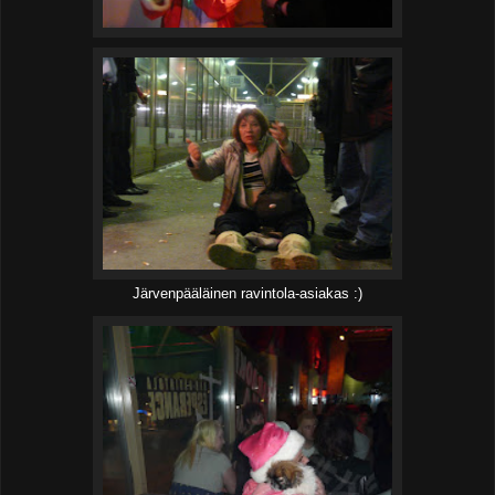
Järvenpääläinen ravintola-asiakas :)