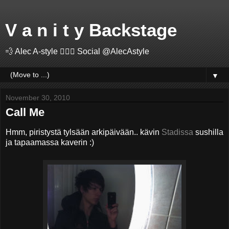
V a n i t y Backstage
💨 Alec A-style 🤽🏻‍♂️ Social @AlecAstyle
▼
November 30, 2010
Call Me
Hmm, piristystä tylsään arkipäivään.. kävin
Stadissa
sushilla
ja tapaamassa kaverin :)