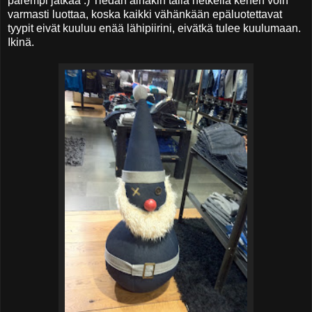
parempi jatkaa :) Tiedän ainakin tällä hetkellä kehen voin
varmasti luottaa, koska kaikki vähänkään epäluotettavat
tyypit eivät kuuluu enää lähipiirini, eivätkä tulee kuulumaan.
Ikinä.