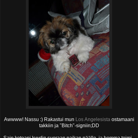
Awwww! Nassu :) Rakastui mun
Los Angelesista
ostamaani
takkiin ja "Bitch"-signiin;DD
Sain kotoani kyydin suoraan paikan päälle, ja homma toimi