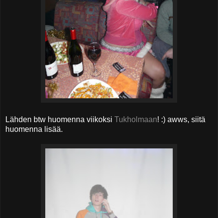
Lähden btw huomenna viikoksi
Tukholmaan
! :) awws, siitä
huomenna lisää.