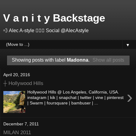
V a n i t y Backstage
💨 Alec A-style 🤽🏻‍♂️ Social @AlecAstyle
▼
Showing posts with label
Madonna
.
Show all posts
April 20, 2016
┼ Hollywood Hills
›
Hollywood Hills @ Los Angeles, California, USA.
instagram | kik | snapchat | twitter | vine | pinterest
| Swarm | foursquare | bambuser | ...
December 7, 2011
MILAN 2011