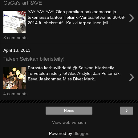
GaGa's artRAVE
›
YAY YAY YAY! Olen paraikaa pakkaamassa ja
tekemässä lähtöä Helsinki-Vantaalle! Aamu 30-09-
2014 ft. oheisstuff . Kaikki tarpeellinen joll...
3 comments:
April 13, 2013
Talven Seiskan bileristeily!
Parasta karhuviihdettä @ Seiskan bileristeily
›
Tervetuloa risteilylle! Alec A-style, Jari Peltomäki,
Eeva Jaakonmaa Miss Divet Mark...
4 comments:
›
Home
View web version
Powered by
Blogger
.