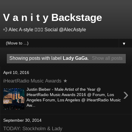
V a n i t y Backstage
💨 Alec A-style 🤽🏻‍♂️ Social @AlecAstyle
▼
Showing posts with label
Lady GaGa
.
Show all posts
April 10, 2016
iHeartRadio Music Awards ★
›
Justin Bieber - Male Artist of the Year @
iHeartRadio Music Awards 2016 @ Forum, Los
Angeles Forum, Los Angeles @ iHeartRadio Music
Aw...
September 30, 2014
TODAY: Stockholm & Lady