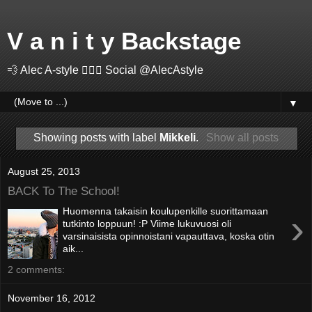
V a n i t y Backstage
💨 Alec A-style 🤽🏻‍♂️ Social @AlecAstyle
▼
Showing posts with label
Mikkeli
.
Show all posts
August 25, 2013
BACK To The School!
Huomenna takaisin koulupenkille suorittamaan
›
tutkinto loppuun! :P Viime lukuvuosi oli
varsinaisista opinnoistani vapauttava, koska otin
aik...
2 comments:
November 16, 2012