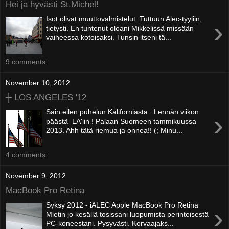
Hei ja hyvästi St.Michel!
Isot olivat muuttovalmistelut. Tuttuun Alec-tyyliin,
›
tietysti. En tuntenut oloani Mikkelissä missään
vaiheessa kotoisaksi. Tunsin itseni tä...
9 comments:
November 10, 2012
┼ LOS ANGELES '12
Sain eilen puhelun Kaliforniasta . Lennän viikon
›
päästä LA'iin ! Palaan Suomeen tammikuussa
2013. Ahh tätä riemua ja onnea!! (; Minu...
4 comments:
November 9, 2012
MacBook Pro Retina
Syksy 2012 - iALEC Apple MacBook Pro Retina
›
Mietin jo kesällä tosissani luopumista perinteisestä
PC-koneestani. Pysyvästi. Korvaajaks...