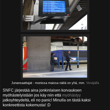
Junansaattajat - monissa maissa näitä on yhä, mm.
Venäjällä
SNFC järjestää aina jonkinlaisen korvauksen
myöhästelyistään jos käy niin että
myöhästyy
jatkoyhteydeltä, eli no panic! Minulla on tästä kaksi
konkreettista kokemusta! :D