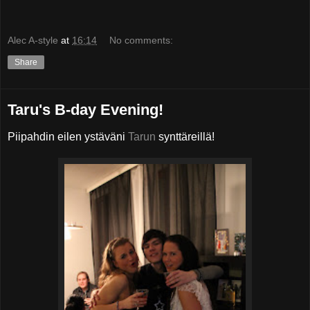
Alec A-style
at
16:14
No comments:
Share
Taru's B-day Evening!
Piipahdin eilen ystäväni
Tarun
synttäreillä!