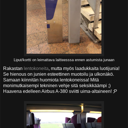
Liput/kortti on leimattava laitteesssa ennen astumista junaan
Rakastan
lentokoneita
, mutta myös laadukkaita luotijunia!
Se hienous on junien esteettinen muotoilu ja ulkonäkö.
Samaan kiinnitän huomiota lentokoneissa! Mitä
monimutkaisempi tekninen vehje sitä seksikkäämpi ;)
Haavena edelleen Airbus A-380 sviitti uima-altaineen! ;P