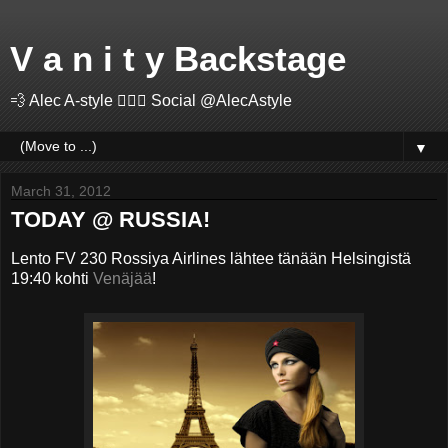
V a n i t y Backstage
💨 Alec A-style 🤽🏻‍♂️ Social @AlecAstyle
▼
March 31, 2012
TODAY @ RUSSIA!
Lento FV 230 Rossiya Airlines lähtee tänään Helsingistä
19:40 kohti
Venäjää
!