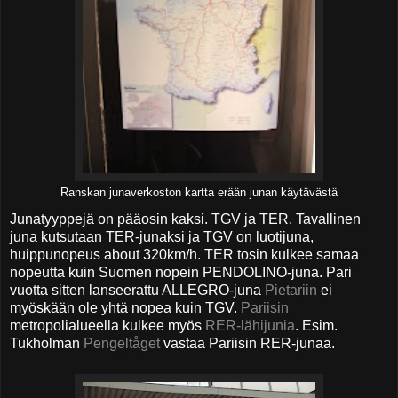
Ranskan junaverkoston kartta erään junan käytävästä
Junatyyppejä on pääosin kaksi. TGV ja TER. Tavallinen
juna kutsutaan TER-junaksi ja TGV on luotijuna,
huippunopeus about 320km/h. TER tosin kulkee samaa
nopeutta kuin Suomen nopein PENDOLINO-juna. Pari
vuotta sitten lanseerattu ALLEGRO-juna
Pietariin
ei
myöskään ole yhtä nopea kuin TGV.
Pariisin
metropolialueella kulkee myös
RER-lähijunia
. Esim.
Tukholman
Pengeltåget
vastaa Pariisin RER-junaa.