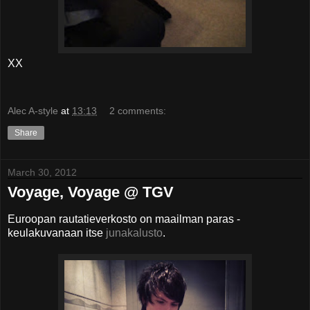
XX
Alec A-style
at
13:13
2 comments:
Share
March 30, 2012
Voyage, Voyage @ TGV
Euroopan rautatieverkosto on maailman paras -
keulakuvanaan itse
junakalusto
.