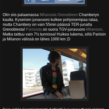
Olin siis palaamassa
Milanosta
Grenobleen
Chamberyn
kautta. Kyseinen junavuoro kulkee pohjoisempaa rataa,
mutta Chambery on vain 55min päässä TER-junalla
Grenoblesta!
Pariisista
on suora TGV-junavuoro
Milanoon
.
Matka taittuu vain 7½ tunnissa! Huikea lukema, sillä Pariisin
ja Milanon välissä on lähes 1000 km ;D