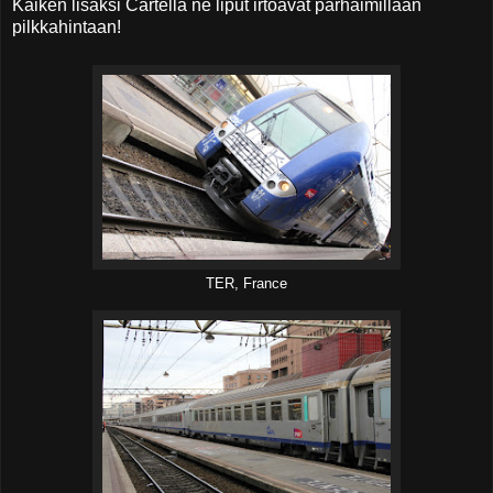
Kaiken lisäksi Cartélla ne liput irtoavat parhaimillaan
pilkkahintaan!
TER, France