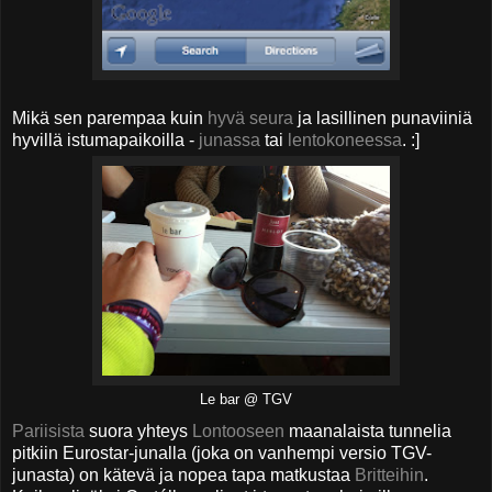
Mikä sen parempaa kuin
hyvä seura
ja lasillinen punaviiniä
hyvillä istumapaikoilla -
junassa
tai
lentokoneessa
. :]
Le bar @ TGV
Pariisista
suora yhteys
Lontooseen
maanalaista tunnelia
pitkiin Eurostar-junalla (joka on vanhempi versio TGV-
junasta) on kätevä ja nopea tapa matkustaa
Britteihin
.