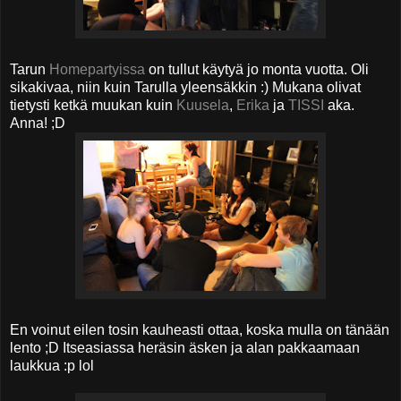
Tarun
Homepartyissa
on tullut käytyä jo monta vuotta. Oli
sikakivaa, niin kuin Tarulla yleensäkkin :) Mukana olivat
tietysti ketkä muukan kuin
Kuusela
,
Erika
ja
TISSI
aka.
Anna! ;D
En voinut eilen tosin kauheasti ottaa, koska mulla on tänään
lento ;D Itseasiassa heräsin äsken ja alan pakkaamaan
laukkua :p lol