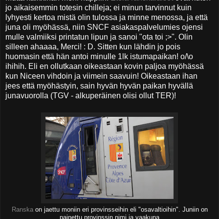
jo aikaisemmin totesin chilleja; ei minun tarvinnut kuin
lyhyesti kertoa mistä olin tulossa ja minne menossa, ja että
juna oli myöhässä, niin SNCF asiakaspalvelumies ojensi
mulle valmiiksi printatun lipun ja sanoi "ota toi ;>". Olin
silleen ahaaaa, Merci! : D. Sitten kun lähdin jo pois
huomasin että hän antoi minulle 1lk istumapaikan! o/\o
ihihih. Eli en ollutkaan oikeastaan kovin paljoa myöhässä
kun Niceen vihdoin ja viimein saavuin! Oikeastaan ihan
jees että myöhästyin, sain hyvän hyvän paikan hyvällä
junavuorolla (TGV - alkuperäinen olisi ollut TER)!
Ranska
on jaettu moniin eri provinsseihin eli "osavaltioihin". Juniin on
painettu provinssin nimi ja vaakuna