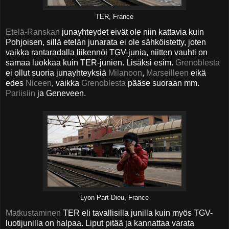
TER, France
Etelä-Ranskan
junayhteydet eivät ole niin kattavia kuin
Pohjoisen, sillä etelän junarata ei ole sähköistetty, joten
vaikka rantaradalla liikennöi TGV-junia, niitten vauhti on
samaa luokkaa kuin TER-junien. Lisäksi esim.
Grenoblesta
ei ollut suoria junayhteyksiä
Milanoon
,
Marseilleen
eikä
edes
Niceen
, vaikka
Grenoblesta
pääse suoraan mm.
Pariisiin
ja Geneveen.
Lyon Part-Dieu, France
Matkustaminen
TER eli tavallisilla junilla kuin myös TGV-
luotijunilla on halpaa. Liput pitää ja kannattaa varata