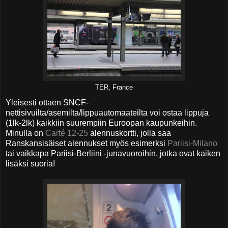
TER, France
Yleisesti ottaen SNCF-
nettisivuilta/asemilta/lippuautomaateilta voi ostaa lippuja
(1lk-2lk) kaikkiin suurempiin Euroopan kaupunkeihin.
Minulla on
Carté 12-25
alennuskortti, jolla saa
Ranskansisäiset alennukset myös esimerksi
Pariisi-Milano
tai vaikkapa Pariisi-Berliini -junavuoroihin, jotka ovat kaiken
lisäksi suoria!