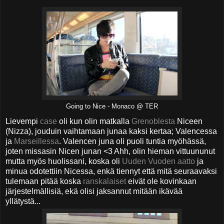
Going to Nice - Monaco @ TER
Lievempi
case
oli kun olin matkalla
Grenoblesta
Niceen
(Nizza), jouduin vaihtamaan junaa kaksi kertaa; Valencessa
ja
Marseillessa
. Valencen juna oli puoli tuntia myöhässä,
joten missasin Nicen junan <3 Ahh, olin hieman vittuununut
mutta myös huolissani, koska oli
Uuden Vuoden aatto
ja
minua odotettiin Nicessa, enkä tiennyt että mitä seuraavaksi
tulemaan pitää koska
ranskalaiset
eivät ole kovinkaan
järjestelmällisiä, ekä olisi jaksannut mitään ikävää
yllätystä...