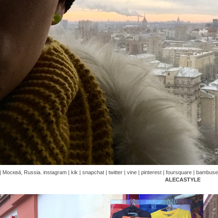
| Москва́, Russia. instagram | kik | snapchat | twitter | vine | pinterest | foursquare | bambuser
ALECASTYLE