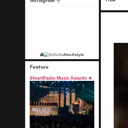
Hae
Instagram ┼
👻
AlecAstyle
Feature
iHeartRadio Music Awards ★