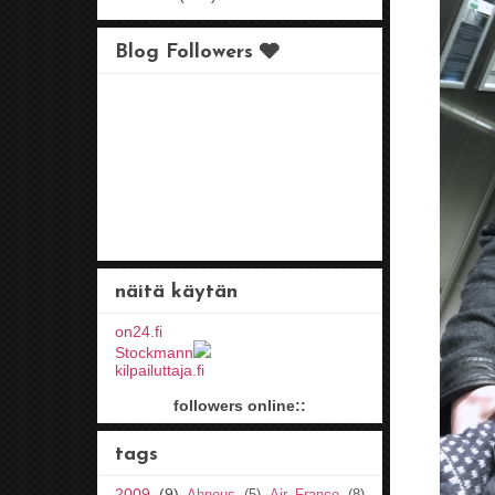
Blog Followers 🩶
näitä käytän
on24.fi
Stockmann
kilpailuttaja.fi
followers online::
tags
2009
(9)