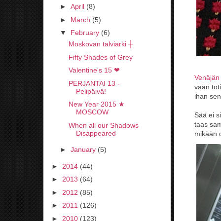
►
April
(8)
►
March
(5)
▼
February
(6)
Moskovan talviarki ┼
Fifty Shades of Grey
Valentine's 15 ❤
Venäjän
PERJANTAI 13 -
vaan tot
Pelipäivä!
ihan sen
New Year 2015 ★
MOSCOW
Sää ei s
taas sa
When all our Shadows
Disappeared
mikään o
►
January
(5)
►
2014
(44)
►
2013
(64)
►
2012
(85)
►
2011
(126)
►
2010
(123)