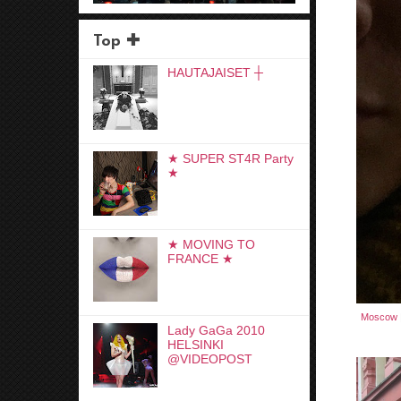
Top ✚
HAUTAJAISET ┼
★ SUPER ST4R Party
★
★ MOVING TO
FRANCE ★
Moscow
Lady GaGa 2010
HELSINKI
@VIDEOPOST