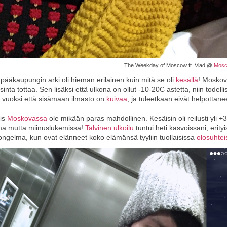
The Weekday of Moscow ft. Vlad @
Mos
pääkaupungin arki oli hieman erilainen kuin mitä se oli
kesällä
! Mosko
isinta tottaa. Sen lisäksi että ulkona on ollut -10-20C astetta, niin to
 vuoksi että sisämaan ilmasto on
kuivaa
, ja tuleetkaan eivät helpottane
iis
Moskovassa
ole mikään paras mahdollinen. Kesäisin oli reilusti yli +30
ma mutta miinuslukemissa!
Talvinen ulkoilu
tuntui heti kasvoissani, erityis
ngelma, kun ovat elänneet koko elämänsä tyyliin tuollaisissa
olosuhtei