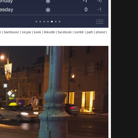
re | bambuser | skype | keek | linkedin | facebook | tumblr | path | pheed |