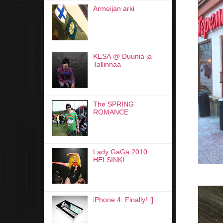
Armeijan arki
KESÄ @ Duunia ja
Tallinnaa
The SPRING
ROMANCE
Lady GaGa 2010
HELSINKI
iPhone 4. Finally! :]