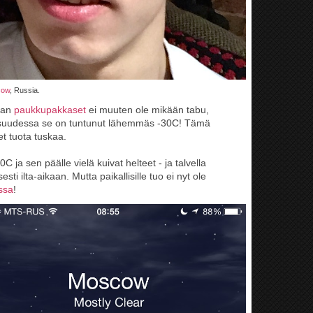
cow
, Russia.
van
paukkupakkaset
ei muuten ole mikään tabu,
dellisuudessa se on tuntunut lähemmäs -30C! Tämä
et tuota tuskaa.
C ja sen päälle vielä kuivat helteet - ja talvella
esti ilta-aikaan. Mutta paikallisille tuo ei nyt ole
ssa
!