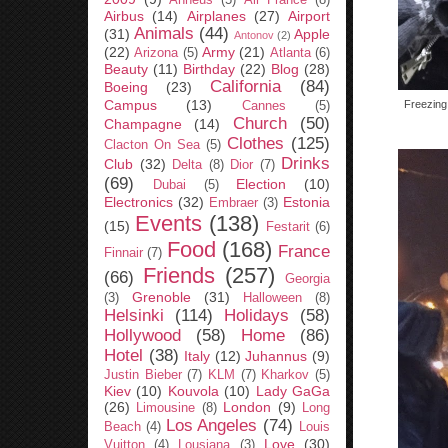
Ahneus
(5)
Air France
(8)
Airbus
(14)
Airplanes
(27)
Airport
Animals
(44)
(31)
Apple
Antonov
(2)
(22)
Army
(21)
Arizona
(5)
Atlanta
(6)
Beauty
(11)
Birthday
(22)
Blog
(28)
California
(84)
Boeing
(23)
Campus
(13)
Freezing
Cannes
(5)
Church
(50)
Champagne
(14)
Clothes
(125)
Clacton On Sea
(5)
Drinks
Club
(32)
Delta
(8)
Dior
(7)
(69)
Election
(10)
Dubai
(5)
Electronics
(32)
Estonia
Embraer
(3)
Events
(138)
(15)
Festarit
(6)
Food
(168)
France
Finnair
(7)
Friends
(257)
(66)
Georgia
Grenoble
(31)
(3)
Halloween
(8)
Helsinki
(114)
Holidays
(58)
Hollywood
(58)
Home
(86)
Hotel
(38)
Italy
(12)
Juhannus
(9)
Justin Bieber
(7)
KLM
(7)
Kharkov
(5)
Kiev
(10)
Kouvola
(10)
Lady GaGa
(26)
London
(9)
Limousine
(8)
Long
Los Angeles
(74)
Beach
(4)
Louis
Love
(30)
Vuitton
(4)
Lousiana
(3)