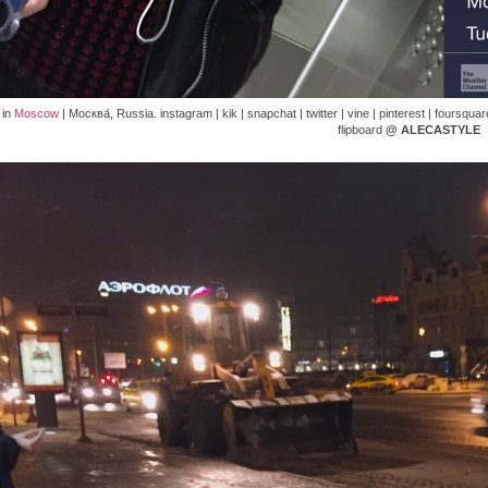
 in
Moscow
| Москва́, Russia. instagram | kik | snapchat | twitter | vine | pinterest | foursqua
flipboard
@ ALECASTYLE