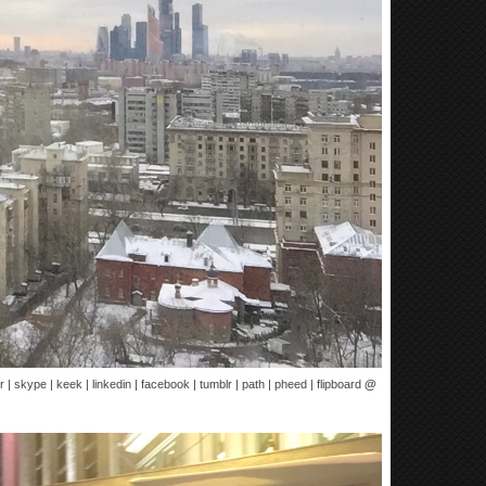
 | skype | keek | linkedin | facebook | tumblr | path | pheed | flipboard
@