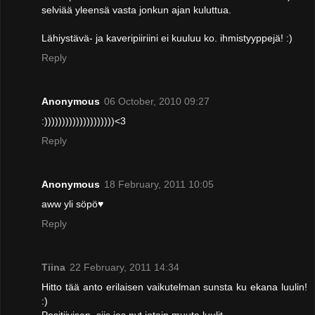
selviää yleensä vasta jonkun ajan kuluttua.
Lähiystävä- ja kaveripiiriini ei kuuluu ko. ihmistyyppejä! :)
Reply
Anonymous
06 October, 2010 09:27
:))))))))))))))))))))<3
Reply
Anonymous
18 February, 2011 10:05
aww yli söpö♥
Reply
Tiina
22 February, 2011 14:34
Hitto tää anto erilaisen vaikutelman sunsta ku ekana luulin!
:)
Positiivisen, siis jos nyt jotain muuta luulit.