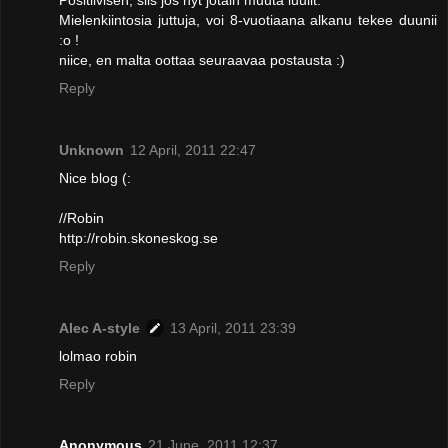
Mielenkiintosia juttuja, voi 8-vuotiaana alkanu tekee duunii
:o !
niice, en malta oottaa seuraavaa postausta :)
Reply
Unknown
12 April, 2011 22:47
Nice blog (:
//Robin
http://robin.skoneskog.se
Reply
Alec A-style
13 April, 2011 23:39
lolmao robin
Reply
Anonymous
21 June, 2011 12:37