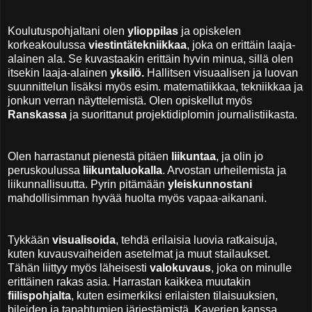
Koulutuspohjaltani olen
ylioppilas
ja opiskelen
korkeakoulussa
viestintätekniikkaa
, joka on erittäin laaja-
alainen ala. Se kuvastaakin erittäin hyvin minua, sillä olen
itsekin laaja-alainen
yksilö.
Hallitsen visuaalisen ja luovan
suunnittelun lisäksi myös esim. matematiikkaa, tekniikkaa ja
jonkun verran näyttelemistä. Olen opiskellut myös
Ranskassa
ja suorittanut projektidiplomin journalistiikasta.
Olen harrastanut pienestä pitäen
liikuntaa
, ja olin jo
peruskoulussa
liikuntaluokalla
. Arvostan urheilemista ja
liikunnallisuutta. Pyrin pitämään
yleiskunnostani
mahdollisimman hyvää huolta myös vapaa-aikanani.
Tykkään
visualisoida
, tehdä erilaisia luovia ratkaisuja,
kuten kuvausvaiheiden asetelmat ja muut stailaukset.
Tähän liittyy myös läheisesti
valokuvaus
, joka on minulle
erittäinen rakas asia. Harrastan kaikkea muutakin
fiilispohjalta
, kuten esimerkiksi erilaisten tilaisuuksien,
bileiden ja tapahtumien järjestämistä. Kaverien kanssa