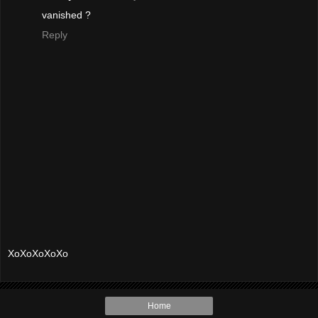
vanished ?
Reply
XoXoXoXoXo
Home