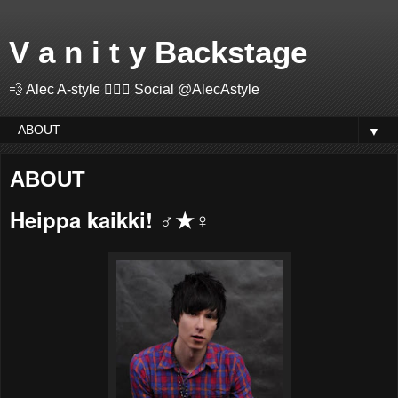
V a n i t y Backstage
💨 Alec A-style 🤽🏻‍♂️ Social @AlecAstyle
▼
ABOUT
Heippa kaikki! ♂
★
♀