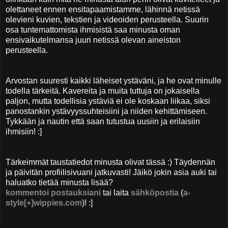
olettaneet ennen ensitapaamistamme, lähinnä netissä
olevieni kuvien, tekstien ja videoiden perusteella. Suurin
osa tuntemattomista ihmisistä saa minusta oman
ensivaikutelmansa juuri netissä olevan aineiston
perusteella.
Arvostan suuresti kaikki läheiset ystäväni, ja he ovat minulle
todella tärkeitä. Kavereita ja muita tuttuja on jokaisella
paljon, mutta todellisia ystäviä ei ole koskaan liikaa, siksi
panostankin ystävyyssuhteisiini ja niiden kehittämiseen.
Tykkään ja nautin että saan tutustua uusiin ja erilaisiin
ihmisiin! :]
Tärkeimmät taustatiedot minusta olivat tässä :) Täydennän
ja päivitän profiilisivuani jatkuvasti!
Jäikö jokin asia auki tai
haluatko tietää minusta lisää?
kommentoi postauksiani
tai laita
sähköpostia
(
a-
style[+]wippies.com
)! :]