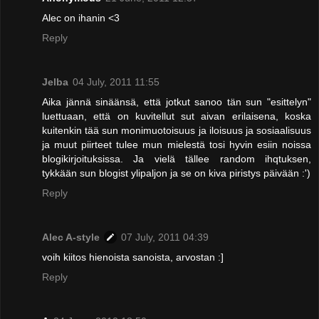
Alec on ihanin <3
Reply
Jelba
04 July, 2011 11:55
Aika jännä sinäänsä, että jotkut sanoo tän sun "esittelyn"
luettuaan, että on kuvitellut sut aivan erilaisena, koska
kuitenkin tää sun monimuotoisuus ja iloisuus ja sosiaalisuus
ja muut piirteet tulee mun mielestä tosi hyvin esiin noissa
blogikirjoituksissa. Ja vielä tällee random ihqtuksen,
tykkään sun blogist ylipaljon ja se on kiva piristys päivään :')
Reply
Alec A-style
07 July, 2011 04:39
voih kiitos hienoista sanoista, arvostan :]
Reply