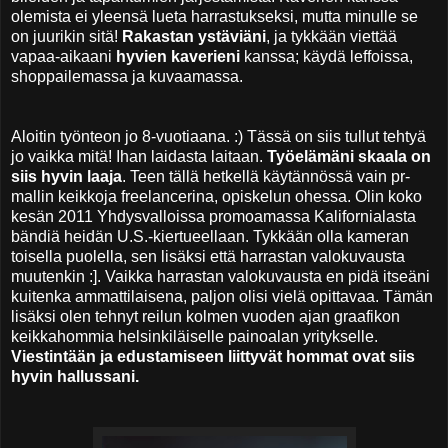
olemista ei yleensä lueta harrastukseksi, mutta minulle se
on juurikin sitä!
Rakastan ystäviäni
, ja tykkään viettää
vapaa-aikaani
hyvien kaverieni
kanssa; käydä leffoissa,
shoppailemassa ja kuvaamassa.
Aloitin työnteon jo 8-vuotiaana. :) Tässä on siis tullut tehtyä
jo vaikka mitä! Ihan laidasta laitaan.
Työelämäni skaala on
siis hyvin laaja
. Teen tällä hetkellä käytännössä vain pr-
mallin keikkoja freelancerina, opiskelun ohessa. Olin koko
kesän 2011 Yhdysvalloissa promoamassa Kalifornialasta
bändiä heidän U.S.-kiertueellaan. Tykkään olla kameran
toisella puolella, sen lisäksi että harrastan valokuvausta
muutenkin :]. Vaikka harrastan valokuvausta en pidä itseäni
kuitenka ammattilaisena, paljon olisi vielä opittavaa. Tämän
lisäksi olen tehnyt reilun kolmen vuoden ajan graafikon
keikkahommia helsinkiläiselle painoalan yritykselle.
Viestintään ja edustamiseen liittyvät hommat ovat siis
hyvin hallussani.