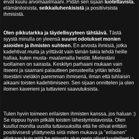
eivät kuulu arvomaailmaani. Pidän sen sijaan
luotettavista
,
elämäniloisista,
seikkailuhenkisistä
ja positiivisista
ihmisistä.
Olen pikkutarkka ja täydellisyyteen tähtäävä.
Tästä
syystä minulla on yleensä
suuret odotukset monien
asioiden ja ihmisten suhteen.
En arvosta ihmisiä, jotka
kadehtivat muita ja yrittävät vain tämän takia tehdä heille
hallaa, kuten musta- maalamalla heidät. Mielestäni
tuollainen on sairasta. Keskityn parhaani mukaan vain
itseeni ja saamani palautteen perusteella yritän tehdä
itsestäni
vieläkin paremman ihmisenä, ilman että tuhlaisin
aikaani toisten kadehtimiseen. Sen sijaan onnittelen ja olen
iloinen kaverieni ja tuttavieni saavutuksista.
Tulen hyvin toimeen erilaisten ihmisten kanssa, jos haluan :)
Se riippuu hyvin pitkälti toisten lähestymistavoista. Olen
kuullut monilta uusilta tuttavuuksilta että he olivat erittäin
positiivisesti yllättyneitä siitä miten mukava ja "erilainen"
olinkaan kuin mitä he minusta alun perin olivat kuvitelleet ja