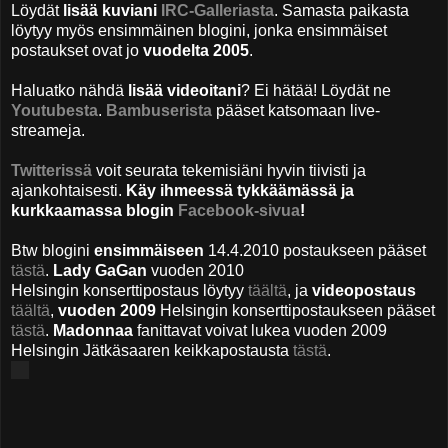
Löydät
lisää kuviani
IRC-Galleriasta
. Samasta paikasta
löytyy myös ensimmäinen blogini, jonka ensimmäiset
postaukset ovat jo
vuodelta
2005
.
Haluatko nähdä
lisää videoitani
? Ei hätää! Löydät ne
Youtubesta
.
Bambuserista
pääset katsomaan live-
streameja.
Twitterissä
voit seurata tekemisiäni hyvin tiivisti ja
ajankohtaisesti.
Käy ihmeessä tykkäämässä ja
kurkkaamassa blogin
Facebook-sivua
!
Btw blogini
ensimmäiseen
14.4.2010 postaukseen pääset
tästä
.
Lady GaGan
vuoden 2010
Helsingin
konserttipostaus löytyy
täältä
, ja
videopostaus
täältä
,
vuoden 2009
Helsingin konserttipostaukseen pääset
tästä
.
Madonnaa
fanittavat voivat lukea vuoden 2009
Helsingin Jätkäsaaren keikkapostausta
tästä
.