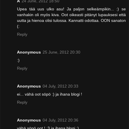
A
24 June, 2012 18:50
Upea tää uus ulko asu! Ja paljon selkeämpikin... :) se
vanhakin oli myös kiva. Oot oikeasti pitänyt lupauksesi että
uutta ja hienoa olisi tulossa. Kannatti odottaa. OON sanaton
(:
Reply
Anonymous
25 June, 2012 20:30
:)
Reply
Anonymous
04 July, 2012 20:33
ei... vähä oot söpö :) ja ihana blogi !
Reply
Anonymous
04 July, 2012 20:36
vähä söpö oot ! ;3 ja ihana blogi :)