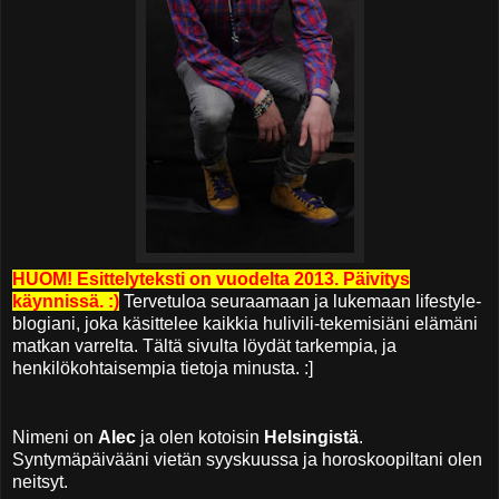
HUOM! Esittelyteksti on vuodelta 2013. Päivitys
käynnissä. :)
Tervetuloa seuraamaan ja lukemaan lifestyle-
blogiani, joka käsittelee kaikkia hulivili-tekemisiäni elämäni
matkan varrelta. Tältä sivulta löydät tarkempia, ja
henkilökohtaisempia tietoja minusta. :]
Nimeni on
Alec
ja olen kotoisin
Helsingistä
.
Syntymäpäivääni vietän syyskuussa ja horoskoopiltani olen
neitsyt.