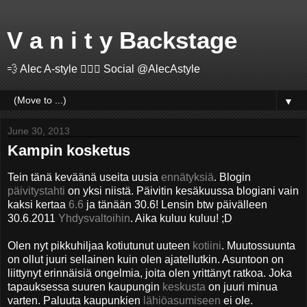
V a n i t y Backstage
💨 Alec A-style 🤽🏻‍♂️ Social @AlecAstyle
▼
June 30, 2013
Kampin kosketus
Tein tänä keväänä useita uusia
ennätyksiä
. Blogin
päivitystahti
on yksi niistä. Päivitin kesäkuussa blogiani vain
kaksi kertaa
6.6
ja tänään 30.6! Lensin btw päivälleen
30.6.2011
Yhdysvaltoihin
. Aika kuluu kuluu! ;D
Olen nyt pikkuhiljaa kotiutunut uuteen
kotiini
. Muutossuunta
on ollut juuri sellainen kuin olen ajatellutkin. Asuntoon on
liittynyt erinnäisiä ongelmia, joita olen yrittänyt ratkoa. Joka
tapauksessa suuren kaupungin
keskusta
on juuri minua
varten. Paluuta kaupunkien
lähiöasumiseen
ei ole.