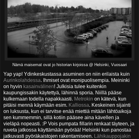
Nämä maisemat ovat jo historian kirjoissa @ Helsinki, Vuosaari
Yap yap! Ydinkeskustassa asuminen on niin erilaista kuin
Aurinkolahdessa
. Ihmiset ovat monipuolisempia. Meininki
on hyvin
kasainvälinen
! Julkisia tulee kuitenkin
kaupungissakin käytettyä, lähinnä sporia. Niillä pääse
kulkemaan todella napakkaasti.
Metrokin
on kätevä, kun
pitäisi mennä käymään esim.
Kalliossa
. Keskeinen sijainti
on luksusta, kun ei tarvitse enää miettiä mitään lähtöaikoja
sen kummemmin, sillä kotiin pääsee aina kävellen ja
vieläpä nopeasti. :P Vois pumpata fillarin renkaat täyteen, ja
ruveta jatkossa käyttämään pyörää! Helsinki kun panostaa
jatkuvasti pyöräkaistojen rakentamiseen.
Lähikauppojakin