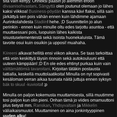
sitä vain kertyy. Onneksi pääsin jo aiemmin eroon
divaanisohvastani
.
Sängyttä
olen joutunut olemaan jo lähes
kaksi viikkoa!
Business-pöydän
kanssa kävi flaksi, sillä sain
järkättyä sen pois vähän ennen kuin lähdimme ajamaan
Aurinkolahdesta
Stadiin
! hehe. ;D
Suunnittelin jo alun
perinkin - ennen kuin minulle oltu edes tarjottu asuntoa - että
muuttaessani pois, luopuisin lähes kaikista
sisustuselementeistä sekä isoista huonekaluista. Tämä
tavoite osui kuin osuikin ja upposi! muahaha.
Kiireeni
alkavat hellitä ensi viikon aikana. Se taas tarkoittaa
että voin keskittyä täysin rinnoin sekä autokouluuni että
uuteen kämppään! ;D En ole edes ehtinyt purkaa kuin vain
välttämättömiä tavaroitani
. Kirjoitan tätäkin postausta
lattialla, keskellä muuttolaatikoita! Minulla on nyt sopivasti
kesäloman verran aikaa tuunata näitä juttuja ennen syksyn
bäk to skuul -kuvioita
! ;p
Minulla on paljon kokemusta muuttamisesta, sillä muutimme
tosi paljon kun olin pieni. Onhan tämä jo viides omamuuttoni
plus tietysti mm.
Ranskan
,
Yhdsyvaltain
ja
Mikkelin
väliaikaismuutot. Muuttaminen on aina jonkintyyppinen
uuden alku
!