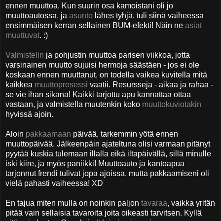
ennen muuttoa. Kun suurin osa kamoistani oli jo
muuttoautossa, ja
asunto
lähes tyhjä, tuli siinä vaiheessa
ensimmäisen kerran sellainen BUM-efekti! Näin ne
asiat
muuttuvat
. :)
Valmistelin
ja pohjustin muuttoa parisen viikkoa, jotta
varsinainen muutto sujuisi hermoja säästäen - jos ei ole
koskaan ennen muuttanut, on todella vaikea kuvitella mitä
kaikkea
muuttoprosessi
vaatii. Resursseja - aikaa ja rahaa -
se vie ihan sikana! Kaikki tarjottu apu kannattaa ottaa
vastaan, ja valmistella muutenkin koko
muuttokuviotakin
hyvissä ajoin.
Aloin
pakkaamaan
päivää, tarkemmin yötä ennen
muuttopäivää. Jälkeenpäin ajateltuna olisi varmaan pitänyt
pyytää kuskia tulemaan illalla eikä iltapäivällä, sillä minulle
iski kiire, ja myös paniikki! Muuttoauto ja kantoapua
tarjonnut frendi tulivat jopa ajoissa, mutta pakkaamiseni oli
vielä pahasti vaiheessa! XD
En tajua miten mulla on noinkin paljon
tavaraa
, vaikka yritän
pitää vain sellaisia tavaroita joita oikeasti tarvitsen. Kyllä