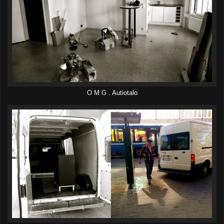
O M G . Autiotalo