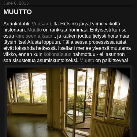
June 6, 2013
MUUTTO
Aurinkolahti,
Vuosaari
, Itä-Helsinki jäivät viime viikolla
historiaan.
Muutto
on rankkaa hommaa. Erityisesti kun se
osuu
kiireiseen aikaan
... ja kaiken joutuu tietysti hoitamaan
täysin itse! Alusta loppuun. Tällaisessa prosessissa asiat
eivät loksahda hetkessä. Itselläni menee yleensä muutama
viikko, ennen kuin
kokonaisuus
hahmottuu - eli asunnon
saa sisustettua asumiskuntoiseksi.
Muutto
on palkitsevaa!