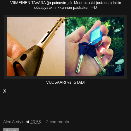
VIIMEINEN TAVARA (ja painavin ;d). Muuttokuski (autossa) laitto
dösäpysäkin ikkunnan paskaksi :---D
VUOSAARI vs. STADI
X
Alec A-style
at
23:58
2 comments:
Share