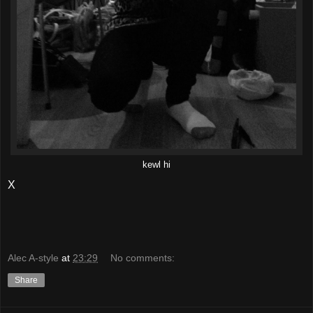
kewl hi
X
Alec A-style
at
23:29
No comments:
Share