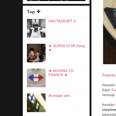
Top ✚
HAUTAJAISET ┼
★ SUPER ST4R Party
★
★ MOVING TO
FRANCE ★
Toukoku
Hauskin 
Käyn
Tu
reissuja 
Armeijan arki
Kevään
viestinn
tekemist