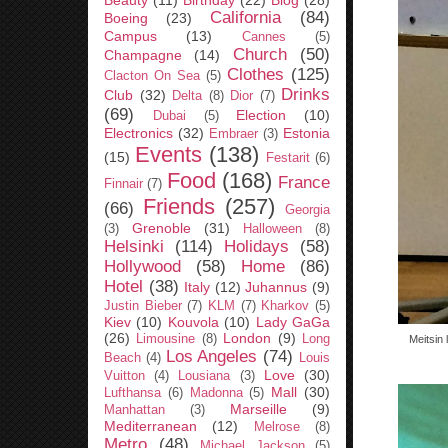
Beauty
(11)
Birthday
(22)
Blog
(28)
California
(84)
Boeing
(23)
Campus
(13)
Cannes
(5)
Church
(50)
Champagne
(14)
Clothes
(125)
Clacton On Sea
(5)
Drinks
Club
(32)
Delta
(8)
Dior
(7)
(69)
Election
(10)
Dubai
(5)
Electronics
(32)
Estonia
Embraer
(3)
Events
(138)
(15)
Festarit
(6)
Food
(168)
France
Finnair
(7)
Friends
(257)
(66)
Georgia
Grenoble
(31)
(3)
Halloween
(8)
Helsinki
(114)
Holidays
(58)
Hollywood
(58)
Home
(86)
Hotel
(38)
Italy
(12)
Juhannus
(9)
Justin Bieber
(7)
KLM
(7)
Kharkov
(5)
Kiev
(10)
Kouvola
(10)
Lady GaGa
(26)
London
(9)
Limousine
(8)
Long
Meitsin 
Los Angeles
(74)
Beach
(4)
Louis
Love
(30)
Vuitton
(4)
Lousiana
(3)
Mall
(30)
Lufthansa
(6)
Madonna
(5)
Marseille
(9)
Manhattan
(3)
Mediterranean
(12)
Melrose
(8)
Metro
(48)
Michael Jackson
(5)