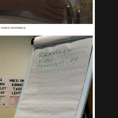
eitsin tweettailut;p