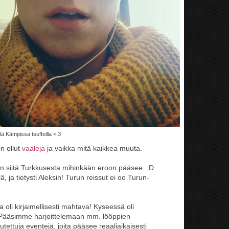
 Kämpissa tsuffeilla < 3
on ollut
vaaleja
ja vaikka mitä kaikkea muuta.
hän siitä Turkkusesta mihinkään eroon pääsee. ;D
 ja tietysti Aleksin! Turun reissut ei oo Turun-
 oli kirjaimellisesti mahtava! Kyseessä oli
. Pääsimme harjoittelemaan mm. lööppien
utettuja eventejä, joita pääsee reaaliaikaisesti