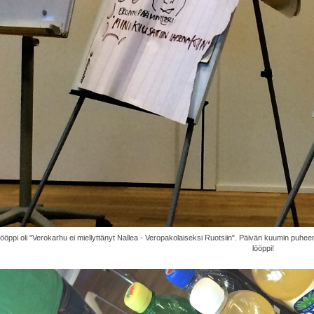
lööppi oli "Verokarhu ei miellyttänyt Nallea - Veropakolaiseksi Ruotsiin". Päivän kuumin puhee
lööppi!