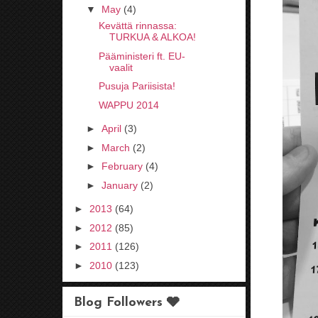
▼
May
(4)
Kevättä rinnassa:
TURKUA & ALKOA!
Pääministeri ft. EU-
vaalit
Pusuja Pariisista!
WAPPU 2014
►
April
(3)
►
March
(2)
►
February
(4)
►
January
(2)
►
2013
(64)
►
2012
(85)
►
2011
(126)
►
2010
(123)
Blog Followers 🩶