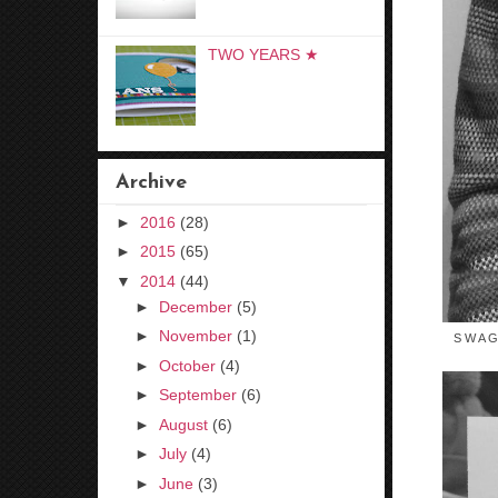
TWO YEARS ★
Archive
►
2016
(28)
►
2015
(65)
▼
2014
(44)
►
December
(5)
►
November
(1)
S W A G
►
October
(4)
►
September
(6)
►
August
(6)
►
July
(4)
►
June
(3)