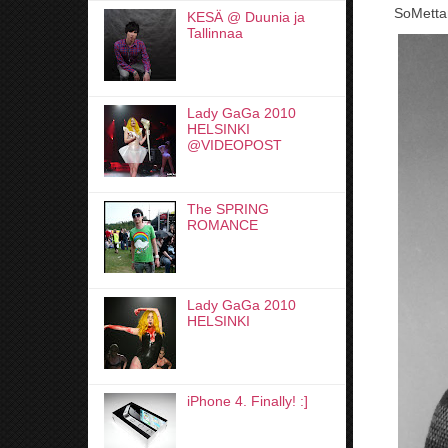
SoMett
KESÄ @ Duunia ja
Tallinnaa
Lady GaGa 2010
HELSINKI
@VIDEOPOST
The SPRING
ROMANCE
Lady GaGa 2010
HELSINKI
iPhone 4. Finally! :]