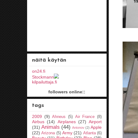
näitä käytän
on24.fi
Stockmann
kilpailuttaja.fi
followers online::
tags
2009
(9)
Ahneus
(5)
Air France
(8)
Airbus
(14)
Airplanes
(27)
Airport
Animals
(44)
(31)
Apple
Antonov
(2)
(22)
Army
(21)
Arizona
(5)
Atlanta
(6)