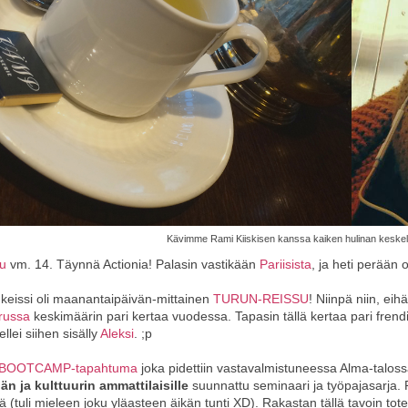
Kävimme Rami Kiiskisen kanssa kaiken hulinan keskellä
u
vm. 14. Täynnä Actionia! Palasin vastikään
Pariisista
, ja heti perään 
keissi oli maanantaipäivän-mittainen
TURUN-REISSU
! Niinpä niin, ei
russa
keskimäärin pari kertaa vuodessa. Tapasin tällä kertaa pari frendiä,
ellei siihen sisälly
Aleksi
. ;p
BOOTCAMP-tapahtuma
joka pidettiin vastavalmistuneessa Alma-talossa
än ja kulttuurin ammattilaisille
suunnattu seminaari ja työpajasarja
ä (tuli mieleen joku yläasteen äikän tunti XD). Rakastan tällä tavoin tote