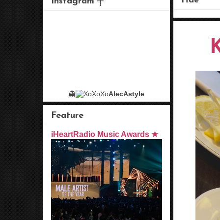
Hae
Instagram ┼
👻
AlecAstyle
Feature
iHeartRadio Music Awards ★