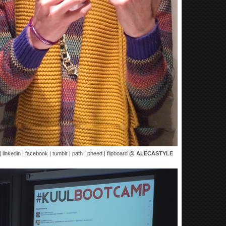
 linkedin | facebook | tumblr | path | pheed | flipboard
@ ALECASTYLE