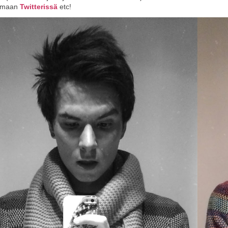
amaan
Twitterissä
etc!