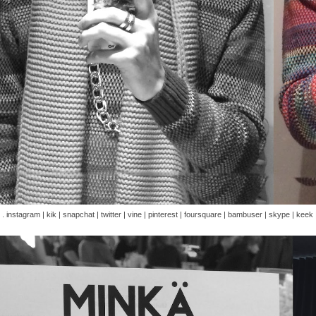
 .
instagram | kik | snapchat | twitter | vine | pinterest | foursquare | bambuser | skype | keek |