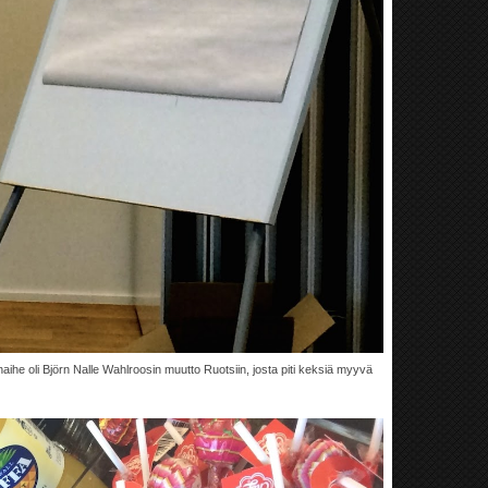
naihe oli Björn Nalle Wahlroosin muutto Ruotsiin, josta piti keksiä myyvä