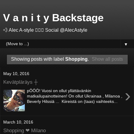
V a n i t y Backstage
💨 Alec A-style 🤽🏻‍♂️ Social @AlecAstyle
▼
Showing posts with label
Shopping
.
Show all posts
May 10, 2016
Kevätpläräys ┼
›
pÖÖÖ! Vuosi on ollut yllättävänkin
matkailupainotteinen! On ollut Ukrainaa , Milanoa ,
Beverly Hilssiä ... Kiireistä on (taas) vaihteeks...
March 10, 2016
Shopping ❤ Milano