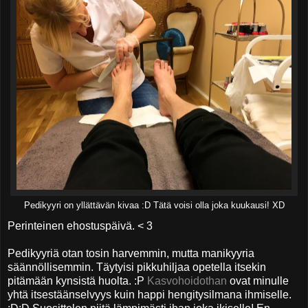
Pedikyyri on yllättävän kivaa :D Tätä voisi olla joka kuukausi! XD
Perinteinen ehostuspäivä. < 3
Pedikyyriä otan tosin harvemmin, mutta manikyyria
säännöllisemmin. Täytyisi pikkuhiljaa opetella itsekin
pitämään kynsistä huolta. :P
Kasvohoidothan
ovat minulle
yhtä itsestäänselvyys kuin happi hengitysilmana ihmiselle.