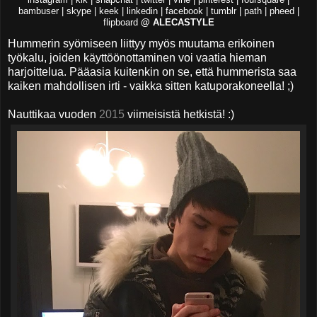
instagram | kik | snapchat | twitter | vine | pinterest | foursquare |
bambuser | skype | keek | linkedin | facebook | tumblr | path | pheed |
flipboard
@ ALECASTYLE
Hummerin syömiseen liittyy myös muutama erikoinen
työkalu, joiden käyttöönottaminen voi vaatia hieman
harjoittelua. Pääasia kuitenkin on se, että hummerista saa
kaiken mahdollisen irti - vaikka sitten katuporakoneella! ;)
Nauttikaa vuoden
2015
viimeisistä hetkistä! :)