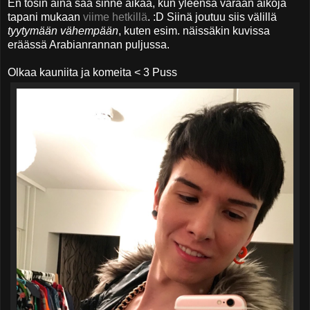
En tosin aina saa sinne aikaa, kun yleensä varaan aikoja
tapani mukaan
viime hetkillä
. :D Siinä joutuu siis välillä
tyytymään vähempään
, kuten esim. näissäkin kuvissa
eräässä Arabianrannan puljussa.
Olkaa kauniita ja komeita < 3 Puss