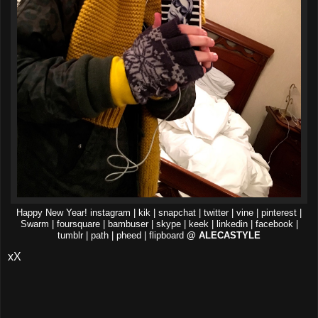
Happy New Year! instagram | kik | snapchat | twitter | vine | pinterest |
Swarm | foursquare | bambuser | skype | keek | linkedin | facebook |
tumblr | path | pheed | flipboard
@ ALECASTYLE
xX