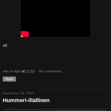
xX
Alec A-style
at
23:59
No comments:
Share
December 29, 2015
Hummeri-illallinen