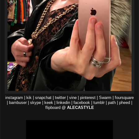
instagram | kik | snapchat | twitter | vine | pinterest | Swarm | foursquare
| bambuser | skype | keek | linkedin | facebook | tumblr | path | pheed |
flipboard
@ ALECASTYLE