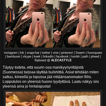
instagram | kik | snapchat | twitter | vine | pinterest | Swarm | foursquare
| bambuser | skype | keek | linkedin | facebook | tumblr | path | pheed |
flipboard
@ ALECASTYLE
Täytyy todeta, että suurin osa manikyyriyrittäjistä
(Suomessa) tarjoaa täyttää bulshittiä. Asiat tehdään miten
sattuu, kiireellä ja lopussa jää mitäänsanomaton fiilis.
Lopputulos on yleensä huono tyydyttävä. Laatu näkyy siis
yleensä aina jo hintalapusta!