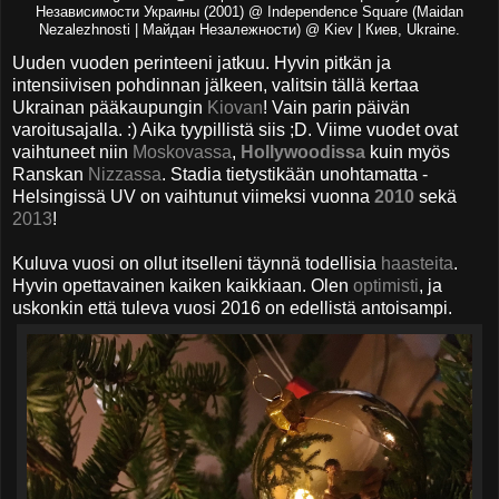
Независимости Украины (2001) @ Independence Square (Maidan
Nezalezhnosti | Майдан Незалежности) @ Kiev | Киев, Ukraine.
Uuden vuoden perinteeni jatkuu. Hyvin pitkän ja
intensiivisen pohdinnan jälkeen, valitsin tällä kertaa
Ukrainan pääkaupungin
Kiovan
! Vain parin päivän
varoitusajalla. :) Aika tyypillistä siis ;D. Viime vuodet ovat
vaihtuneet niin
Moskovassa
,
Hollywoodissa
kuin myös
Ranskan
Nizzassa
. Stadia tietystikään unohtamatta -
Helsingissä UV on vaihtunut viimeksi vuonna
2010
sekä
2013
!
Kuluva vuosi on ollut itselleni täynnä todellisia
haasteita
.
Hyvin opettavainen kaiken kaikkiaan. Olen
optimisti
, ja
uskonkin että tuleva vuosi 2016 on edellistä antoisampi.