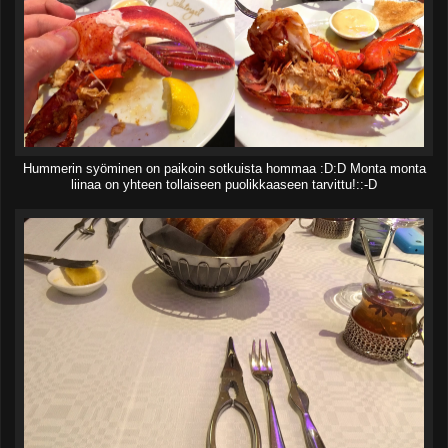
Hummerin syöminen on paikoin sotkuista hommaa :D:D Monta monta
liinaa on yhteen tollaiseen puolikkaaseen tarvittu!::-D