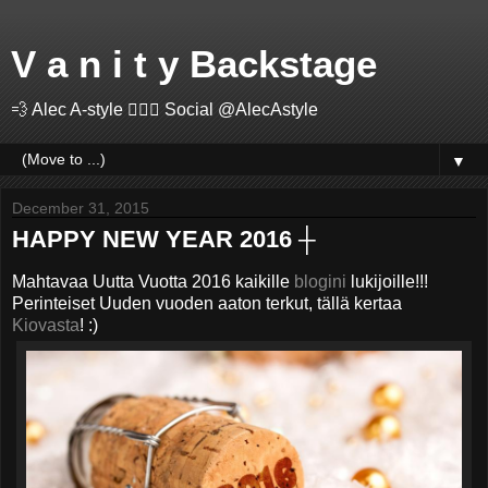
V a n i t y Backstage
💨 Alec A-style 🤽🏻‍♂️ Social @AlecAstyle
▼
December 31, 2015
HAPPY NEW YEAR 2016 ┼
Mahtavaa Uutta Vuotta 2016 kaikille
blogini
lukijoille!!!
Perinteiset Uuden vuoden aaton terkut, tällä kertaa
Kiovasta
! :)