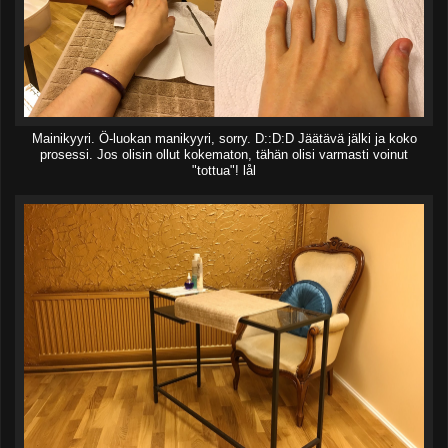
Mainikyyri. Ö-luokan manikyyri, sorry. D::D:D Jäätävä jälki ja koko
prosessi. Jos olisin ollut kokematon, tähän olisi varmasti voinut
"tottua"! lål