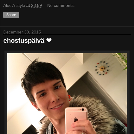
Alec A-style
at
23:59
No comments:
Share
December 30, 2015
ehostuspäivä ❤