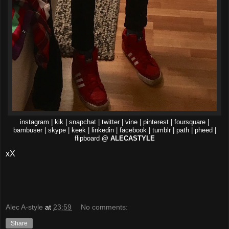
instagram | kik | snapchat | twitter | vine | pinterest | foursquare |
bambuser | skype | keek | linkedin | facebook | tumblr | path | pheed |
flipboard
@ ALECASTYLE
xX
Alec A-style
at
23:59
No comments:
Share