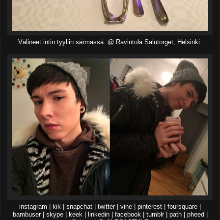
Välineet intin tyyliin särmässä. @ Ravintola Salutorget, Helsinki.
instagram | kik | snapchat | twitter | vine | pinterest | foursquare |
bambuser | skype | keek | linkedin | facebook | tumblr | path | pheed |