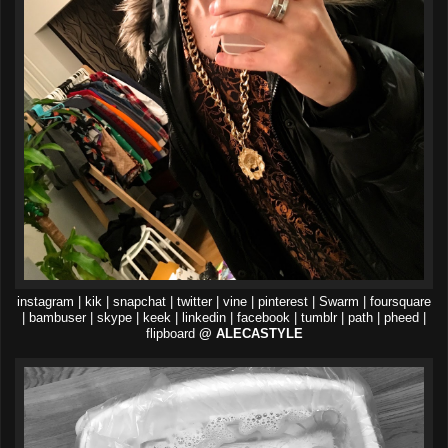
instagram | kik | snapchat | twitter | vine | pinterest | Swarm | foursquare
| bambuser | skype | keek | linkedin | facebook | tumblr | path | pheed |
flipboard
@ ALECASTYLE