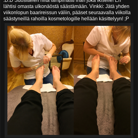
:D:D Suosittelen niitä lämpimästi ihan joka ikiselle! En
lähtisi omasta ulkonäöstä säästämään. Vinkki: Jätä yhden
viikonlopun baarireissun väliin, pääset seuraavalla viikolla
säästyneillä rahoilla kosmetologille hellään käsittelyyn! ;P