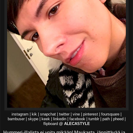
instagram | kik | snapchat | twitter | vine | pinterest | foursquare |
bambuser | skype | keek | linkedin | facebook | tumblr | path | pheed |
flipboard
@ ALECASTYLE
Hummeri-illalista ei voita mikään! Maukasta, jännittävää ja