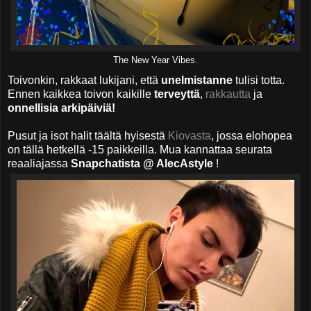
The New Year Vibes.
Toivonkin, rakkaat lukijani, että
unelmistanne
tulisi totta.
Ennen kaikkea toivon kaikille
terveyttä
,
rakkautta
ja
onnellisia arkipäiviä!
Pusut ja isot halit täältä hyisestä
Kiovasta
, jossa elohopea
on tällä hetkellä -15 paikkeilla. Mua kannattaa seurata
reaaliajassa
Snapchatista @ AlecAstyle
!