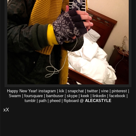
Happy New Year! instagram | kik | snapchat | twitter | vine | pinterest |
Swarm | foursquare | bambuser | skype | keek | linkedin | facebook |
tumblr | path | pheed | flipboard
@ ALECASTYLE
xX