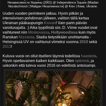
Независимости Украины (2001) @ Independence Square (Maidan
Nezalezhnosti | Майдан Незалежности) @ Kiev | Киев, Ukraine.
Uuden vuoden perinteeni jatkuu. Hyvin pitkän ja
intensiivisen pohdinnan jälkeen, valitsin tällä kertaa
Ukrainan pääkaupungin
Kiovan
! Vain parin päivän
varoitusajalla. :) Aika tyypillistä siis ;D. Viime vuodet ovat
vaihtuneet niin
Moskovassa
,
Hollywoodissa
kuin myös
Ranskan
Nizzassa
. Stadia tietystikään unohtamatta -
Helsingissä UV on vaihtunut viimeksi vuonna
2010
sekä
2013
!
Kuluva vuosi on ollut itselleni täynnä todellisia
haasteita
.
Hyvin opettavainen kaiken kaikkiaan. Olen
optimisti
, ja
uskonkin että tuleva vuosi 2016 on edellistä antoisampi.