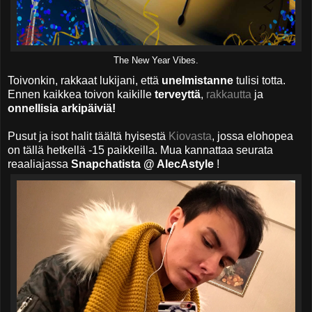
The New Year Vibes.
Toivonkin, rakkaat lukijani, että
unelmistanne
tulisi totta.
Ennen kaikkea toivon kaikille
terveyttä
,
rakkautta
ja
onnellisia arkipäiviä!
Pusut ja isot halit täältä hyisestä
Kiovasta
, jossa elohopea
on tällä hetkellä -15 paikkeilla. Mua kannattaa seurata
reaaliajassa
Snapchatista @ AlecAstyle
!