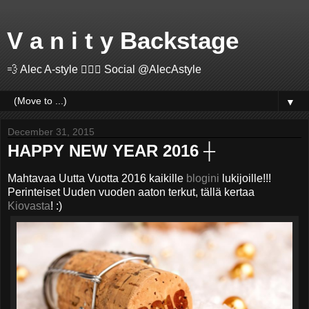
V a n i t y Backstage
💨 Alec A-style 🤽🏻‍♂️ Social @AlecAstyle
▼
December 31, 2015
HAPPY NEW YEAR 2016 ┼
Mahtavaa Uutta Vuotta 2016 kaikille
blogini
lukijoille!!!
Perinteiset Uuden vuoden aaton terkut, tällä kertaa
Kiovasta
! :)