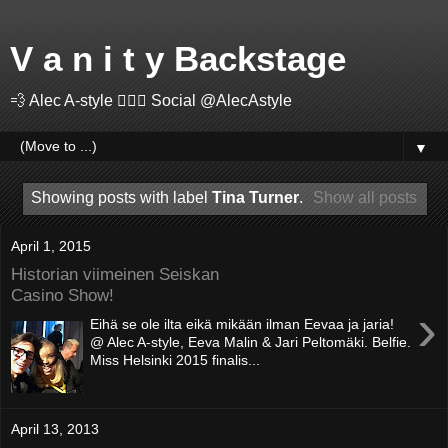
V a n i t y Backstage
💨 Alec A-style 🤽🏻‍♂️ Social @AlecAstyle
▼
Showing posts with label
Tina Turner
.
Show all posts
April 1, 2015
Historian viimeinen Seiskan
Casino Show!
›
Eihä se ole ilta eikä mikään ilman Eevaa ja jaria!
@ Alec A-style, Eeva Malin & Jari Peltomäki. Belfie.
Miss Helsinki 2015 finalis...
April 13, 2013