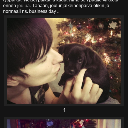
ennen
joulua
. Tänään, joulunjälkeinenpäivä olikin jo
normaali ns. business day ...
:]