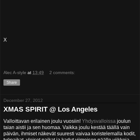
X
Alec A-style
at
13:49
2 comments:
Share
December 27, 2012
XMAS SPIRIT @ Los Angeles
Valloittavan erilainen joulu vuosiin!
Yhdysvalloissa
joulun
taian aistii ja sen huomaa. Vaikka joulu kestää täällä vain
päivän, ihmiset näkevät suuresti vaivaa koristelemalla kodit,
työpaikat, yleiset paikat ja kadut viimeisen päälle viikkoja