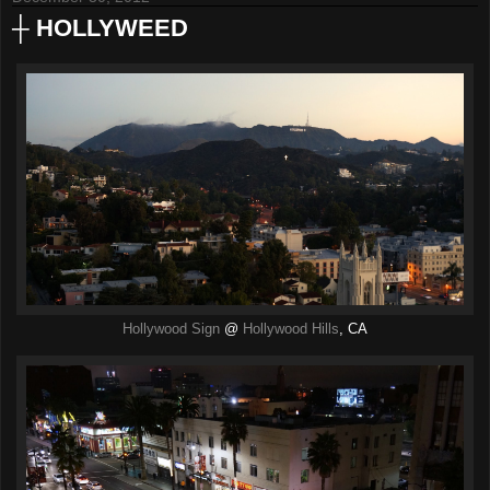
┼ HOLLYWEED
Hollywood Sign
@
Hollywood Hills
, CA