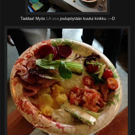
Taddaa! Myös
LA:ssa
joulupöytään kuului kinkku :---D