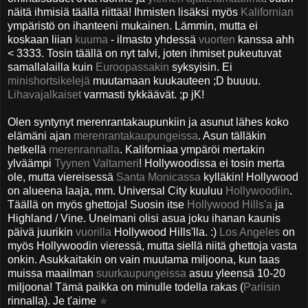
näitä ihmisiä täällä riittää! Ihmisten lisäksi myös
Kalifornian
ympäristö on ihanteeni mukainen. Lämmin, mutta ei
koskaan liian
kuuma
- ilmasto yhdessä
vuorten
kanssa ahh
< 3333. Tosin täällä on nyt talvi, joten ihmiset pukeutuvat
samallalailla kuin
Euroopassakin
syksyisin. Ei
minishortsikelejä
m
uutamaan kuukauteen
;D buuuu.
Lihavajalkaiset
varmasti tykkäävät. ;p jK!
Olen syntynyt merenrantakaupunkiin ja asunut lähes koko
elämäni ajan
merenrantakaupungeissa
. Asun tälläkin
hetkellä
merenrannalla
. Kaliforniaa ympäröi mertakin
ylväämpi
Tyynen Valtameri
! Hollywoodissa ei tosin merta
ole, mutta viereisessä
Santa Monicassa
kylläkin! Hollywood
on alueena laaja, mm. Universal City kuuluu
Hollywoodiin
.
Täällä on myös ghettoja! Suosin itse
Hollywood Hills'a
ja
Highland / Vine. Unelmani olisi asua joku ihanan kaunis
päivä juurikin
vuorilla
Hollywood Hills'lla. :)
Los Angeles
on
myös Hollywoodin vieressä, mutta siellä niitä ghettoja vasta
onkin. Asukkaitakin on vain muutama miljoona, kun taas
muissa maailman
suurkaupungeissa
asuu yleensä 10-20
miljoona! Tämä paikka on minulle todella rakas (
Pariisin
rinnalla).
Je t'aime
★