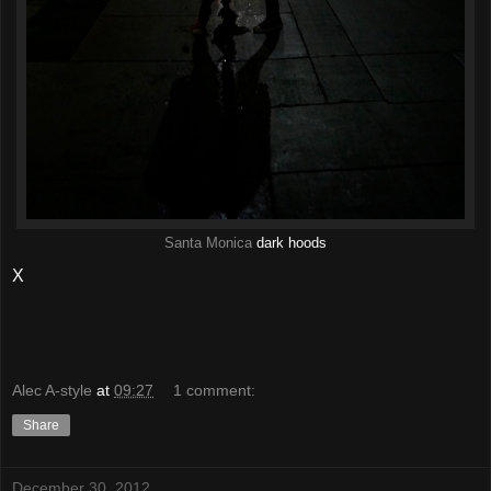
Santa Monica
dark hoods
X
Alec A-style
at
09:27
1 comment:
Share
December 30, 2012