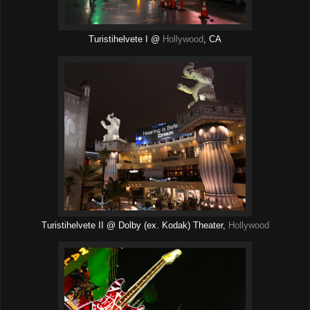
Turistihelvete I @
Hollywood
, CA
Turistihelvete II @ Dolby (ex. Kodak) Theater,
Hollywood