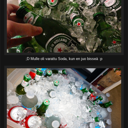
;D Mulle oli varattu Soda, kun en juo bisseä :p