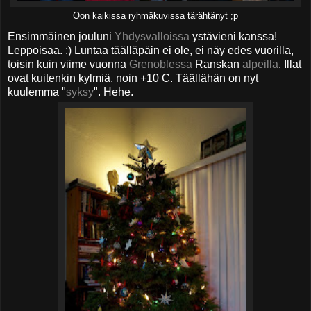
Oon kaikissa ryhmäkuvissa tärähtänyt ;p
Ensimmäinen jouluni
Yhdysvalloissa
ystävieni kanssa!
Leppoisaa. :) Luntaa täälläpäin ei ole, ei näy edes vuorilla,
toisin kuin viime vuonna
Grenoblessa
Ranskan
alpeilla
. Illat
ovat kuitenkin kylmiä, noin +10 C. Täällähän on nyt
kuulemma "
syksy
". Hehe.