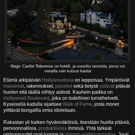
Magic Castle! Rakennus on hotelli, ja suosittu ravintola, jossa voi
vierailla vain kutsun kautta
Elämä arkipäivän
Hollywoodissa
on leppoisaa. Ympäröivät
maisemat
, rakennukset,
palvelut
sekä tietysti
ystävät
pitävät
huolen että täällä viihtyy aidosti. Kauhein paikka on
Hollywood Boulevard
, joka on todellinen turistihelvetti.
Kyseisellä kadulla sijaitsee
Walk of Fame
, josta monet
yrittävät bongailla omia idoleitaan.
Rakastan yli kaiken hyvännäköisiä, itsestään huolta pitäviä,
persoonnallisia,
produktiivisia
ihmisiä. Yhtä tärkeät
ominaisuudet ovat luonne ja
yleinen ajattelumaailma
. Juuri