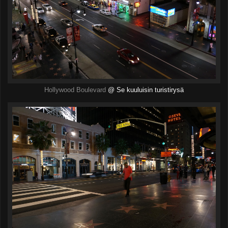
Hollywood Boulevard
@ Se kuuluisin turistirysä