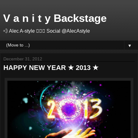
V a n i t y Backstage
💨 Alec A-style 🤽🏻‍♂️ Social @AlecAstyle
▼
December 31, 2012
HAPPY NEW YEAR ★ 2013 ★