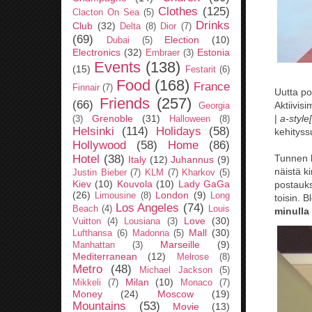
Clothes
(125)
Clacton On Sea
(5)
Drinks
Club
(32)
Delta
(8)
Dior
(7)
(69)
Election
(10)
Dubai
(5)
Electronics
(32)
Estonia
Embraer
(3)
Events
(138)
(15)
Festarit
(6)
Food
(168)
France
Finnair
(7)
Uutta po
Friends
(257)
(66)
Aktiivis
Georgia
Grenoble
(31)
|
a-style
(3)
Halloween
(8)
Helsinki
(114)
Holidays
(58)
kehityss
Hollywood
(58)
Home
(86)
Hotel
(38)
Tunnen k
Italy
(12)
Juhannus
(9)
näistä ki
Justin Bieber
(7)
KLM
(7)
Kharkov
(5)
Kiev
(10)
Kouvola
(10)
Lady GaGa
postauks
(26)
London
(9)
Limousine
(8)
Long
toisin.
B
Los Angeles
(74)
Beach
(4)
Louis
minulla 
Love
(30)
Vuitton
(4)
Lousiana
(3)
Mall
(30)
Lufthansa
(6)
Madonna
(5)
Marseille
(9)
Manhattan
(3)
Mediterranean
(12)
Melrose
(8)
Metro
(48)
Michael Jackson
(5)
Milan
(10)
Mikkeli
(7)
Monaco
(7)
Money
(24)
Moscow
(19)
Mountains
(53)
Movie
(13)