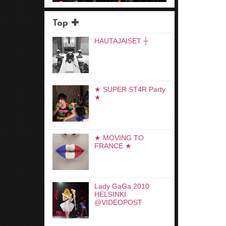
Top ✚
HAUTAJAISET ┼
★ SUPER ST4R Party
★
★ MOVING TO
FRANCE ★
Lady GaGa 2010
HELSINKI
@VIDEOPOST