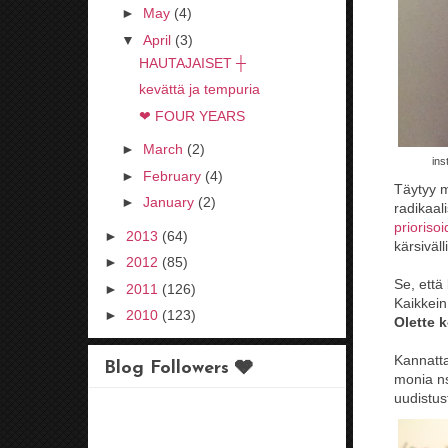
►
May
(4)
▼
April
(3)
HAUTAJAISET ┼
kevättä ja tempuria
❤ FOUR YEARS
►
March
(2)
ins
►
February
(4)
Täytyy m
►
January
(2)
radikaal
priorisoi
►
2013
(64)
kärsiväll
►
2012
(85)
Se, ett
►
2011
(126)
Kaikkein
►
2010
(123)
Olette k
Kannatt
Blog Followers 🩶
monia n
uudistu