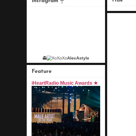
Hae
Instagram ┼
👻
AlecAstyle
Feature
iHeartRadio Music Awards ★