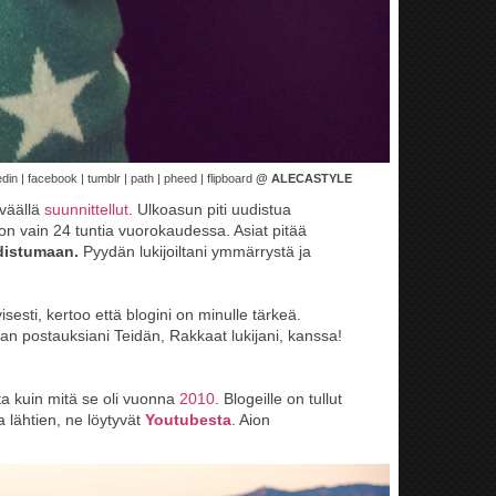
edin | facebook | tumblr | path | pheed | flipboard
@ ALECASTYLE
eväällä
suunnittellut
. Ulkoasun piti uudistua
on vain 24 tuntia vuorokaudessa. Asiat pitää
distumaan.
Pyydän lukijoiltani ymmärrystä ja
isesti, kertoo että blogini on minulle tärkeä.
n postauksiani Teidän, Rakkaat lukijani, kanssa!
ta kuin mitä se oli vuonna
2010
.
Blogeille on tullut
 lähtien, ne löytyvät
Youtubesta
. Aion