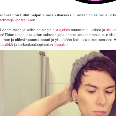
elinkaari
on tullut neljän vuoden ikäiseksi!
Tänään on se päivä, jollo
Backstage -postauksen
.
i vierimistään ja kaikki on blogin
alkuajoista
muuttunut. Ikivireä ja
sisuk
än! Pidän
riman
joka asian suhteen jopa entistä korkeammalla kuin sill
uoraan jo
elämänasenteissani
ja ylipäätään kaikessa tekemisessäni. 
ässäkkä
ja korkeakouluopintojen
loppukiri
!