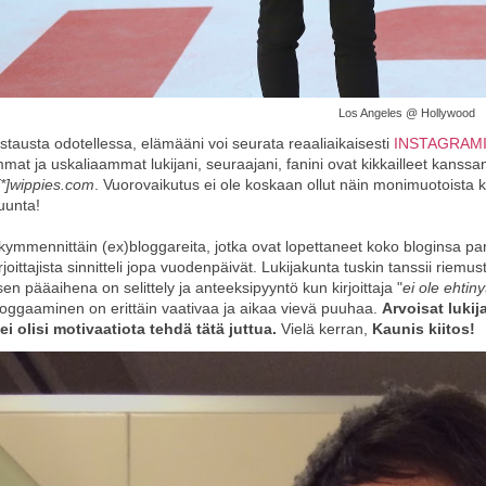
Los Angeles @ Hollywood
stausta odotellessa, elämääni voi seurata reaaliaikaisesti
INSTAGRAM
immat ja uskaliaammat lukijani, seuraajani, fanini ovat kikkailleet kanssan
[*]wippies.com
. Vuorovaikutus ei ole koskaan ollut näin monimuotoista k
uunta!
ymmennittäin (ex)bloggareita, jotka ovat lopettaneet koko bloginsa par
rjoittajista sinnitteli jopa vuodenpäivät. Lukijakunta tuskin tanssii riemust
en pääaihena on selittely ja anteeksipyyntö kun kirjoittaja "
ei ole ehtiny
loggaaminen on erittäin vaativaa ja aikaa vievä puuhaa.
Arvoisat luki
ei olisi motivaatiota tehdä tätä juttua.
Vielä kerran,
Kaunis kiitos!