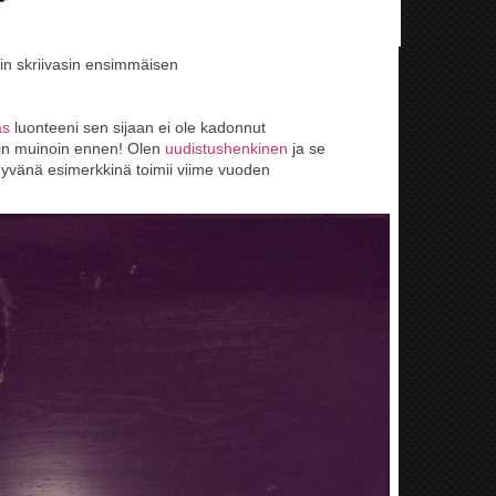
in skriivasin ensimmäisen
as
luonteeni sen sijaan ei ole kadonnut
oin muinoin ennen! Olen
uudistushenkinen
ja se
Hyvänä esimerkkinä toimii viime vuoden