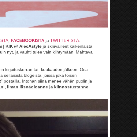
ISTA
,
FACEBOOKISTA
ja
TWITTERISTÄ
.
i |
KIK @ AlecAstyle
ja skriivailleet kaikenlaista
uin nyt, ja vauhti tulee vain kiihtymään. Mahtava
in kirjoituskerran tai -kuukauden jälkeen. Osa
a sellaisista blogeista, joissa joka toisen
t
" postailla. Intohan siinä menee vähän puolin ja
jani, ilman läsnäoloanne ja kiinnostustanne