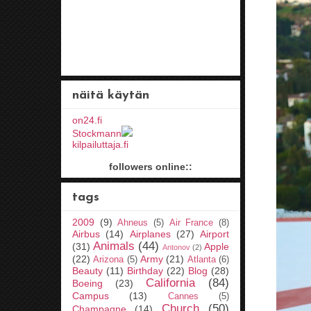
näitä käytän
on24.fi
Stockmann
kilpailuttaja.fi
followers online::
tags
2009
(9)
Ahneus
(5)
Air France
(8)
Airbus
(14)
Airplanes
(27)
Airport
Animals
(44)
(31)
Apple
Antonov
(2)
(22)
Army
(21)
Arizona
(5)
Atlanta
(6)
Beauty
(11)
Birthday
(22)
Blog
(28)
California
(84)
Boeing
(23)
Campus
(13)
Cannes
(5)
Church
(50)
Champagne
(14)