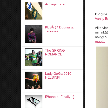
Armeijan arki
Blogini
Vanity 
KESÄ @ Duunia ja
Aika vier
Tallinnaa
mihinkä
näkyy s
muuttoh
The SPRING
ROMANCE
Lady GaGa 2010
HELSINKI
iPhone 4. Finally! :]