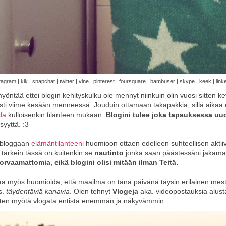
tagram | kik | snapchat | twitter | vine | pinterest | foursquare | bambuser | skype | keek | link
yöntää ettei blogin kehityskulku ole mennyt niinkuin olin vuosi sitten k
isti viime kesään menneessä. Jouduin ottamaan takapakkia, sillä aikaa 
da
kulloisenkin tilanteen mukaan.
Blogini tulee joka tapauksessa uu
isyyttä. :3
ä bloggaan
elämäntilanteeni
huomioon ottaen
edelleen suhteellisen aktiiv
 tärkein tässä on kuitenkin se
nautinto
jonka saan päästessäni jakamaa
orvaamattomia, eikä blogini olisi mitään ilman Teitä.
aa myös huomioida, että maailma on tänä päivänä
täysin erilainen mes
s.
täydentäviä kanavia
. Olen tehnyt
Vlogeja
aka. videopostauksia alusta
sten myötä vlogata entistä enemmän ja näkyvämmin.