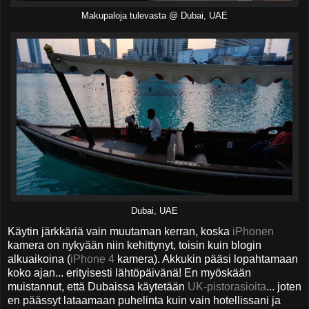
Makupaloja tulevasta @ Dubai, UAE
Dubai, UAE
Käytin järkkäriä vain muutaman kerran, koska
iPhonen
kamera on nykyään niin kehittynyt, toisin kuin blogin
alkuaikoina (
iPhone 4
kamera). Akkukin pääsi lopahtamaan
koko ajan... erityisesti lähtöpäivänä! En myöskään
muistannut, että Dubaissa käytetään
UK-pistorasioita
... joten
en päässyt lataamaan puhelinta kuin vain hotellissani ja