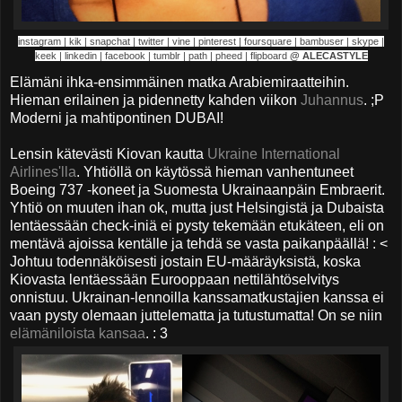
instagram | kik | snapchat | twitter | vine | pinterest | foursquare | bambuser | skype |
keek | linkedin | facebook | tumblr | path | pheed | flipboard
@
ALECASTYLE
Elämäni ihka-ensimmäinen matka Arabiemiraatteihin.
Hieman erilainen ja pidennetty kahden viikon
Juhannus
. ;P
Moderni ja mahtipontinen DUBAI!
Lensin kätevästi Kiovan kautta
Ukraine International
Airlines'lla
. Yhtiöllä on käytössä hieman vanhentuneet
Boeing 737 -koneet ja Suomesta Ukrainaanpäin Embraerit.
Yhtiö on muuten ihan ok, mutta just Helsingistä ja Dubaista
lentäessään check-iniä ei pysty tekemään etukäteen, eli on
mentävä ajoissa kentälle ja tehdä se vasta paikanpäällä! : <
Johtuu todennäköisesti jostain EU-määräyksistä, koska
Kiovasta lentäessään Eurooppaan nettilähtöselvitys
onnistuu. Ukrainan-lennoilla kanssamatkustajien kanssa ei
vaan pysty olemaan juttelematta ja tutustumatta! On se niin
elämäniloista kansaa
. : 3