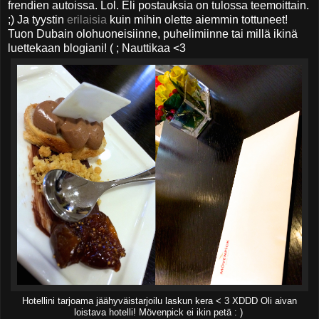
frendien autoissa. Lol. Eli postauksia on tulossa teemoittain.
;) Ja tyystin
erilaisia
kuin mihin olette aiemmin tottuneet!
Tuon Dubain olohuoneisiinne, puhelimiinne tai millä ikinä
luettekaan blogiani! ( ; Nauttikaa <3
Hotellini tarjoama jäähyväistarjoilu laskun kera < 3 XDDD Oli aivan
loistava hotelli! Mövenpick ei ikin petä : )