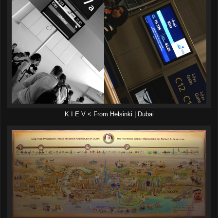
K I E V < From Helsinki | Dubai