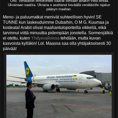
Oho. Venäläiset lentokoneet saavat sentään ainakin vielä lentää
Ukrainaan saakka. Ukraina o asettanut keväällä venäläisille rajatun
pääsyn maahan.
Meno- ja paluumatkat menivät suhteellisen hyvin! SE
TUNNE kun laskeuduimme Dubaihin, O M G. Kuumaa ja
kosteata! Arabit olivat maahantuloporteilla vikkeliä, eikä
tarvinnut viittä minuuttia pidempään jonotella. Sormenjälkiä
ei otettu, kuten
Yhdysvalloissa
tehdään, mutta kuvan
kasvoista kylläkin! Lol. Maassa saa olla yhtäjaksoisesti 30
päivää!