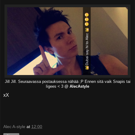
Jill Jill. Seuraavassa postauksessa nähää ;P Ennen sitä vaik Snapis tai
Iigees < 3
@ AlecAstyle
xX
Alec A-style
at
12:00