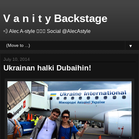
V a n i t y Backstage
💨 Alec A-style 🤽🏻‍♂️ Social @AlecAstyle
▼
July 10, 2014
Ukrainan halki Dubaihin!