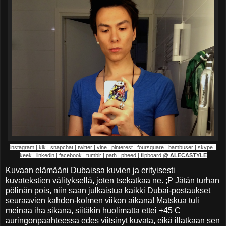
instagram | kik | snapchat | twitter | vine | pinterest | foursquare | bambuser | skype |
keek | linkedin | facebook | tumblr | path | pheed | flipboard
@ ALECASTYLE
Kuvaan elämääni Dubaissa kuvien ja erityisesti
kuvatekstien välityksellä, joten tsekatkaa ne. ;P Jätän turhan
pölinän pois, niin saan julkaistua kaikki Dubai-postaukset
seuraavien kahden-kolmen viikon aikana! Matskua tuli
meinaa iha sikana, siitäkin huolimatta ettei +45 C
auringonpaahteessa edes viitsinyt kuvata, eikä illatkaan sen