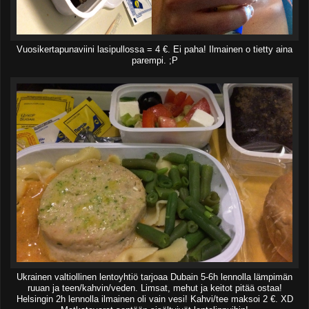
Vuosikertapunaviini lasipullossa = 4 €. Ei paha! Ilmainen o tietty aina
parempi. ;P
Ukrainen valtiollinen lentoyhtiö tarjoaa Dubain 5-6h lennolla lämpimän
ruuan ja teen/kahvin/veden. Limsat, mehut ja keitot pitää ostaa!
Helsingin 2h lennolla ilmainen oli vain vesi! Kahvi/tee maksoi 2 €. XD