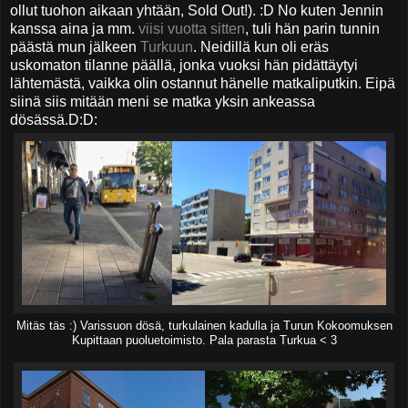
ollut tuohon aikaan yhtään, Sold Out!). :D No kuten Jennin
kanssa aina ja mm.
viisi vuotta sitten
, tuli hän parin tunnin
päästä mun jälkeen
Turkuun
. Neidillä kun oli eräs
uskomaton tilanne päällä, jonka vuoksi hän pidättäytyi
lähtemästä, vaikka olin ostannut hänelle matkaliputkin. Eipä
siinä siis mitään meni se matka yksin ankeassa
dösässä.D:D:
Mitäs täs :) Varissuon dösä, turkulainen kadulla ja Turun Kokoomuksen
Kupittaan puoluetoimisto. Pala parasta Turkua < 3