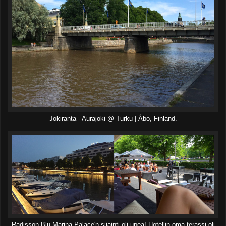
Jokiranta - Aurajoki @ Turku | Åbo, Finland.
Radisson Blu Marina Palace'n sijainti oli upea! Hotellin oma terassi oli