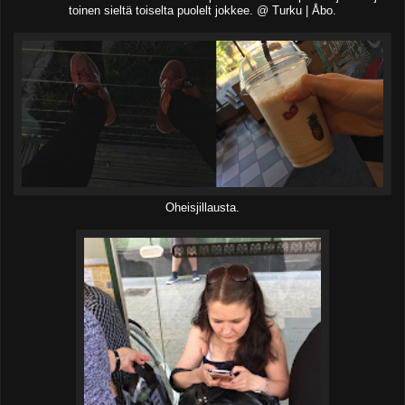
toinen sieltä toiselta puolelt jokkee. @ Turku | Åbo.
Oheisjillausta.