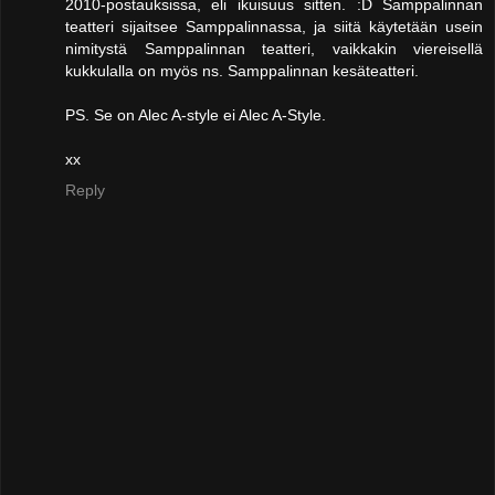
2010-postauksissa, eli ikuisuus sitten. :D Samppalinnan
teatteri sijaitsee Samppalinnassa, ja siitä käytetään usein
nimitystä Samppalinnan teatteri, vaikkakin viereisellä
kukkulalla on myös ns. Samppalinnan kesäteatteri.
PS. Se on Alec A-style ei Alec A-Style.
xx
Reply