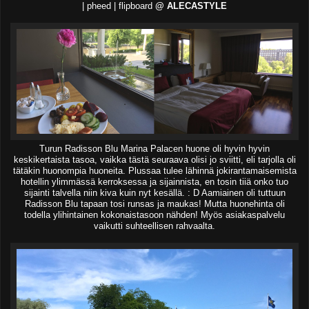
| pheed | flipboard
@ ALECASTYLE
Turun Radisson Blu Marina Palacen huone oli hyvin hyvin
keskikertaista tasoa, vaikka tästä seuraava olisi jo sviitti, eli tarjolla oli
tätäkin huonompia huoneita. Plussaa tulee lähinnä jokirantamaisemista
hotellin ylimmässä kerroksessa ja sijainnista, en tosin tiiä onko tuo
sijainti talvella niin kiva kuin nyt kesällä. : D Aamiainen oli tuttuun
Radisson Blu tapaan tosi runsas ja maukas! Mutta huonehinta oli
todella ylihintainen kokonaistasoon nähden! Myös asiakaspalvelu
vaikutti suhteellisen rahvaalta.