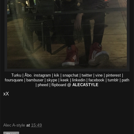
Turku | Åbo. instagram | kik | snapchat | twitter | vine | pinterest |
foursquare | bambuser | skype | keek | linkedin | facebook | tumblr | path
| pheed | flipboard
@ ALECASTYLE
xX
Alec A-style
at
15:49