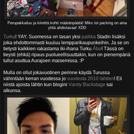
Perupakkailuu ja kiirettä kohti määränpäätä! Miks toi packing on aina
yhtä ahdistavaa! XDD
Turku
! YAY. Suomessa on tasan yksi
paikka
Stadin lisäksi
joka ehdottommasti kuuluu lempparikaupunkeihin. Ja se on
tietysti kaikkien rakastama iki-ihana Turku
Åbo
! Tässä on
tieysti (ehkä) ripaus puolueellisuuttakin, kun on pienempänä
tullut asuttua Aurajoen maisemissa. :P
Mulla on ollut jokavuotinen perinne käydä Turussa
vähintään kerran vuodessa jo
vuodesta 2010 lähtien
! Eli
niistä ajoista lähtin kun blogini
Vanity Backstage
sai
alkunsa.