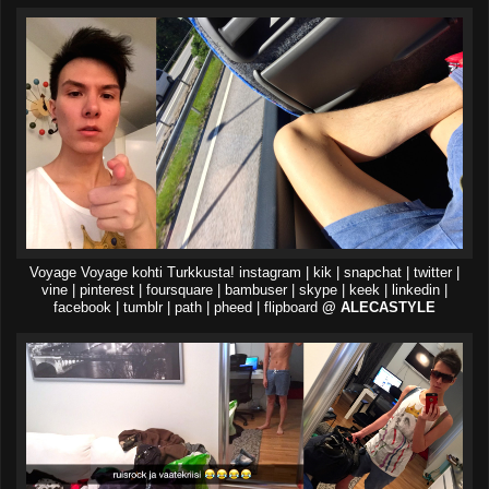
Voyage Voyage kohti Turkkusta! instagram | kik | snapchat | twitter |
vine | pinterest | foursquare | bambuser | skype | keek | linkedin |
facebook | tumblr | path | pheed | flipboard
@ ALECASTYLE