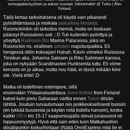
eurooppalaistyylinen ja aukesi suoraan Jokirannalle! @ Turku | Åbo,
Finland.
Tällä kertaa tarkoituksena oli käydä vain pikaisesti
pyörähtämässä ja moikata
paikallisia frendejä
.
Ruisrockiinkin oli tarkoitus mennä, mutta en koskaan
päässyt Ruissaloon asti. : D Tuli kuitenkin pyörittyä ja
yövyttyä
Radisson Blu
Marina Palacessa, joka on
Ruisrockin ns. virallinen
artistien
majoituspaikka. Eli
hengessä oltiin kokoajan! Hahah. Kävin viimeksi Ruississa
Timskun aka. Johanna Salosen ja Riku Salmisen kanssa,
joka on nykyään Scandinavien Hunkseista tuttu. Eli viime
kerrasta on jo aikaa, mutta nou hätä, ei tässä mikään kiire
ole. Vielä ehtii! ;D
Matka oli todellinen extempore, sillä
ensinnäkin
Yhtäainaluotettava
Jenni Ketola
from Finland
katosi kuin pieru Saharaan varttia ennen
Turun
dösän
lähtöä. Jouduin turvautumaan siis poikkeuksellisesti bussiin
(en tykkää busseista ja käytän niitä todella harvoin), koska
kaikki
VR:n
klo 15-17 saapumisajalla olevat junavuorot oli
loppuunmyytyjä. Hyvä että sain edes tuon Matkahuollon
dösälipunkin kiskurihintaan (Näitä OnniExpress mitä lie ei