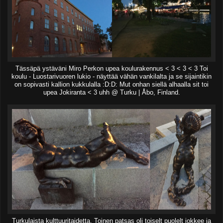
Tässäpä ystäväni Miro Perkon upea koulurakennus < 3 < 3 < 3 Toi
koulu - Luostarivuoren lukio - näyttää vähän vankilalta ja se sijaintikin
on sopivasti kallion kukkulalla :D:D: Mut onhan siellä alhaalla sit toi
upea Jokiranta < 3 uhh @ Turku | Åbo, Finland.
Turkulaista kulttuuritaidetta. Toinen patsas oli toiselt puolelt jokkee ja