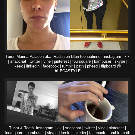
Turun Marina Palacen aka. Radisson Blun teenautinnot. instagram | kik
| snapchat | twitter | vine | pinterest | foursquare | bambuser | skype |
keek | linkedin | facebook | tumblr | path | pheed | flipboard
@
ALECASTYLE
Turku & Teetä. instagram | kik | snapchat | twitter | vine | pinterest |
foursquare | bambuser | skype | keek | linkedin | facebook | tumblr | path