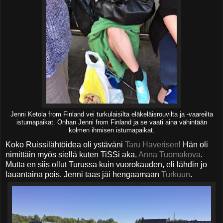
Jenni Ketola from Finland vei turkulaisilta eläkeläisrouvilta ja -vaareilta
istumapaikat. Onhan Jenni from Finland ja se vaati aina vähintään
kolmen ihmisen istumapaikat.
Koko Ruissilähtöidea oli ystäväni
Taru Haverisen
! Hän oli
nimittäin myös siellä kuten TiSSi aka.
Anna Tuomakova
.
Mutta en siis ollut Turussa kuin vuorokauden, eli lähdin jo
lauantaina pois. Jenni taas jäi hengaamaan
Turkuun
.