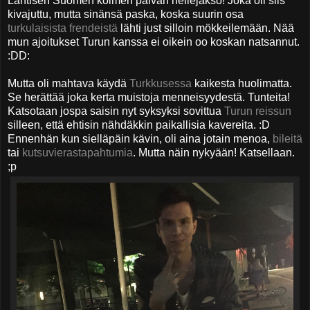
Läntisen Suomen kolmen päivän hellejakso! Joka oli siis
kivajuttu, mutta sinänsä paska, koska suurin osa
turkulaisista frendeistä
lähti just silloin mökkeilemään. Nää
mun ajoitukset Turun kanssa ei oikein oo koskan natsannut.
:DD:
Mutta oli mahtava käydä
Turkkusessa
kaikesta huolimatta.
Se herättää joka kerta muistoja menneisyydestä. Tunteita!
Katsotaan jospa saisin nyt syksyksi sovittua
Turun reissun
silleen, että ehtisin nähdäkkin paikallisia kavereita. :D
Ennenhän kun sielläpäin kävin, oli aina jotain menoa,
bileitä
tai
kutsuvierastapahtumia
. Mutta näin nykyään! Katsellaan.
;p