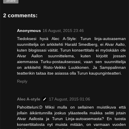
Share
2 comments:
Anonymous
16 August, 2015 23:46
Tiedoksesi hyvä Alec A-Style: Turun linja-autoaseman
suunnittelija on arkkitehti Harald Smedberg, ei Alvar Aalto,
kuten blogissasi väität. Turun konserttitalo ei myöskään ole
Alvar Aallon suunnittelema, kuten kirjoitit jossain
aiemmassa Turku-postauksessasi, vaan sen suunnittelija
on arkkitehti Risto-Veikko Luukkonen. Ja Samppalinnan
teatterikin taitaa itse asiassa olla Turun kaupunginteatteri.
Reply
Alec A-style
17 August, 2015 01:06
Pahoitteluni:D Miksi mulla on sellainen muistikuva että
jollain äikäntunnilla joskus yläasteella maikka selitti jotain
Alvar Aallosta ja Turun Linja-autoasemasta? En tuosta
konserttitalosta nyt muista mitään, on varmaan vuoden