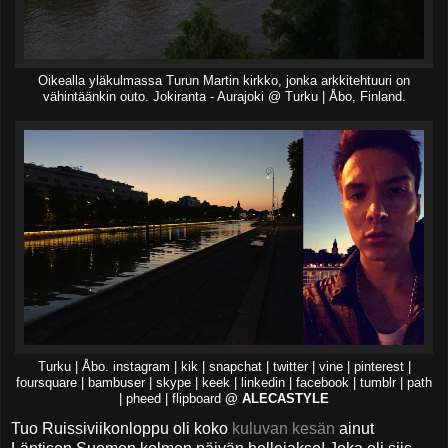
Oikealla yläkulmassa Turun Martin kirkko, jonka arkkitehtuuri on
vähintäänkin outo. Jokiranta - Aurajoki @ Turku | Åbo, Finland.
Turku | Åbo. instagram | kik | snapchat | twitter | vine | pinterest |
foursquare | bambuser | skype | keek | linkedin | facebook | tumblr | path
| pheed | flipboard
@ ALECASTYLE
Tuo Ruissiviikonloppu oli koko
kuluvan kesän
ainut