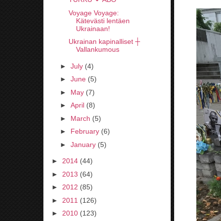
Voyage Voyage:
Kätevästi lentäen
Ukrainaan!
Ukrainan kapinalliset ┼
Vallankumous
►
July
(4)
►
June
(5)
►
May
(7)
►
April
(8)
►
March
(5)
►
February
(6)
►
January
(5)
►
2014
(44)
►
2013
(64)
►
2012
(85)
►
2011
(126)
►
2010
(123)