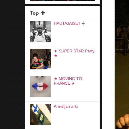
Top ✚
HAUTAJAISET ┼
★ SUPER ST4R Party
★
★ MOVING TO
FRANCE ★
Armeijan arki