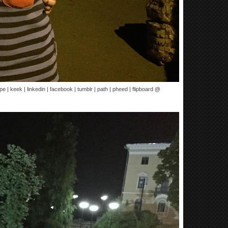
pe | keek | linkedin | facebook | tumblr | path | pheed | flipboard
@