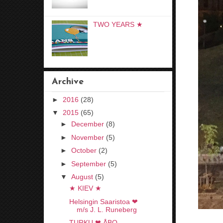
TWO YEARS ★
Archive
►
2016
(28)
▼
2015
(65)
►
December
(8)
►
November
(5)
►
October
(2)
►
September
(5)
▼
August
(5)
★ KIEV ★
Helsingin Saaristoa ❤
m/s J. L. Runeberg
TURKU ❤ ÅBO