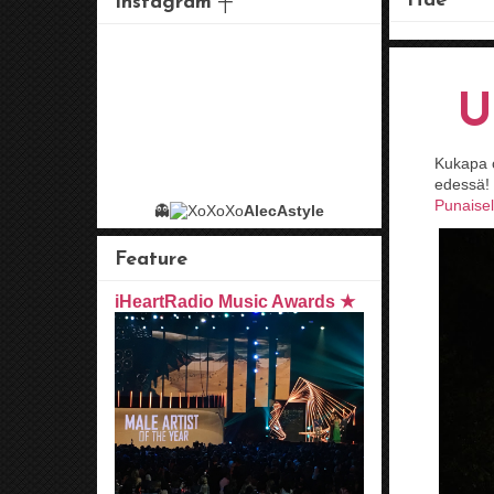
Hae
Instagram ┼
U
Kukapa o
edessä! 
Punaisell
👻
AlecAstyle
Feature
iHeartRadio Music Awards ★