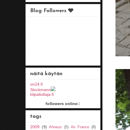
Blog Followers 🩶
näitä käytän
on24.fi
Stockmann
kilpailuttaja.fi
followers online::
tags
2009
(9)
Ahneus
(5)
Air France
(8)