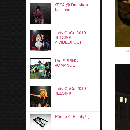
KESÄ @ Duunia ja
Tallinnaa
Lady GaGa 2010
HELSINKI
@VIDEOPOST
Ki
The SPRING
ROMANCE
Lady GaGa 2010
HELSINKI
iPhone 4. Finally! :]