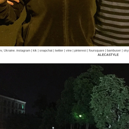
ev, Ukraine. instagram | kik | snapchat | twitter | vine | pinterest | foursquare | bambuser | sky
ALECASTYLE