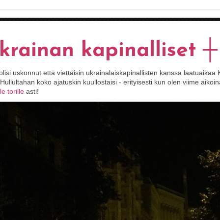
krainan kapinalliset 
lisi uskonnut että viettäisin ukrainalaiskapinallisten kanssa laatuaika
Hullultahan koko ajatuskin kuullostaisi - erityisesti kun olen viime aikoi
e torille
asti!