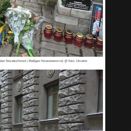
aidan Nezalezhnosti | Майдан Незалежности) @ Kiev, Ukraine.