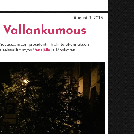
August 3, 2015
┼ Vallankumous
a Kiovassa maan presidentin hallintorakennuksen
na reissaillut myös
Venäjälle
ja Moskovan