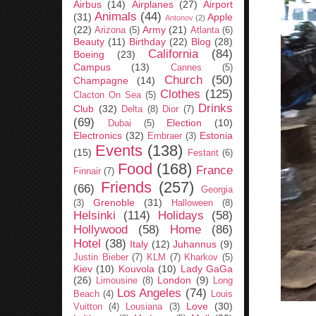
Airbus
(14)
Airplanes
(27)
Airport
Animals
(44)
(31)
Apple
Antonov
(2)
(22)
Army
(21)
Arizona
(5)
Atlanta
(6)
Beauty
(11)
Birthday
(22)
Blog
(28)
California
(84)
Boeing
(23)
Campus
(13)
Cannes
(5)
Church
(50)
Champagne
(14)
Clothes
(125)
Clacton On Sea
(5)
Drinks
Club
(32)
Delta
(8)
Dior
(7)
(69)
Election
(10)
Dubai
(5)
Electronics
(32)
Estonia
Embraer
(3)
Events
(138)
(15)
Festarit
(6)
Food
(168)
France
Finnair
(7)
Friends
(257)
(66)
Georgia
Grenoble
(31)
(3)
Halloween
(8)
Helsinki
(114)
Holidays
(58)
Hollywood
(58)
Home
(86)
Hotel
(38)
Italy
(12)
Juhannus
(9)
Justin Bieber
(7)
KLM
(7)
Kharkov
(5)
Kiev
(10)
Kouvola
(10)
Lady GaGa
(26)
London
(9)
Limousine
(8)
Long
Los Angeles
(74)
Beach
(4)
Louis
Love
(30)
Vuitton
(4)
Lousiana
(3)