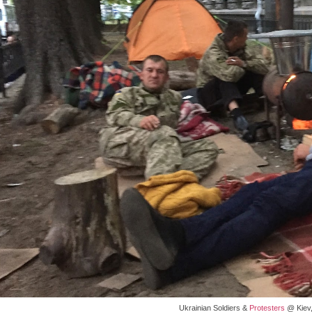
Ukrainian Soldiers &
Protesters
@ Kiev,