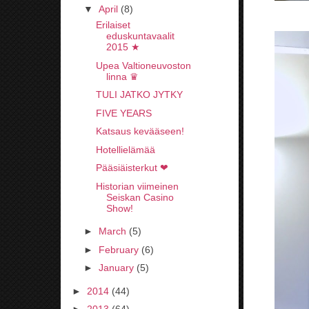
▼
April
(8)
Erilaiset
eduskuntavaalit
2015 ★
Upea Valtioneuvoston
linna ♛
TULI JATKO JYTKY
FIVE YEARS
Katsaus kevääseen!
Hotellielämää
Pääsiäisterkut ❤
Historian viimeinen
Seiskan Casino
Show!
►
March
(5)
►
February
(6)
►
January
(5)
►
2014
(44)