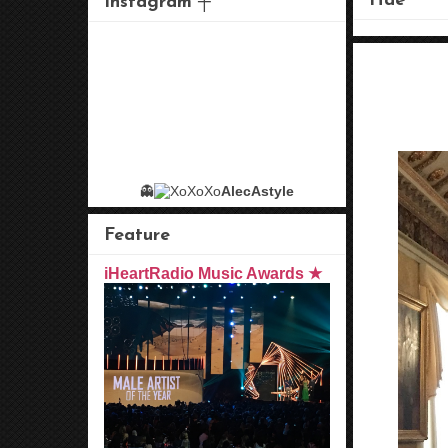
Hae
Instagram ┼
👻
AlecAstyle
Feature
iHeartRadio Music Awards ★