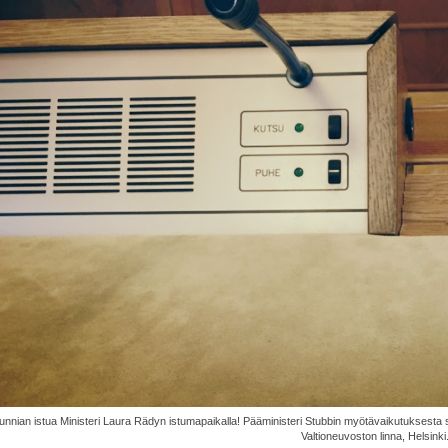
unnian istua Ministeri Laura Rädyn istumapaikalla! Pääministeri Stubbin myötävaikutuksesta s
Valtioneuvoston linna, Helsinki