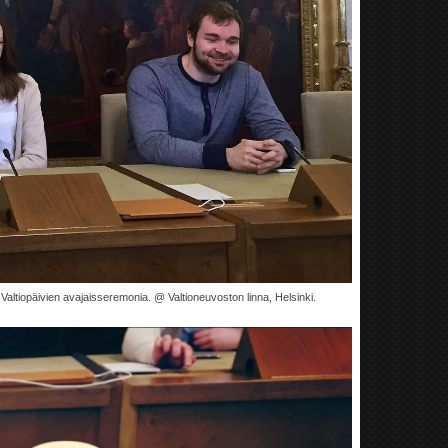
n Valtiopäivien avajaisseremonia. @ Valtioneuvoston linna, Helsinki.