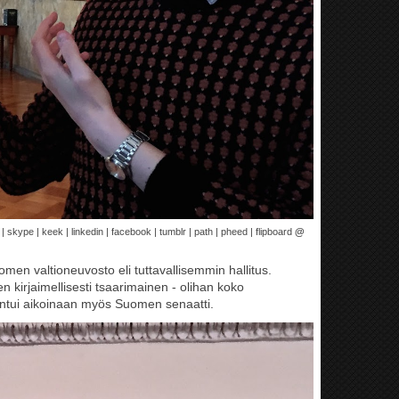
 | skype | keek | linkedin | facebook | tumblr | path | pheed | flipboard
@
omen valtioneuvosto eli tuttavallisemmin hallitus.
en kirjaimellisesti tsaarimainen - olihan koko
tui aikoinaan myös Suomen senaatti.