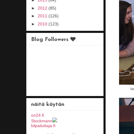
►
2013
(64)
►
2012
(85)
►
2011
(126)
►
2010
(123)
Blog Followers 🩶
Va
näitä käytän
on24.fi
Stockmann
kilpailuttaja.fi