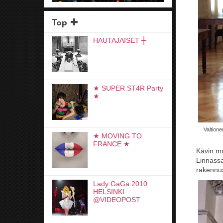
Top ✚
HAUTAJAISET ┼
★ SUPER ST4R Party
★
Valtione
★ MOVING TO
FRANCE ★
Kävin mu
Linnass
rakennu
Lady GaGa 2010
HELSINKI
@VIDEOPOST