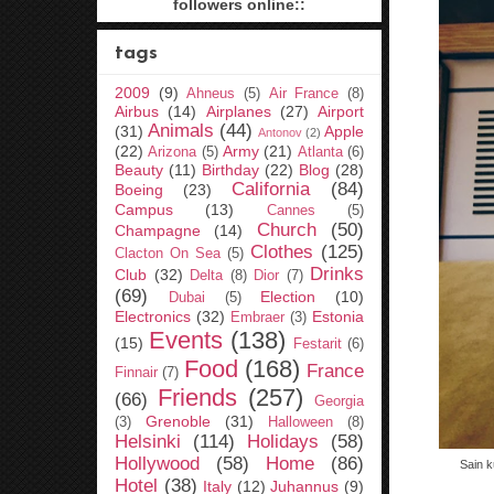
followers online::
tags
2009
(9)
Ahneus
(5)
Air France
(8)
Airbus
(14)
Airplanes
(27)
Airport
Animals
(44)
(31)
Apple
Antonov
(2)
(22)
Army
(21)
Arizona
(5)
Atlanta
(6)
Beauty
(11)
Birthday
(22)
Blog
(28)
California
(84)
Boeing
(23)
Campus
(13)
Cannes
(5)
Church
(50)
Champagne
(14)
Clothes
(125)
Clacton On Sea
(5)
Drinks
Club
(32)
Delta
(8)
Dior
(7)
(69)
Election
(10)
Dubai
(5)
Electronics
(32)
Estonia
Embraer
(3)
Events
(138)
(15)
Festarit
(6)
Food
(168)
France
Finnair
(7)
Friends
(257)
(66)
Georgia
Grenoble
(31)
(3)
Halloween
(8)
Helsinki
(114)
Holidays
(58)
Hollywood
(58)
Home
(86)
Sain k
Hotel
(38)
Italy
(12)
Juhannus
(9)