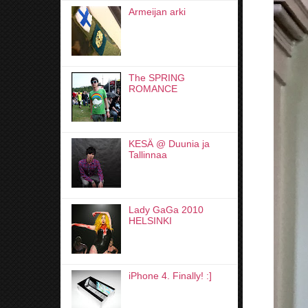
Armeijan arki
The SPRING
ROMANCE
KESÄ @ Duunia ja
Tallinnaa
Lady GaGa 2010
HELSINKI
iPhone 4. Finally! :]