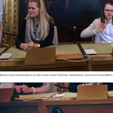
ltioneuvosto istuntosalissa on tuttu taulu koulun historian oppikirjoista, kyseessä historialline