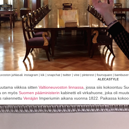
uvoston juhlasali. instagram | kik | snapchat | twitter | vine | pinterest | foursquare | bambuser
ALECASTYLE
utama viikkoa sitten
Valtioneuvoston linnassa
, jossa siis kokoontuu Su
a on myös
Suomen pääministerin
kabinetti eli virkahuone, joka oli muut
s rakennettu
Venäjän
Imperiumin aikana vuonna 1822. Paikassa kokoon