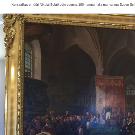
Kenraalikuvernööri Nikolai Bobrikovin vuonna 1904 ampumalla murhannut Eugen Scha