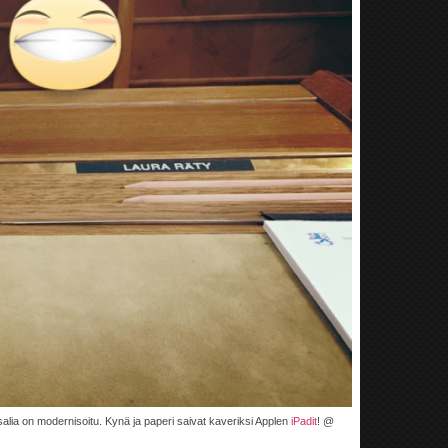
alia on modernisoitu. Kynä ja paperi saivat kaveriksi Applen
iPadit
! @
.