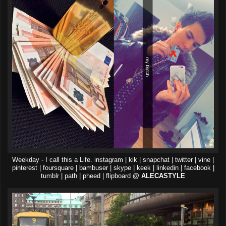
Weekday - I call this a Life. instagram | kik | snapchat | twitter | vine |
pinterest | foursquare | bambuser | skype | keek | linkedin | facebook |
tumblr | path | pheed | flipboard
@ ALECASTYLE