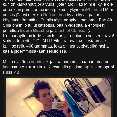
kun on kasvannut joka vuosi, joten tuo iPad Mini ei kyllä ole
enää kuin pari tuumaa isompi kuin nykyinen
iPhone 6
! Mini
on siis jäänyt etenkin
tänä vuonna
hyvin hyvin paljon
käyttämättömmäksi. Oli siis täysi nappivalinta tämä iPad Air.
Sillä onkin jo tullut katsottua joitain videoita ja erityisesti
pelailtua
Boom Beachia
ja
Clash of Clansia
. (;
Retinanäyttö on todellakin kirkas ja resoluutio veitsenterävä!
Voin todeta että T O I M I I ! Eikä painoakaan tosiaan ole
kuin se reilu 400 grammaa, joka on just sopiva eikä rasita
käsiä pidemmissäkään sessioissa.
Mutta nyt tämä
nuorimies
jatkaa hommia; maanantaina on
luvassa
Isoja uutisia
. (; Kiirettä siis pukkaa läpi viikonlopun!
Puss < 3