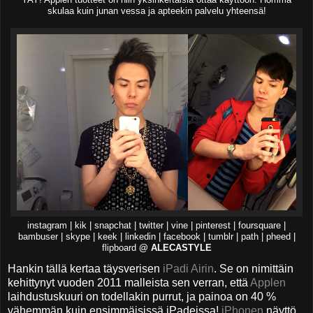
YAY! Applen tuotteet on niin yksinkertaisia ottaa käyttöön. Homma
skulaa kuin junan vessa ja apteekin palvelu yhteensä!
instagram | kik | snapchat | twitter | vine | pinterest | foursquare |
bambuser | skype | keek | linkedin | facebook | tumblr | path | pheed |
flipboard
@ ALECASTYLE
Hankin tällä kertaa täysverisen
iPadi Airin
. Se on nimittäin
kehittynyt vuoden 2011 malleista sen verran, että
Applen
laihdustuskuuri on todellakin purrut, ja painoa on 40 %
vähemmän kuin ensimmäisissä iPadeissa!
iPhonen
näyttö