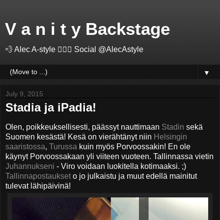
V a n i t y Backstage
💨 Alec A-style 🤽🏻‍♂️ Social @AlecAstyle
▼
July 9, 2015
Stadia ja iPadia!
Olen, poikkeuksellisesti, päässyt nauttimaan
Stadin
sekä
Suomen kesästä! Kesä on vierähtänyt niin
Helsingin
saaristossa
,
Turussa
kuin myös Porvoossakin! En ole
käynyt Porvoossakaan yli viiteen vuoteen. Tallinnassa vietin
Juhannukseni
- Viro voidaan luokitella kotimaaksi. ;)
Tallinnapostaukset
o jo julkaistu ja muut edellä mainitut
tulevat lähipäivinä!