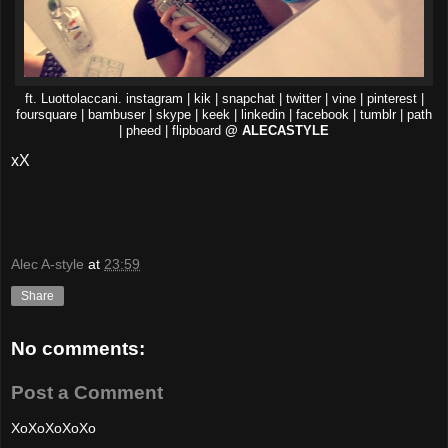
ft. Luottolaccani. instagram | kik | snapchat | twitter | vine | pinterest |
foursquare | bambuser | skype | keek | linkedin | facebook | tumblr | path
| pheed | flipboard
@ ALECASTYLE
xX
Alec A-style
at
23:59
Share
No comments:
Post a Comment
XoXoXoXoXo