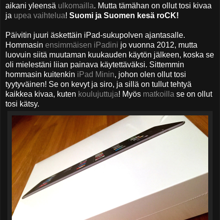
aikani yleensä
ulkomailla
. Mutta tämähan on ollut tosi kivaa
ja
upea vaihtelua
!
Suomi ja Suomen kesä roCK!
Päivitin juuri äskettäin iPad-sukupolven ajantasalle.
Hommasin
ensimmäisen iPadini
jo vuonna 2012, mutta
luovuin siitä muutaman kuukauden käytön jälkeen, koska se
oli mielestäni liian painava käytettäväksi. Sittemmin
hommasin kuitenkin
iPad Minin
, johon olen ollut tosi
tyytyväinen! Se on kevyt ja siro, ja sillä on tullut tehtyä
kaikkea kivaa, kuten
koulujuttuja
! Myös
matkoilla
se on ollut
tosi kätsy.