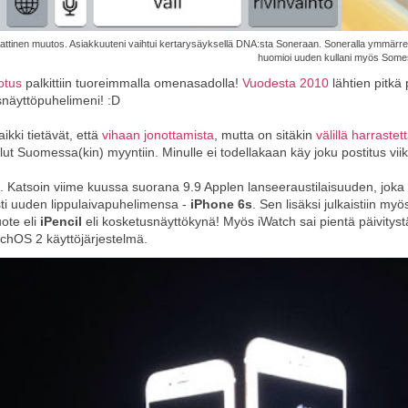
ttinen muutos. Asiakkuuteni vaihtui kertarysäyksellä DNA:sta Soneraan. Soneralla ymmärre
huomioi uuden kullani myös Some
otus
palkittiin tuoreimmalla omenasadolla!
Vuodesta 2010
lähtien pitkä 
näyttöpuhelimeni! :D
ikki tietävät, että
vihaan jonottamista
, mutta on sitäkin
välillä harraste
llut Suomessa(kin) myyntiin. Minulle ei todellakaan käy joku postitus vii
 Katsoin viime kuussa suorana 9.9 Applen lanseeraustilaisuuden, joka 
ti uuden lippulaivapuhelimensa -
iPhone 6s
. Sen lisäksi julkaistiin m
uote eli
iPencil
eli kosketusnäyttökynä! Myös iWatch sai pientä päivitystä.
chOS 2 käyttöjärjestelmä.