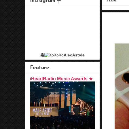
Hae
Instagram ┼
👻
AlecAstyle
Feature
iHeartRadio Music Awards ★