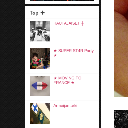
Top ✚
HAUTAJAISET ┼
★ SUPER ST4R Party
★
★ MOVING TO
FRANCE ★
Armeijan arki