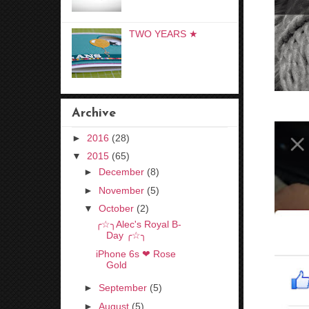
TWO YEARS ★
Archive
►
2016
(28)
▼
2015
(65)
►
December
(8)
►
November
(5)
▼
October
(2)
╭☆╮Alec's Royal B-
Day ╭☆╮
iPhone 6s ❤ Rose
Gold
►
September
(5)
►
August
(5)