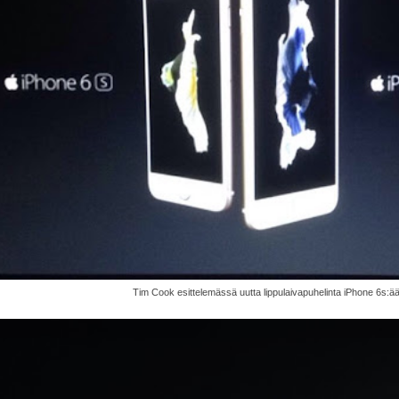
Tim Cook esittelemässä uutta lippulaivapuhelinta iPhone 6s