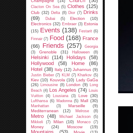
Church
(50)
Champagne
(14)
Clothes
(125)
Clacton On Sea
(5)
Drinks
Club
(32)
Delta
(8)
Dior
(7)
(69)
Election
(10)
Dubai
(5)
Electronics
(32)
Estonia
Embraer
(3)
Events
(138)
(15)
Festarit
(6)
Food
(168)
France
Finnair
(7)
Friends
(257)
(66)
Georgia
Grenoble
(31)
(3)
Halloween
(8)
Helsinki
(114)
Holidays
(58)
Hollywood
(58)
Home
(86)
Hotel
(38)
Italy
(12)
Juhannus
(9)
Justin Bieber
(7)
KLM
(7)
Kharkov
(5)
Kiev
(10)
Kouvola
(10)
Lady GaGa
(26)
London
(9)
Limousine
(8)
Long
Los Angeles
(74)
Beach
(4)
Louis
Love
(30)
Vuitton
(4)
Lousiana
(3)
Mall
(30)
Lufthansa
(6)
Madonna
(5)
Marseille
(9)
Manhattan
(3)
Mediterranean
(12)
Melrose
(8)
Metro
(48)
Michael Jackson
(5)
Milan
(10)
Mikkeli
(7)
Monaco
(7)
Money
(24)
Moscow
(19)
Mountains
(53)
Movie
(13)