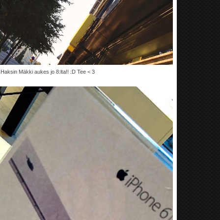
i Haksin Mäkki aukes jo 8:lta!! :D Tee < 3