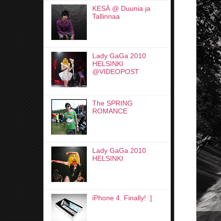
KESÄ @ Duunia ja
Tallinnaa
Lady GaGa 2010
HELSINKI
@VIDEOPOST
The SPRING
ROMANCE
Lady GaGa 2010
HELSINKI
iPhone 4. Finally! :]