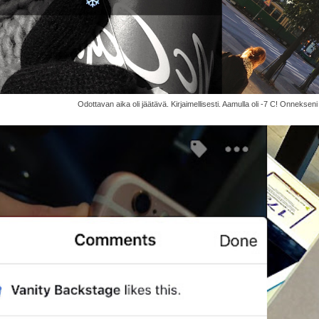
Odottavan aika oli jäätävä. Kirjaimellisesti. Aamulla oli -7 C! Onneksen