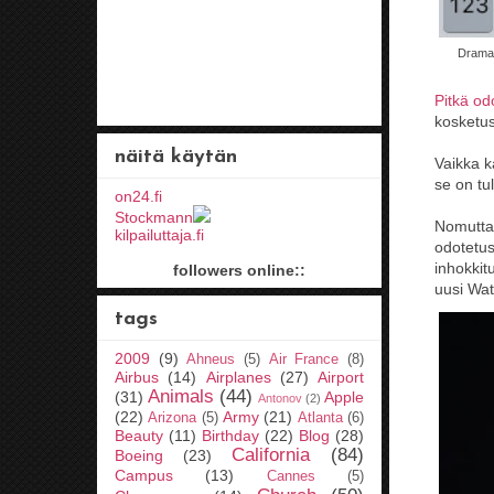
Dramaa
Pitkä od
kosketus
näitä käytän
Vaikka ka
se on tu
on24.fi
Stockmann
Nomutta.
kilpailuttaja.fi
odotetus
inhokkit
followers online::
uusi Wat
tags
2009
(9)
Ahneus
(5)
Air France
(8)
Airbus
(14)
Airplanes
(27)
Airport
Animals
(44)
(31)
Apple
Antonov
(2)
(22)
Army
(21)
Arizona
(5)
Atlanta
(6)
Beauty
(11)
Birthday
(22)
Blog
(28)
California
(84)
Boeing
(23)
Campus
(13)
Cannes
(5)