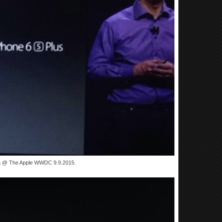
:ää @ The Apple WWDC 9.9.2015.