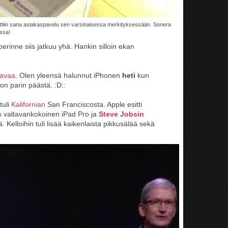
ttiin sana asiakaspavelu sen varsinaisessa merkityksessään. Sonera
ssa!
perinne siis jatkuu yhä. Hankin silloin ekan
ttavaa
. Olen yleensä halunnut iPhonen
heti
kun
kon parin päästä. :D::
tuli
Kalifornian
San Franciscosta. Apple esitti
yös valtavankokoinen iPad Pro ja
Steve Jobsin
 Kelloihin tuli lisää kaikenlaista pikkusälää sekä