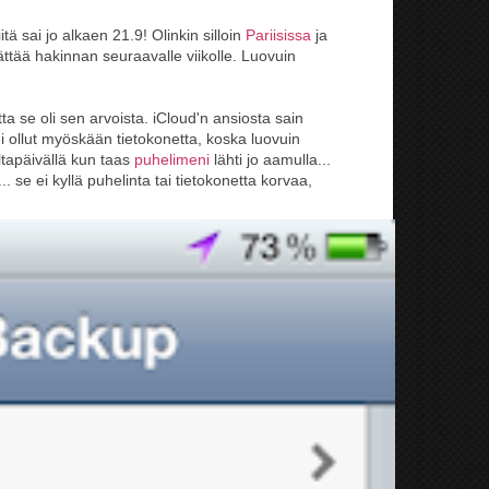
ä sai jo alkaen 21.9! Olinkin silloin
Pariisissa
ja
jättää hakinnan seuraavalle viikolle.
Luovuin
ta se oli sen arvoista. iCloud'n ansiosta sain
 ollut myöskään tietokonetta, koska luovuin
ltapäivällä kun taas
puhelimeni
lähti jo aamulla...
.. se ei kyllä puhelinta tai tietokonetta korvaa,