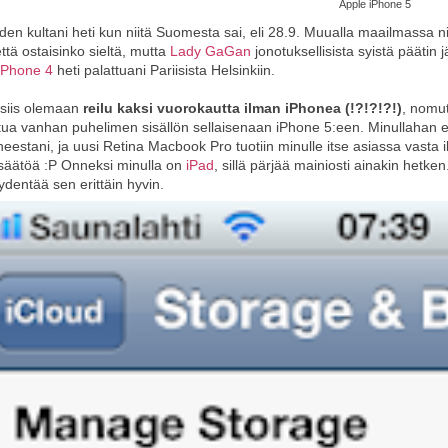
Apple iPhone 5
den kultani heti kun niitä Suomesta sai, eli 28.9. Muualla maailmassa niit
että ostaisinko sieltä, mutta
Lady GaGan
jonotuksellisista syistä päätin 
iPhone 4
heti palattuani Pariisista Helsinkiin.
 siis olemaan
reilu kaksi vuorokautta ilman iPhonea (!?!?!?!)
, nomut
tua vanhan puhelimen sisällön sellaisenaan iPhone 5:een. Minullahan ei
eestani, ja uusi Retina Macbook Pro tuotiin minulle itse asiassa vasta i
säätöä :P Onneksi minulla on
iPad
, sillä pärjää mainiosti ainakin hetken.
ydentää sen erittäin hyvin.