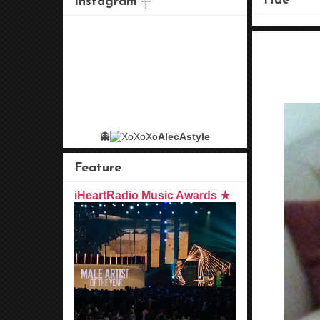
Hae
Instagram ┼
👻
AlecAstyle
Feature
iHeartRadio Music Awards ★