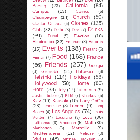
Beauty
(11)
Birthday
(22)
Blog
(28)
California
(84)
Boeing
(23)
Campus
(13)
Cannes
(5)
Church
(50)
Champagne
(14)
Clothes
(125)
Clacton On Sea
(5)
Drinks
Club
(32)
Delta
(8)
Dior
(7)
(69)
Election
(10)
Dubai
(5)
Electronics
(32)
Estonia
Embraer
(3)
Events
(138)
(15)
Festarit
(6)
Food
(168)
France
Finnair
(7)
Friends
(257)
(66)
Georgia
Grenoble
(31)
(3)
Halloween
(8)
Helsinki
(114)
Holidays
(58)
Hollywood
(58)
Home
(86)
Hotel
(38)
Italy
(12)
Juhannus
(9)
Justin Bieber
(7)
KLM
(7)
Kharkov
(5)
Kiev
(10)
Kouvola
(10)
Lady GaGa
(26)
London
(9)
Limousine
(8)
Long
Los Angeles
(74)
Beach
(4)
Louis
Love
(30)
Vuitton
(4)
Lousiana
(3)
Mall
(30)
Lufthansa
(6)
Madonna
(5)
Marseille
(9)
Manhattan
(3)
Mediterranean
(12)
Melrose
(8)
Metro
(48)
Michael Jackson
(5)