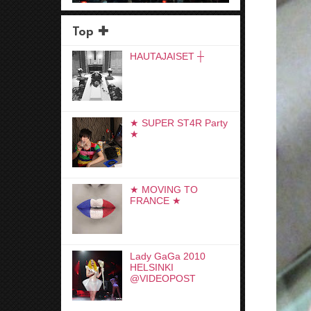
Top ✚
HAUTAJAISET ┼
★ SUPER ST4R Party
★
★ MOVING TO
FRANCE ★
Lady GaGa 2010
HELSINKI
@VIDEOPOST