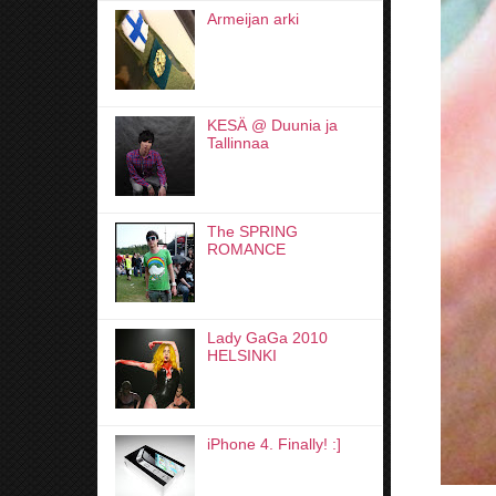
Armeijan arki
KESÄ @ Duunia ja
Tallinnaa
The SPRING
ROMANCE
Lady GaGa 2010
HELSINKI
iPhone 4. Finally! :]