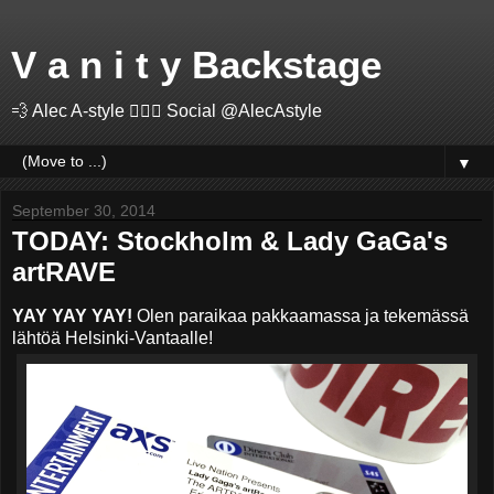
V a n i t y Backstage
💨 Alec A-style 🤽🏻‍♂️ Social @AlecAstyle
▼
September 30, 2014
TODAY: Stockholm & Lady GaGa's
artRAVE
YAY YAY YAY!
Olen paraikaa pakkaamassa ja tekemässä
lähtöä Helsinki-Vantaalle!