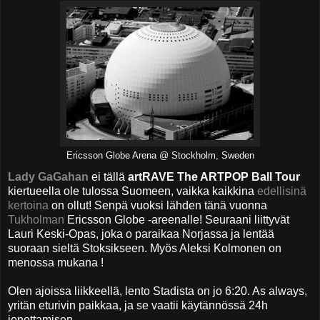
Ericsson Globe Arena @ Stockholm, Sweden
Lady GaGahan
ei tällä
artRAVE The ARTPOP Ball Tour
kiertueella ole tulossa Suomeen, vaikka kaikkina
edellisinä
kertoina
on ollut! Senpä vuoksi lähden tänä vuonna
Tukholman
Ericsson Globe -areenalle! Seuraani liittyvät
Lauri Keski-Opas, joka o paraikaa Norjassa ja lentää
suoraan sieltä Stoksikseen. Myös Aleksi Kolmonen on
menossa mukana !
Olen ajoissa liikkeellä, lento Stadista on jo 6:20. As always,
yritän eturivin paikkaa, ja se vaatii käytännössä 24h
jonottamisen.