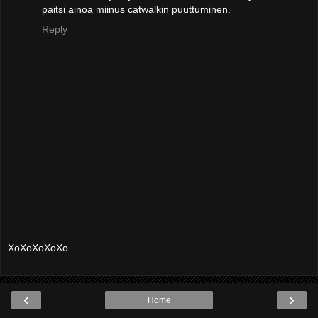
paitsi ainoa miinus catwalkin puuttuminen.
Reply
XoXoXoXoXo
‹
›
Home