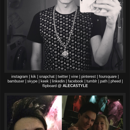
instagram | kik | snapchat | twitter | vine | pinterest | foursquare |
bambuser | skype | keek | linkedin | facebook | tumblr | path | pheed |
flipboard
@ ALECASTYLE