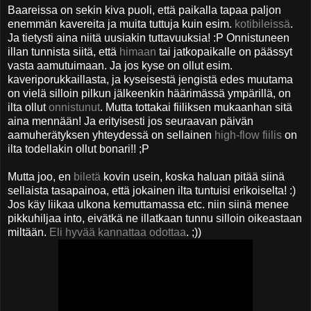
Baareissa on sekin kiva puoli, että paikalla tapaa paljon
enemmän kavereita ja muita tuttuja kuin esim.
kotibileissä
.
Ja tietysti aina niitä uusiakin tuttavuuksia! :P Onnistuneen
illan tunnista siitä, että
himaan
tai jatkopaikalle on päässyt
vasta aamutuimaan. Ja jos kyse on ollut esim.
kaveriporukkaillasta, ja kyseisestä jengistä edes muutama
on vielä silloin pilkun jälkeenkin häärimässä ympärillä, on
ilta ollut
onnistunut
. Mutta tottakai fiiliksen mukaanhan sitä
aina mennään! Ja erityisesti jos seuraavan päivän
aamuherätyksen yhteydessä on sellainen
high-flow fiilis
on
ilta todellakin ollut bonari!! ;P
Mutta joo, en
biletä
kovin usein, koska haluan pitää siinä
sellaista tasapainoa, että jokainen ilta tuntuisi erikoiselta! :)
Jos käy liikaa ulkona kemuttamassa etc. niin siinä menee
pikkuhiljaa into, eivätkä ne illatkaan tunnu silloin oikeastaan
miltään.
Eli hyvää kannattaa odottaa
. ;))