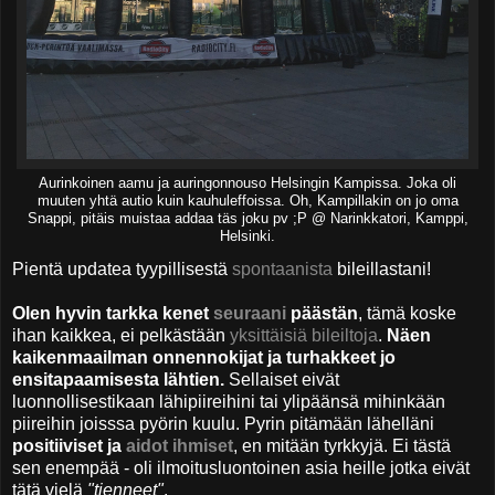
Aurinkoinen aamu ja auringonnouso Helsingin Kampissa. Joka oli
muuten yhtä autio kuin kauhuleffoissa. Oh, Kampillakin on jo oma
Snappi, pitäis muistaa addaa täs joku pv ;P @ Narinkkatori, Kamppi,
Helsinki.
Pientä updatea tyypillisestä
spontaanista
bileillastani!
Olen hyvin tarkka kenet
seuraani
päästän
, tämä koske
ihan kaikkea, ei pelkästään
yksittäisiä bileiltoja
.
Näen
kaikenmaailman onnennokijat ja turhakkeet jo
ensitapaamisesta lähtien.
Sellaiset eivät
luonnollisestikaan lähipiireihini tai ylipäänsä mihinkään
piireihin joisssa pyörin kuulu. Pyrin pitämään lähelläni
positiiviset ja
aidot ihmiset
, en mitään tyrkkyjä. Ei tästä
sen enempää - oli ilmoitusluontoinen asia heille jotka eivät
tätä vielä
"tienneet"
.