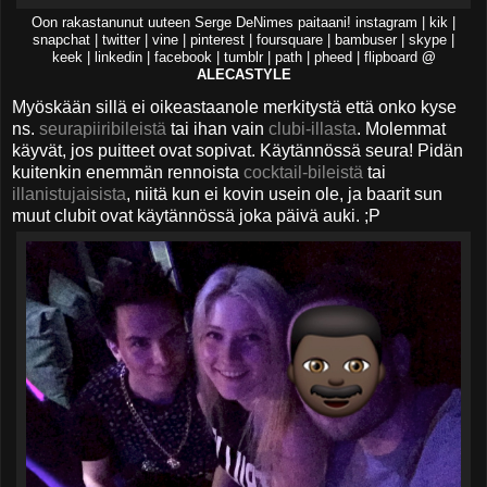
Oon rakastanunut uuteen Serge DeNimes paitaani! instagram | kik |
snapchat | twitter | vine | pinterest | foursquare | bambuser | skype |
keek | linkedin | facebook | tumblr | path | pheed | flipboard
@
ALECASTYLE
Myöskään sillä ei oikeastaanole merkitystä että onko kyse
ns.
seurapiiribileistä
tai ihan vain
clubi-illasta
. Molemmat
käyvät, jos puitteet ovat sopivat. Käytännössä seura! Pidän
kuitenkin enemmän rennoista
cocktail-bileistä
tai
illanistujaisista
, niitä kun ei kovin usein ole, ja baarit sun
muut clubit ovat käytännössä joka päivä auki. ;P