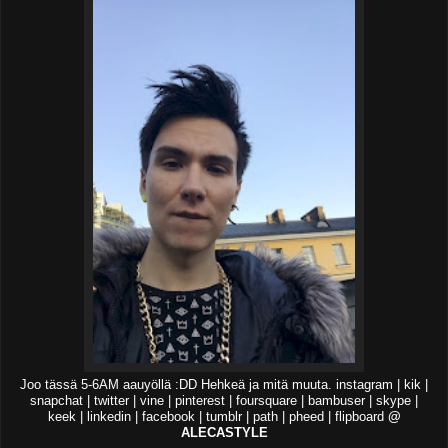
Joo tässä 5-6AM aauyöllä :DD Hehkeä ja mitä muuta. instagram | kik |
snapchat | twitter | vine | pinterest | foursquare | bambuser | skype |
keek | linkedin | facebook | tumblr | path | pheed | flipboard
@
ALECASTYLE