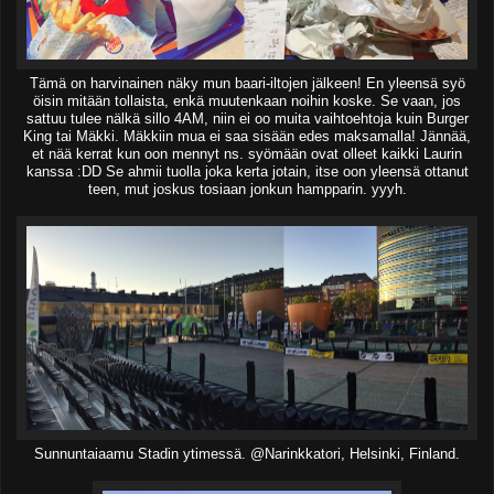
Tämä on harvinainen näky mun baari-iltojen jälkeen! En yleensä syö
öisin mitään tollaista, enkä muutenkaan noihin koske. Se vaan, jos
sattuu tulee nälkä sillo 4AM, niin ei oo muita vaihtoehtoja kuin Burger
King tai Mäkki. Mäkkiin mua ei saa sisään edes maksamalla! Jännää,
et nää kerrat kun oon mennyt ns. syömään ovat olleet kaikki Laurin
kanssa :DD Se ahmii tuolla joka kerta jotain, itse oon yleensä ottanut
teen, mut joskus tosiaan jonkun hampparin. yyyh.
Sunnuntaiaamu Stadin ytimessä. @Narinkkatori, Helsinki, Finland.