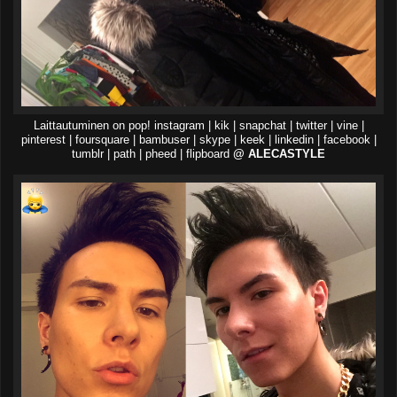
Laittautuminen on pop! instagram | kik | snapchat | twitter | vine |
pinterest | foursquare | bambuser | skype | keek | linkedin | facebook |
tumblr | path | pheed | flipboard
@ ALECASTYLE