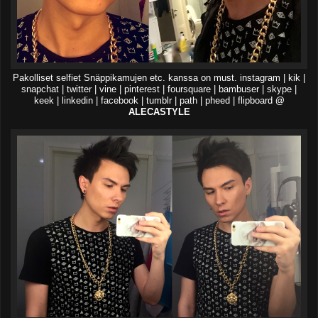
Pakolliset selfiet Snäppikamujen etc. kanssa on must. instagram | kik |
snapchat | twitter | vine | pinterest | foursquare | bambuser | skype |
keek | linkedin | facebook | tumblr | path | pheed | flipboard
@
ALECASTYLE