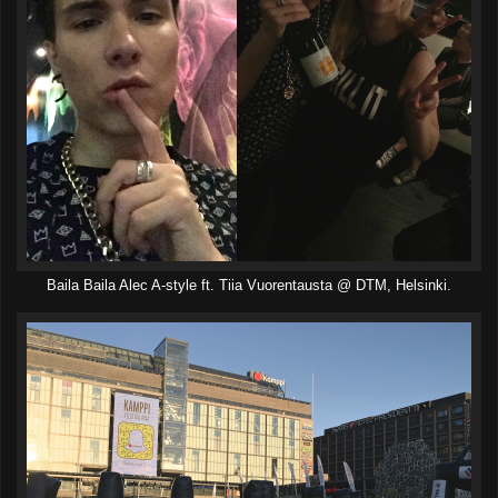
Baila Baila Alec A-style ft. Tiia Vuorentausta @ DTM, Helsinki.