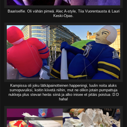
Baariselfie. Oli vähän pimeä. Alec A-style, Tiia Vuorentausta & Lauri
Keski-Opas.
Kampissa oli joku lätkäpainotteinen happeningi, luulin noita aluks
sumopuvuiksi, koitin kiivetä niihin, mut ne olikin jotain pumpattuja
nukkeja plus stevari heräs siinä ja alko inisee et pitäis poistua :D:D
haha!