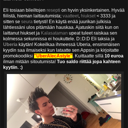
Eli tosiaan bileiltojen
resepti
on hyvin yksinkertainen. Hyvää
fiilistä, hieman laittautumista;
vaatteet
,
hiukset
< 3333 ja
sitten se
seura
tietysti! En käytä enää juurikan julkisia
lähtiessäni ulos pitämään hauskaa. Ajatuskin siitä kun on
laittanut hiukset ja
Kalasataman
upeat tuleet raiskaa sen
kolmessa sekunnissa ei houkuttele. D::D:D Eli taksia ja
Uberia
käytän! Kokeilkaa ihmeessä Uberia, ensimmäisen
kyydin saa ilmaiseksi kun lataatte sen Appsin ja kirjoitatte
promokoodiksi
"UberAlecAstyle"
. Kuittaatte sillä
10 euroa
ilman mitään sitoutumista!
Tuo saldo riittää jopa kahteen
kyytiin. :)