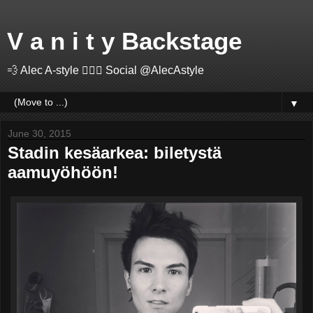
V a n i t y Backstage
💨 Alec A-style 🤽🏻‍♂️ Social @AlecAstyle
▼
June 30, 2015
Stadin kesäarkea: biletystä
aamuyöhöön!