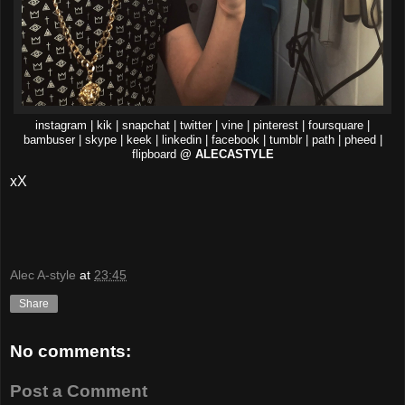
instagram | kik | snapchat | twitter | vine | pinterest | foursquare |
bambuser | skype | keek | linkedin | facebook | tumblr | path | pheed |
flipboard
@ ALECASTYLE
xX
Alec A-style
at
23:45
Share
No comments:
Post a Comment