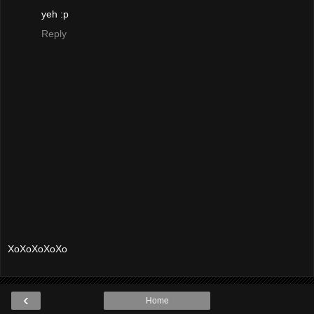
yeh :p
Reply
XoXoXoXoXo
‹
Home