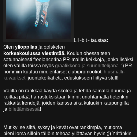
Lil~bit~ taustaa:
ylioppilas
ja opiskelen
Olen
korkeakoulussa viestintää.
Koulun ohessa teen
satunnaisesti freelancerina PR-mallin keikkoja, jonka lisäksi
olen välillä töissä myös
graafikkona ja suunnittelijana
. :) PR-
hommiin kuuluu mm. erilaiset clubipromootiot,
hiusmalli-
kuvaukset
, juontokeikat etc. edustukseen liittyvä stuff!
Välillä on rankkaa käydä skolea ja tehdä samalla duunia ja
koittaa pitää harrastuksistaan kiinni, unohtamatta tietenkin
rakkaita frendejä, joiden kanssa aika kuluukin kaupungilla
ja
bilettämisessä
!
Mut kyl se siitä, syksy ja kevät ovat rankimpia, mut oma
pieni loma silloin tällöin tehoaa yllättävän hyvin ;)) Yritänkin