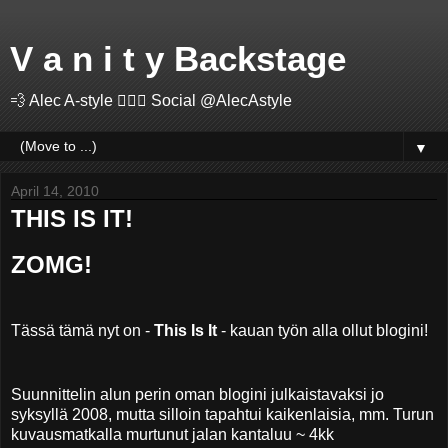
V a n i t y Backstage
💨 Alec A-style 🤽🏻‍♂️ Social @AlecAstyle
▼
April 14, 2010
THIS IS IT!
ZOMG!
Tässä tämä nyt on -
This Is It
- kauan työn alla ollut blogini!
Suunnittelin alun perin oman blogini julkaistavaksi jo
syksyllä 2008, mutta silloin tapahtui kaikenlaisia, mm. Turun
kuvausmatkalla murtunut jalan kantaluu ~ 4kk