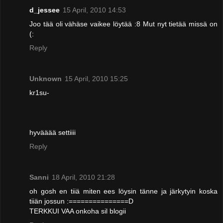
d_jessee
15 April, 2010 14:53
Joo tää oli vähäse vaikee löytää :8 Mut nyt tietää missä on
(:
Reply
Unknown
15 April, 2010 15:25
kr1su-
hyvääää settiiii
Reply
Sanni
18 April, 2010 21:28
oh gosh en tiiä miten ees löysin tänne ja järkytyin koska
tiiän jossun :===============D
TERKKUI VAA onkoha sil blogii