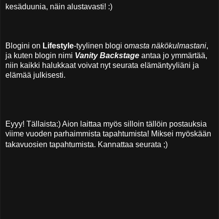
kesäduunia, näin alustavasti! :)
Blogini on
Lifestyle
-tyylinen blogi o
masta näkökulmastani
,
ja kuten blogin nimi
Vanity Backstage
antaa jo ymmärtää,
niin kaikki halukkaat voivat nyt seurata elämäntyyliäni ja
elämää julkisesti.
Eyyy! Tällaista:) Aion laittaa myös silloin tällöin postauksia
viime vuoden parhaimmista tapahtumista! Miksei myöskään
takavuosien tapahtumista. Kannattaa seurata ;)