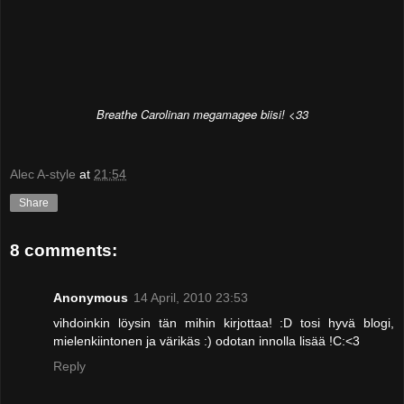
Breathe Carolinan megamagee biisi! <33
Alec A-style
at
21:54
Share
8 comments:
Anonymous
14 April, 2010 23:53
vihdoinkin löysin tän mihin kirjottaa! :D tosi hyvä blogi,
mielenkiintonen ja värikäs :) odotan innolla lisää !C:<3
Reply