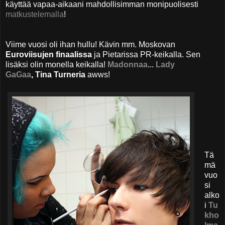
käyttää vapaa-aikaani mahdollisimman monipuolisesti
matkustelemalla
!
Viime vuosi oli ihan hullu! Kävin mm. Moskovan
Euroviisujen finaalissa
ja
Pietarissa PR-keikalla.
Sen
lisäksi olin monella keikalla!
Madonnaa
...
Lady
GaGaa
, Tina Turneria
awws!
Tä
mä
vuo
si
alko
i
Tu
kho