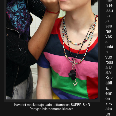
lma
n
re
issu
lla
ja
seu
raa
vak
si
onki
n
vuo
ross
a
U
SA
!
Kev
ääll
ä,
enn
en
kes
Kaverini maskeeraja Jada laittamassa SUPER St4R
Partyjen bileteemameikkausta.
äku
un