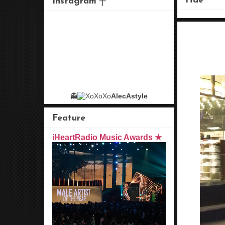
Hae
Instagram ┼
👻
AlecAstyle
Feature
iHeartRadio Music Awards ★