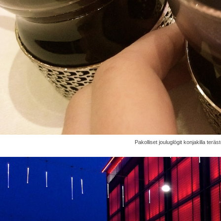
Pakolliset jouluglögit konjakilla teräs