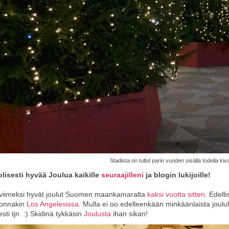
Stadista on tullut parin vuoden sisällä todella k
lisesti hyvää Joulua kaikille
seuraajilleni
ja blogin lukijoille!
 viimeksi hyvät joulut Suomen maankamaralta
kaksi vuotta sitten
. Edell
uonnakin
Los Angelesissa
. Mulla ei oo edelleenkään minkäänlaista joulufi
esti tjn. :) Skidinä tykkäsin
Joulusta
ihan sikan!