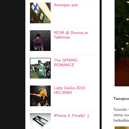
Armeijan arki
KESÄ @ Duunia ja
Tallinnaa
The SPRING
ROMANCE
Lady GaGa 2010
HELSINKI
Tasapuo
Toivotin
viime v
iPhone 4. Finally! :]
hetkellis