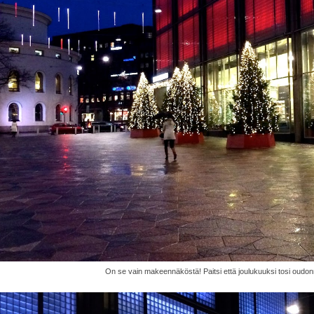
On se vain makeennäköstä! Paitsi että joulukuuksi tosi oudon