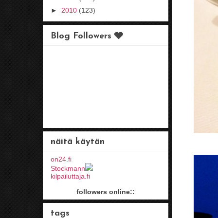
►
2010
(123)
Blog Followers 🩶
näitä käytän
on24.fi
Stockmann
kilpailuttaja.fi
followers online::
tags