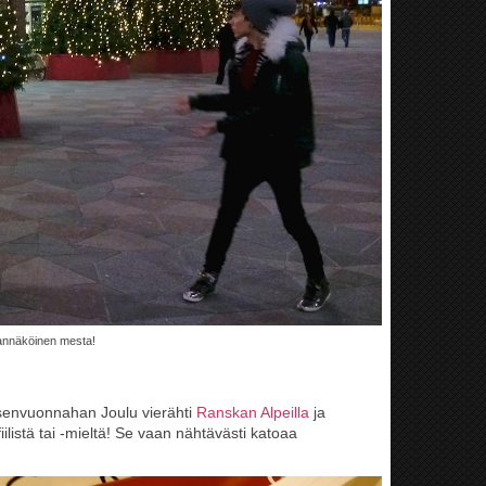
ivannäköinen mesta!
isenvuonnahan Joulu vierähti
Ranskan Alpeilla
ja
ilistä tai -mieltä! Se vaan nähtävästi katoaa