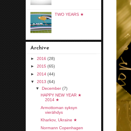
TWO YEARS ★
Archive
►
2016
(28)
►
2015
(65)
►
2014
(44)
▼
2013
(64)
▼
December
(7)
HAPPY NEW YEAR ★
2014 ★
Armottoman syksyn
vierähdys
Kharkov, Ukraine ★
Normann Copenhagen