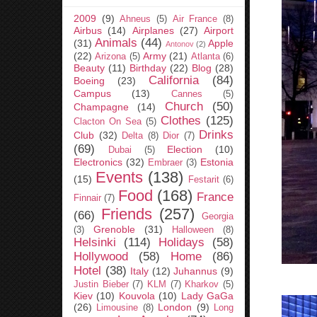
2009
(9)
Ahneus
(5)
Air France
(8)
Airbus
(14)
Airplanes
(27)
Airport
Animals
(44)
(31)
Apple
Antonov
(2)
(22)
Army
(21)
Arizona
(5)
Atlanta
(6)
Beauty
(11)
Birthday
(22)
Blog
(28)
California
(84)
Boeing
(23)
Campus
(13)
Cannes
(5)
Church
(50)
Champagne
(14)
Clothes
(125)
Clacton On Sea
(5)
Drinks
Club
(32)
Delta
(8)
Dior
(7)
(69)
Election
(10)
Dubai
(5)
Electronics
(32)
Estonia
Embraer
(3)
Events
(138)
(15)
Festarit
(6)
Food
(168)
France
Finnair
(7)
Friends
(257)
(66)
Georgia
Grenoble
(31)
(3)
Halloween
(8)
Helsinki
(114)
Holidays
(58)
Hollywood
(58)
Home
(86)
Hotel
(38)
Italy
(12)
Juhannus
(9)
Justin Bieber
(7)
KLM
(7)
Kharkov
(5)
Kiev
(10)
Kouvola
(10)
Lady GaGa
(26)
London
(9)
Limousine
(8)
Long