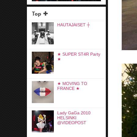
Top ✚
HAUTAJAISET ┼
★ SUPER ST4R Party
★
★ MOVING TO
FRANCE ★
Lady GaGa 2010
HELSINKI
@VIDEOPOST