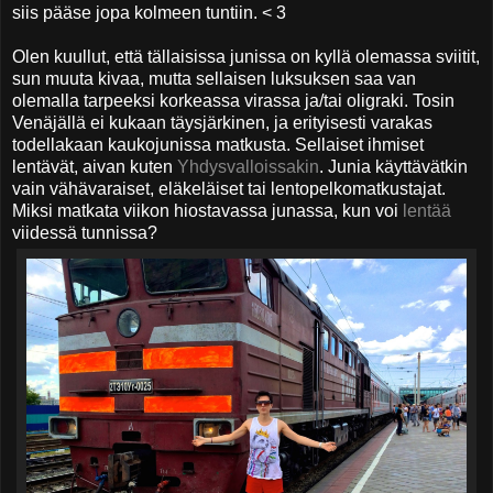
siis pääse jopa kolmeen tuntiin. < 3
Olen kuullut, että tällaisissa junissa on kyllä olemassa sviitit,
sun muuta kivaa, mutta sellaisen luksuksen saa van
olemalla tarpeeksi korkeassa virassa ja/tai oligraki. Tosin
Venäjällä ei kukaan täysjärkinen, ja erityisesti varakas
todellakaan kaukojunissa matkusta. Sellaiset ihmiset
lentävät, aivan kuten
Yhdysvalloissakin
. Junia käyttävätkin
vain vähävaraiset, eläkeläiset tai lentopelkomatkustajat.
Miksi matkata viikon hiostavassa junassa, kun voi
lentää
viidessä tunnissa?