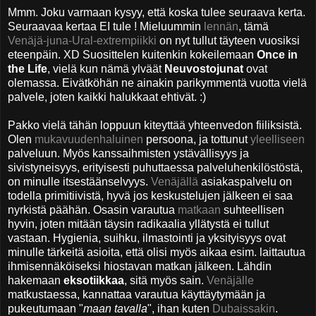
Mmm. Joku varmaan kysyy, että koska tulee seuraava kerta.
Seuraavaa kertaa EI tule ! Mieluummin
lennän
, tämä
Venäjä-juna-Ural-extrempiikki
on nyt tullut täyteen vuosiksi
eteenpäin. XD Suosittelen kuitenkin kokeilemaan
Once in
the Life
, vielä kun nämä ylväät
Neuvostojunat
ovat
olemassa. Eivätköhän ne ainakin parikymmentä vuotta vielä
palvele, joten kaikki halukkaat ehtivät. :)
Pakko vielä tähän loppuun kiteyttää yhteenvedon fiiliksistä.
Olen
mukavuudenhaluinen
persoona, ja tottunut
yleelliseen
palveluun. Myös kanssaihmisten ystävällisyys ja
sivistyneisyys, erityisesti puhuttaessa palveluhenkilöstöstä,
on minulle itsestäänselvyys.
Venäjällä
asiakaspalvelu on
todella primitiivistä, hyvä jos keskustelujen jälkeen ei saa
nyrkistä päähän. Osasin varautua
matkaan
suhteellisen
hyvin, joten mitään täysin radikaalia yllätystä ei tullut
vastaan. Hygienia, suihku, ilmastointi ja yksityisyys ovat
minulle tärkeitä asioita, että olisi myös aikaa esim. laittautua
ihmisennäköiseksi hiostavan matkan jälkeen.
Lähdin
hakemaan
eksotiikkaa
, sitä myös sain.
Venäjälle
matkustaessa, kannattaa varautua käyttäytymään ja
pukeutumaan "
maan tavalla
", ihan kuten
Dubaissakin
.