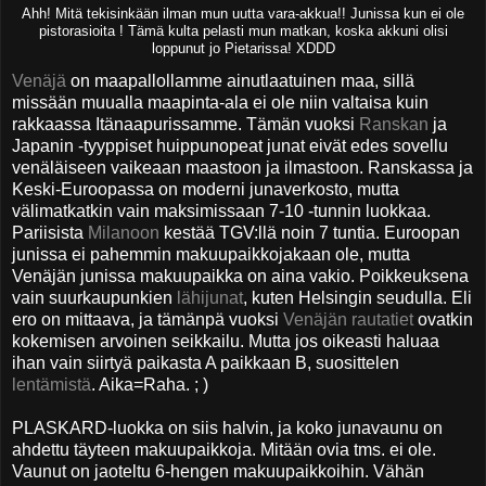
Ahh! Mitä tekisinkään ilman mun uutta vara-akkua!! Junissa kun ei ole
pistorasioita ! Tämä kulta pelasti mun matkan, koska akkuni olisi
loppunut jo Pietarissa! XDDD
Venäjä
on maapallollamme ainutlaatuinen maa, sillä
missään muualla maapinta-ala ei ole niin valtaisa kuin
rakkaassa Itänaapurissamme. Tämän vuoksi
Ranskan
ja
Japanin -tyyppiset huippunopeat junat eivät edes sovellu
venäläiseen vaikeaan maastoon ja ilmastoon. Ranskassa ja
Keski-Euroopassa on moderni junaverkosto, mutta
välimatkatkin vain maksimissaan 7-10 -tunnin luokkaa.
Pariisista
Milanoon
kestää
TGV:llä
noin 7 tuntia. Euroopan
junissa ei pahemmin makuupaikkojakaan ole, mutta
Venäjän junissa makuupaikka on aina vakio. Poikkeuksena
vain suurkaupunkien
lähijunat
, kuten Helsingin seudulla. Eli
ero on mittaava, ja tämänpä vuoksi
Venäjän rautatiet
ovatkin
kokemisen arvoinen seikkailu. Mutta jos oikeasti haluaa
ihan vain siirtyä paikasta A paikkaan B, suosittelen
lentämistä
. Aika=Raha. ; )
PLASKARD-luokka on siis halvin, ja koko junavaunu on
ahdettu täyteen makuupaikkoja. Mitään ovia tms. ei ole.
Vaunut on jaoteltu 6-hengen makuupaikkoihin. Vähän