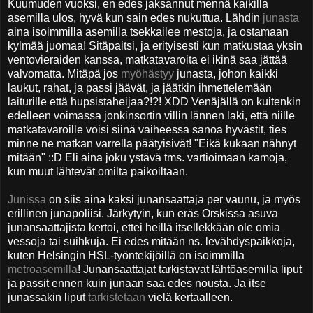
Kuumuden vuoksi, en edes jaksannut mennä kaikilla
asemilla ulos, hyvä kun sain edes nukuttua. Lähdin
junasta
aina isoimmilla asemilla tsekkailee mestoja, ja ostamaan
kylmää juomaa! Sitäpaitsi, ja erityisesti kun matkustaa yksin
ventovieraiden kanssa, matkatavaroita ei ikinä saa jättää
valvomatta. Mitäpä jos
myöhästyy
junasta, johon kaikki
laukut, rahat, ja passi jäävät, ja jäätkin ihmettelemään
laiturille että hupsistaheijaa?!?! XDD Venäjällä on kuitenkin
edelleen voimassa jonkinsortin villin lännen laki, että niille
matkatavaroille voisi siinä vaiheessa sanoa hyvästit, ties
minne ne matkan varrella päätyisivät! "Eikä kukaan nähnyt
mitään" ::D Eli aina joku ystävä tms. vartioimaan kamoja,
kun muut lähtevät omilta paikoiltaan.
Junissa
on siis aina kaksi junansaattaja per vaunu, ja myös
erillinen junapoliisi. Järkytyin, kun eräs Orskissa asuva
junansaattajista kertoi, ettei heillä itsellekkään ole omia
vessoja tai suihkuja. Ei edes mitään ns. levähdyspaikkoja,
kuten Helsingin HSL-työntekijöillä on isoimmilla
metroasemilla
! Junansaattajat tarkistavat lähtöasemilla liput
ja passit ennen kuin junaan saa edes nousta. Ja itse
junassakin liput
tarkistetaan
vielä kertaalleen.