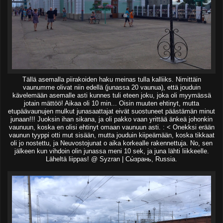
Tällä asemalla piirakoiden haku meinas tulla kalliiks. Nimittäin
vaunumme olivat niin edellä (junassa 20 vaunua), että jouduin
kävelemään asemalle asti kunnes tuli eteen joku, joka oli myymässä
jotain mättöö! Aikaa oli 10 min... Oisin muuten ehtinyt, mutta
etupäävaunujen mulkut junasaattajat eivät suostuneet päästämän minut
junaan!!! Juoksin ihan sikana, ja oli pakko vaan yrittää änkeä johonkin
vaunuun, koska en olisi ehtinyt omaan vaunuun asti. : < Onekksi erään
vaunun tyyppi otti mut sisään, mutta jouduin kiipeämään, koska tikkaat
oli jo nostettu, ja Neuvostojunat o aika korkealle rakennettuja. No, sen
jälkeen kun vihdoin olin junassa meni 10 sek, ja juna lähti liikkeelle.
Läheltä liippas! @ Syzran | Сы́зрань, Russia.