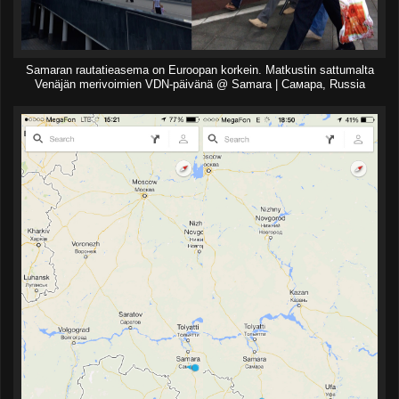
Samaran rautatieasema on Euroopan korkein. Matkustin sattumalta
Venäjän merivoimien VDN-päivänä @ Samara | Самара, Russia