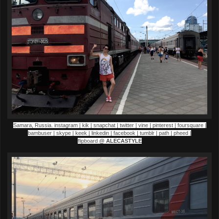
Samara, Russia. instagram | kik | snapchat | twitter | vine | pinterest | foursquare |
bambuser | skype | keek | linkedin | facebook | tumblr | path | pheed |
flipboard
@
ALECASTYLE