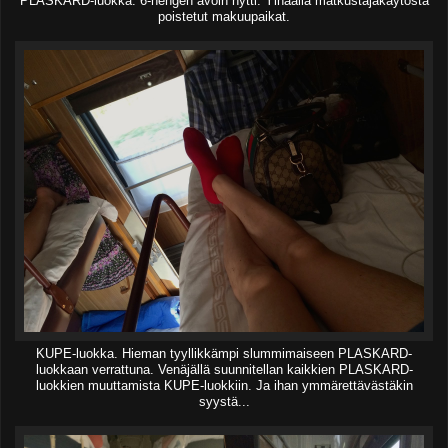
PLASKARD-luokka. 6-hengen avoin hytti. Ylhäällä matkustajakäytöstä
poistetut makuupaikat.
KUPE-luokka. Hieman tyyllikkämpi slummimaiseen PLASKARD-
luokkaan verrattuna. Venäjällä suunnitellan kaikkien PLASKARD-
luokkien muuttamista KUPE-luokkiin. Ja ihan ymmärettävästäkin
syystä...