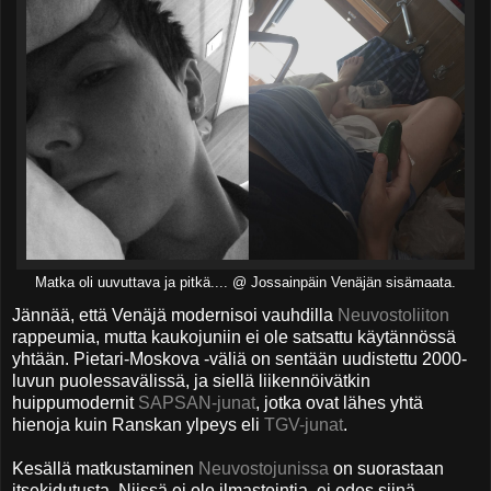
Matka oli uuvuttava ja pitkä.... @ Jossainpäin Venäjän sisämaata.
Jännää, että Venäjä modernisoi vauhdilla
Neuvostoliiton
rappeumia, mutta kaukojuniin ei ole satsattu käytännössä
yhtään. Pietari-Moskova -väliä on sentään uudistettu 2000-
luvun puolessavälissä, ja siellä liikennöivätkin
huippumodernit
SAPSAN-junat
, jotka ovat lähes yhtä
hienoja kuin Ranskan ylpeys eli
TGV-junat
.
Kesällä matkustaminen
Neuvostojunissa
on suorastaan
itsekidutusta. Niissä ei ole ilmastointia, ei edes siinä