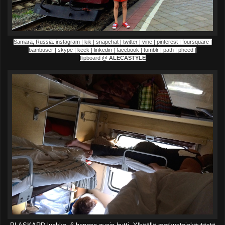
Samara, Russia. instagram | kik | snapchat | twitter | vine | pinterest | foursquare |
bambuser | skype | keek | linkedin | facebook | tumblr | path | pheed |
flipboard
@
ALECASTYLE