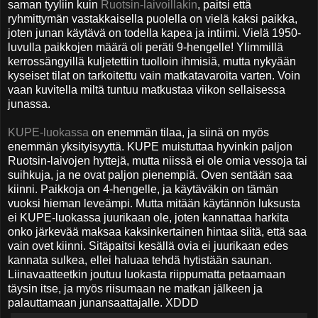
saman tyyliin kuin
Ruotsin-laivoillakin
, paitsi että
ryhmittymän vastakkaisella puolella on vielä kaksi paikka,
joten junan käytävä on todella kapea ja intiimi. Vielä 1950-
luvulla paikkojen määrä oli peräti 9-hengelle! Ylimmillä
kerrossängyillä kuljetettiin tuolloin ihmisiä, mutta nykyään
kyseiset tilat on tarkoitettu vain matkatavaroita varten. Voin
vaan kuvitella miltä tuntuu matkustaa viikon
sellaisessa
junassa
.
KUPE-luokassa
on enemmän tilaa, ja siinä on myös
enemmän yksityisyyttä. KUPE muistuttaa hyvinkin paljon
Ruotsin-laivojen hyttejä, mutta niissä ei ole omia vessoja tai
suihkuja, ja ne ovat paljon pienempiä. Oven sentään saa
kiinni. Paikkoja on 4-hengelle, ja käytäväkin on tämän
vuoksi hieman leveämpi. Mutta mitään käytännön luksusta
ei KUPE-luokassa juurikaan ole, joten kannattaa harkita
onko järkevää maksaa kaksinkertainen hintaa siitä, että saa
vain ovet kiinni. Sitäpaitsi kesällä ovia ei juurikaan edes
kannata sulkea, ellei haluaa tehdä hytistään saunan.
Liinavaatteetkin joutuu luokasta riippumatta petaamaan
täysin itse, ja myös riisumaan ne matkan jälkeen ja
palauttamaan junansaattajalle. XDDD