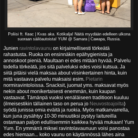
Poliisi ft. Квас | Kvas aka. Kotikalja! Näitä myydään edelleen ulkona
suoraan säilöautoista! YUM @ Samara | Самара, Russia.
Junien
ravintolavaunu
on kirjaimellisesti törkeätä
rahastusta. Ruoka on ensinnäkin epähygienista ja
annoskoot pieniä. Maultaan ei edes mitään hyvää. Palvelu
todella törkeätä, jos sitä palveluksi edes voisi kutsua. Ja
siitä pitäisi vielä maksaa about viisinkertainen hinta, kuin
mitä vastaava palvelu maksaisi esim.
Pietarin
normiravintoloissa. Snacksit, juomat yms. maksavat myös
nekin about monikertaisesti enemmän, kuin kaupan
vastaavat. Tämänpä vuoksi venäläiseen traditioon kuuluu
(ilmeisestikin tällainen taso on perua jo
Neuvostoajoilta
)
syödä junissa omia eväitä ja ruokia. Myös matkanvarrella,
kun juna pysähtyy 10-30 minuutiksi pystyy laitureilla
ostamaan paljon edullisemmin kaikkea hyvää mukaan! Yum
Yum. En ymmärrä miksei ravintolavaunuun voisi panostaa
edes hiemaan... koko vaunu on käytännössä lähes aina