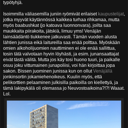
typötyhjä.
Isoimmilla väliasemilla juniin ryömivät erilaiset
kaupustelijat
,
jotka myyvät käytännössä kaikkea turhaa rihkamaa, mutta
myös baabushkat (jo katoava luonnonvara), joilta saa
maukkaita piirakoita, jätskiä, limuu yms! Venäjän
lainsäädäntö tiukkenee jatkuvasti. Tämän vuoden alusta
lähtien junissa eikä laitureilla saa enää polttaa. Myöskään
omien alkoholijuomien nauttiminen ei ole enää sallittua,
tosin tätä valvotaan hyvin löyhästi, ja esim. junansaattajat
eivät tästä välitä. Mutta jos käy tosi huono tuuri, ja paikalle
osuu joku vittumainen junapoliisi, voi hän kirjoittaa jopa
sakon. Bissen juominen junissa kun on ollut
Venäjällä
jonkinsortin jokamiehenoikeus. Kuulin myös, että
pelikorttien pelaaminen julkisilla paikoilla on kiellettyä, ja
tämä lakipykälä oli olemassa jo Neuvostoaikoina?!?! Waaat.
Lol.