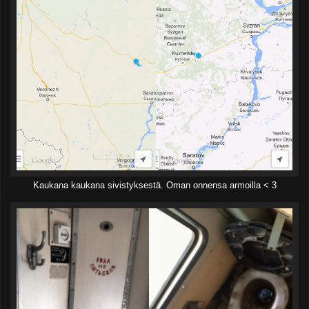
Kaukana kaukana sivistyksestä. Oman onnensa armoilla < 3