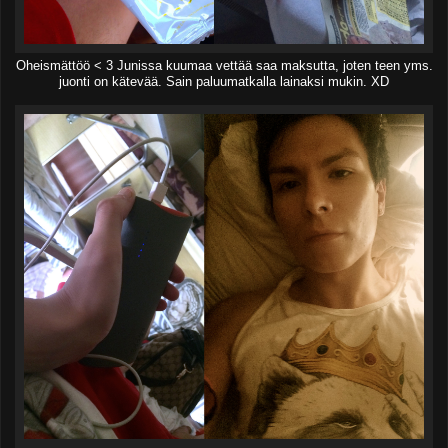
Oheismättöö < 3 Junissa kuumaa vettää saa maksutta, joten teen yms.
juonti on kätevää. Sain paluumatkalla lainaksi mukin. XD