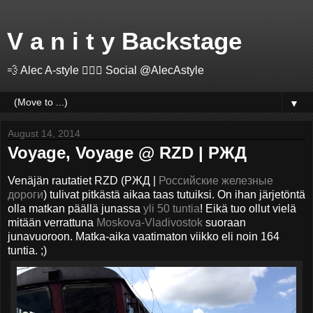
V a n i t y Backstage
💨 Alec A-style 🤽🏻‍♂️ Social @AlecAstyle
▼
August 14, 2014
Voyage, Voyage @ RZD | РЖД
Venäjän rautatiet RZD (РЖД |
Российские железные
дороги
)
tulivat pitkästä aikaa taas tutuiksi. On ihan järjetöntä
olla matkan päällä junassa
yli 50 tuntia
! Eikä tuo ollut vielä
mitään verrattuna
Moskova-Vladivostok
suoraan
junavuoroon. M
atka-aika vaatimaton viikko eli noin 164
tuntia. ;)