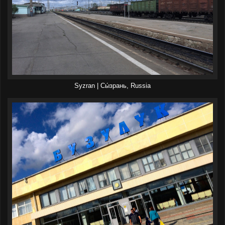
Syzran | Сы́зрань, Russia