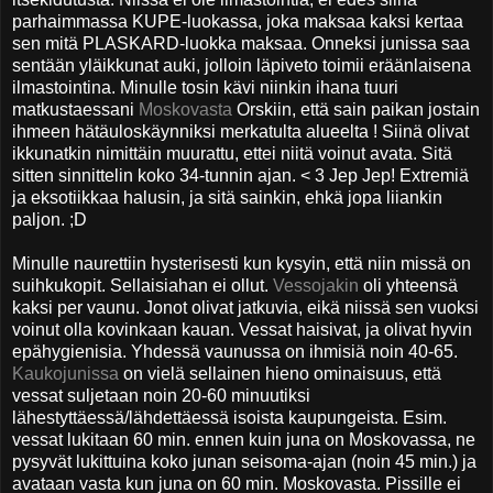
parhaimmassa KUPE-luokassa, joka maksaa kaksi kertaa
sen mitä PLASKARD-luokka maksaa. Onneksi junissa saa
sentään yläikkunat auki, jolloin läpiveto toimii eräänlaisena
ilmastointina. Minulle tosin kävi niinkin ihana tuuri
matkustaessani
Moskovasta
Orskiin, että sain paikan jostain
ihmeen hätäuloskäynniksi merkatulta alueelta ! Siinä olivat
ikkunatkin nimittäin muurattu, ettei niitä voinut avata. Sitä
sitten sinnittelin koko 34-tunnin ajan. < 3 Jep Jep! Extremiä
ja eksotiikkaa halusin, ja sitä sainkin, ehkä jopa liiankin
paljon. ;D
Minulle naurettiin hysterisesti kun kysyin, että niin missä on
suihkukopit. Sellaisiahan ei ollut.
Vessojakin
oli yhteensä
kaksi per vaunu. Jonot olivat jatkuvia, eikä niissä sen vuoksi
voinut olla kovinkaan kauan. Vessat haisivat, ja olivat hyvin
epähygienisia. Yhdessä vaunussa on ihmisiä noin 40-65.
Kaukojunissa
on vielä sellainen hieno ominaisuus, että
vessat suljetaan noin 20-60 minuutiksi
lähestyttäessä/lähdettäessä isoista kaupungeista. Esim.
vessat lukitaan 60 min. ennen kuin juna on Moskovassa, ne
pysyvät lukittuina koko junan seisoma-ajan (noin 45 min.) ja
avataan vasta kun juna on 60 min. Moskovasta. Pissille ei