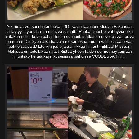
Arkiruoka vs. sunnuntai-ruoka :'DD. Kävin taannoin Kluuvin Fazerissa,
ja täytyy myöntää että oli hyvä salaatti. Raaka-aineet olivat hyviä eikä
hintakaan ollut kovin paha! Tossa sunnuntaisafkassa o Kotipizzan pizza
nam nam < 3 Syön aika harvoin roskaruokaa, mutta välil pizzaa o vaa
pakko saada :D Etenkin jos eijaksa liikkuu himast mihkää! Missään
Mäkissä en todellakaan käy! Riittää yhden käden sormet näyttämään
montako kertaa käyn kyseisissä paikoissa VUODESSA ! nih.