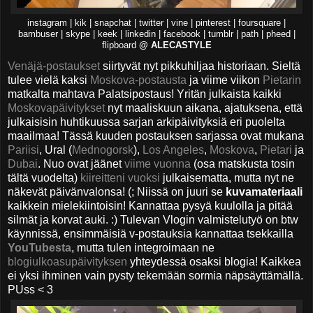
instagram | kik | snapchat | twitter | vine | pinterest | foursquare |
bambuser | skype | keek | linkedin | facebook | tumblr | path | pheed |
flipboard
@ ALECASTYLE
Venäjä-postaukset
siirtyvät nyt pikkuhiljaa historiaan. Sieltä
tulee vielä kaksi
Moskova-postausta
ja viime viikon
Pietarin
matkalta mahtava Palatsipostaus! Yritän julkaista kaikki
Moskovapäivitykset
nyt maaliskuun aikana, ajatuksena, että
julkaisisin huhtikuussa sarjan arkipäivityksiä eri puolelta
maailmaa! Tässä kuuden postauksen sarjassa ovat mukana
Pariisi
, Ural (
Mednogorsk
),
Los Angeles
,
Moskova
,
Pietari
ja
Dubai
. Nuo ovat jäänet
viime vuonna
(osa matskusta tosin
tältä vuodelta)
kiireitteni vuoksi
julkaisematta, mutta nyt ne
näkevät päivänvalonsa! (; Niissä on juuri se
kuvamateriaali
kaikkein mielekiintoisin! Kannattaa pysyä kuulolla ja pitää
silmät ja korvat auki. :) Tulevan Vlogin valmistelutyö on btw
käynnissä, ensimmäisiä v-postauksia kannattaa tsekkailla
YouTubesta
, mutta tulen integroimaan ne
blogiulkoasupäivityksen
yhteydessä osaksi blogia! Kaikkea
ei yksi ihminen vain pysty tekemään sormia näpsäyttämällä.
PUss < 3