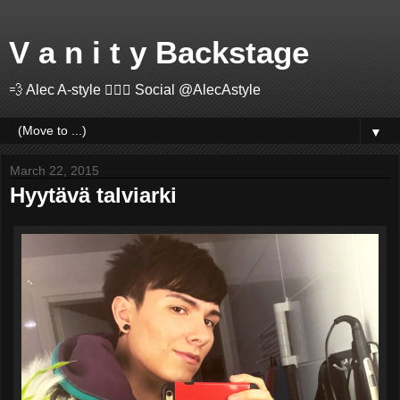
V a n i t y Backstage
💨 Alec A-style 🤽🏻‍♂️ Social @AlecAstyle
▼
March 22, 2015
Hyytävä talviarki