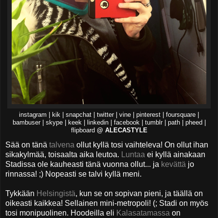
instagram | kik | snapchat | twitter | vine | pinterest | foursquare |
bambuser | skype | keek | linkedin | facebook | tumblr | path | pheed |
flipboard
@ ALECASTYLE
Sää on tänä
talvena
ollut kyllä tosi vaihteleva! On ollut ihan
sikakylmää, toisaalta aika leutoa.
Luntaa
ei kyllä ainakaan
Stadissa ole kauheasti tänä vuonna ollut... ja
kevättä
jo
rinnassa! ;) Nopeasti se talvi kyllä meni.
Tykkään
Helsingistä
, kun se on sopivan pieni, ja täällä on
oikeasti kaikkea! Sellainen mini-metropoli! (; Stadi on myös
tosi monipuolinen. Hoodeilla eli
Kalasatamassa
on