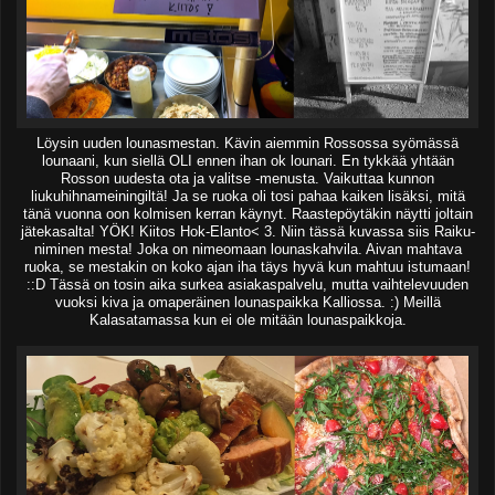
Löysin uuden lounasmestan. Kävin aiemmin Rossossa syömässä
lounaani, kun siellä OLI ennen ihan ok lounari. En tykkää yhtään
Rosson uudesta ota ja valitse -menusta. Vaikuttaa kunnon
liukuhihnameiningiltä! Ja se ruoka oli tosi pahaa kaiken lisäksi, mitä
tänä vuonna oon kolmisen kerran käynyt. Raastepöytäkin näytti joltain
jätekasalta! YÖK! Kiitos Hok-Elanto< 3. Niin tässä kuvassa siis Raiku-
niminen mesta! Joka on nimeomaan lounaskahvila. Aivan mahtava
ruoka, se mestakin on koko ajan iha täys hyvä kun mahtuu istumaan!
::D Tässä on tosin aika surkea asiakaspalvelu, mutta vaihtelevuuden
vuoksi kiva ja omaperäinen lounaspaikka Kalliossa. :) Meillä
Kalasatamassa kun ei ole mitään lounaspaikkoja.