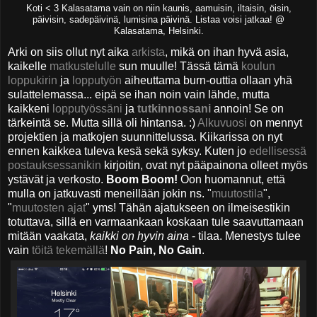
Koti < 3 Kalasatama vain on niin kaunis, aamuisin, iltaisin, öisin,
päivisin, sadepäivinä, lumisina päivinä. Listaa voisi jatkaa! @
Kalasatama, Helsinki.
Arki on siis ollut nyt aika
arkista
, mikä on ihan hyvä asia,
kaikelle
matkustelulle
sun muulle! Tässä tämä
koulun
loppukirin
ja
lopputyön
aiheuttama burn-outtia ollaan yhä
sulattelemassa... eipä se ihan noin vain lähde, mutta
kaikkeni
lopputyössäni
ja
tutkinnossani
annoin! Se on
tärkeintä se. Mutta sillä oli hintansa. :)
Alkuvuosi
on mennyt
projektien ja matkojen suunnittelussa. Kiikarissa on nyt
ennen kaikkea tuleva kesä sekä syksy. Kuten jo
edellisessä
postauksessanikin
kirjoitin, ovat nyt pääpainona olleet myös
ystävät ja verkosto.
Boom Boom!
Oon huomannut, että
mulla on jatkuvasti meneillään jokin ns. "
muutostila
",
"
muutosten ajat
" yms! Tähän ajatukseen on ilmeisestikin
totuttava, sillä en varmaankaan koskaan tule saavuttamaan
mitään vaakata,
kaikki on hyvin aina
- tilaa. Menestys tulee
vain
töitä tekemällä
!
No Pain, No Gain
.