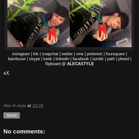
instagram | kik | snapchat | twitter | vine | pinterest | foursquare |
bambuser | skype | keek | linkedin | facebook | tumblr | path | pheed |
flipboard
@ ALECASTYLE
xX
Alec A-style
at
10:28
Share
No comments: