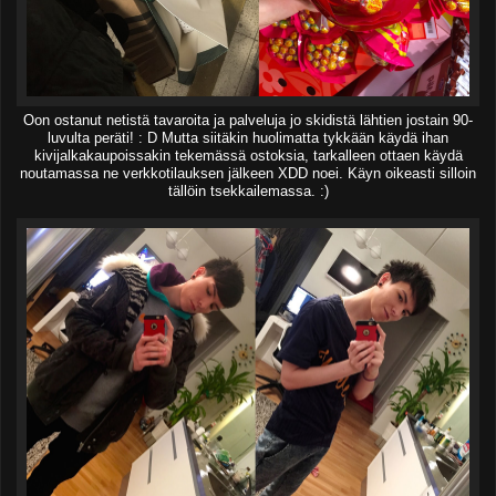
Oon ostanut netistä tavaroita ja palveluja jo skidistä lähtien jostain 90-
luvulta peräti! : D Mutta siitäkin huolimatta tykkään käydä ihan
kivijalkakaupoissakin tekemässä ostoksia, tarkalleen ottaen käydä
noutamassa ne verkkotilauksen jälkeen XDD noei. Käyn oikeasti silloin
tällöin tsekkailemassa. :)