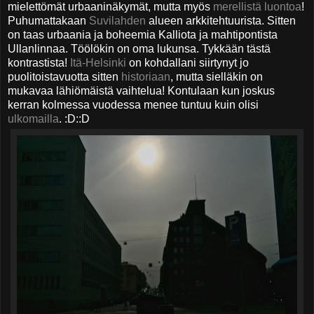
mielettömät urbaaninäkymät, mutta myös
merellistä luontoa
!
Puhumattakaan
Suvilahden
alueen arkkitehtuurista. Sitten
on taas urbaania ja boheemia Kalliota ja mahtipontista
Ullanlinnaa. Töölökin on oma lukunsa. Tykkään tästä
kontrastista!
Itä-Helsinki
on kohdallani siirtynyt jo
puolitoistavuotta sitten
historiaan
, mutta sielläkin on
mukavaa lähiömäistä vaihtelua! Kontulaan kun joskus
kerran kolmessa vuodessa menee tuntuu kuin olisi
ulkomailla
. :D::D