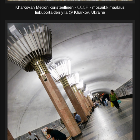
Kharkovan Metron koristeellinen -
CCCP
- mosaiikkimaalaus
liukuportaiden yllä @ Kharkov, Ukraine