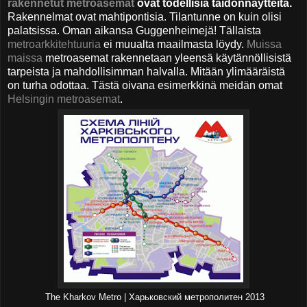
rakennetut metroasemat
ovat todellisia taidonnäytteitä.
Rakennelmat ovat mahtipontisia. Tilantunne on kuin olisi
palatsissa. Oman aikansa Guggenheimejä! Tällaista
metroarkkitehtuuria
ei muualta maailmasta löydy.
Muissa
maissa
metroasemat rakennetaan yleensä käytännöllisistä
tarpeista ja mahdollisimman halvalla. Mitään ylimääräistä
on turha odottaa. Tästä oivana esimerkkinä meidän omat
Helsingin metroasemat
.
The Kharkov Metro | Харьковский метрополитен 2013