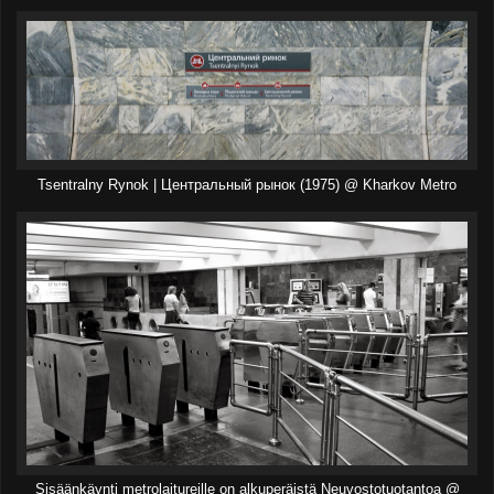
Tsentralny Rynok | Центральный рынок (1975) @ Kharkov Metro
Sisäänkäynti metrolaitureille on alkuperäistä Neuvostotuotantoa @