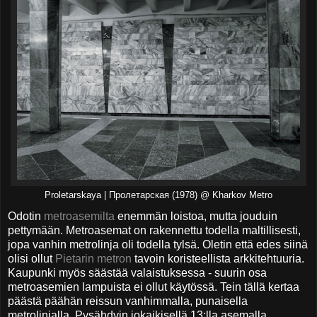
Proletarskaya | Пролетарская (1978) @ Kharkov Metro
Odotin
metroasemilta
enemmän loistoa, mutta jouduin
pettymään. Metroasemat on rakennettu todella maltillisesti,
jopa vanhin metrolinja oli todella tylsä. Oletin että edes siinä
olisi ollut
Pietarin metron
tavoin koristeellista arkkitehtuuria.
Kaupunki myös säästää valaistuksessa - suurin osa
metroasemien lampuista ei ollut käytössä. Tein tällä kertaa
päästä päähän reissun vanhimmalla, punaisella
metrolinjalla. Pysähdyin jokaikisellä 13:lla asemalla.