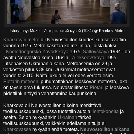
Istorychnyi Muzei | Исторический музей (1984) @ Kharkov Metro
Kharkovan metro
oli Neuvostoliiton kuudes kun se avattiin
vuonna 1975. Metro käsittää kolme linjaa, joista kaksi
-
Kholodnogorsko-Zavodskaya
1975,
Saltovskaya
1984 - on
avattu Neuvostoaikoina. Uusin -
Alekseevskaya
1995
- itsenäisen Ukrainan aikana. Metroasemia on 29 ja
verkoston pituus 39 km. Uusimmat metroasemat ovat
vuodelta 2010. Näitä lukuja ei voi edes verrata esim.
Pietarin metroon
, puhumattakaan Moskovan metrosta, joka
on täysin oma lukunsa. Neuvostoliitossa
Pietari
ja Moskova
pidettiinkin täysin verrattomina kaupunkeina.
Kharkova oli
Neuvostoliiton aikoina merkittävä
teollisuuskaupunki, jossa tuotettiin autoja,
lentokoneita
ja
aseita. Se on nykyäänkin
Ukrainan
tärkeä
teollisuuskaupunki, vaikkakin edellämainittuja ei
Kharkovassa
nykyään enää tuoteta.
Neuvostoliiton aikana