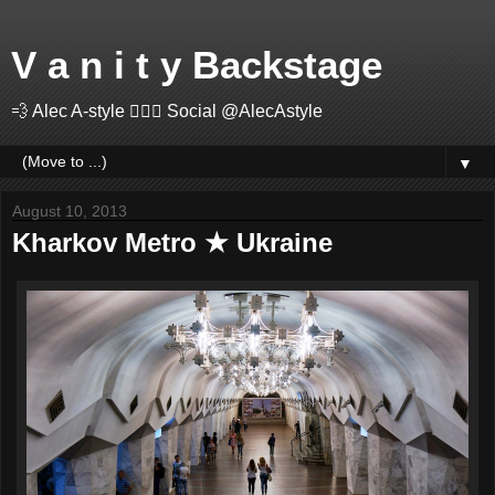
V a n i t y Backstage
💨 Alec A-style 🤽🏻‍♂️ Social @AlecAstyle
▼
August 10, 2013
Kharkov Metro ★ Ukraine