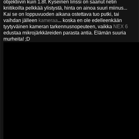
objektiivin kuin 1.8f. Kyseinen linssi on saanut netin
kriitikoilta pelkkää ylistystä, hinta on ainoa suuri miinus...
Kai se on loppuvuoden aikana ostettava tuo putki, tai
vaihdan jälleen
kameraa
... koska en ole edelleenkään
tyytyväinen kameran tarkennusnopeuteen, vaikka
NEX 6
edustaa mikrojärkkäreiden parasta antia. Elämän suuria
murheita! ;D