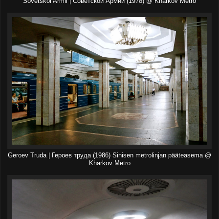
Sovetskoi Armii | Советской Армии (1978) @ Kharkov Metro
Geroev Truda | Героев труда (1986) Sinisen metrolinjan pääteasema @
Kharkov Metro