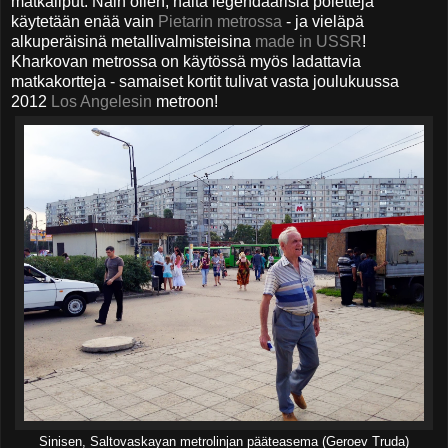
matkaliput.
Näin ollen, näitä legendaarisia poletteja
käytetään enää vain
Pietarin metrossa
- ja vieläpä
alkuperäisinä metallivalmisteisina
made in USSR
!
Kharkovan metrossa on k
äytössä myös ladattavia
matkakortteja - samaiset kortit tulivat vasta joulukuussa
2012
Los Angelesin
metroon!
Sinisen, Saltovaskayan metrolinjan pääteasema (Geroev Truda)