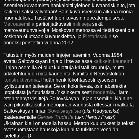
Asemien kuvaamista hankaloitti yleinen kuvaamiskielto, jota
kaiken lisäksi valvotaan! Sain kuvausreissun aikana monia
huomatuksia. Tästä johtuen kuvasin nopeatempoisesti.
Metroasemilla
partioi jatkuvasti
miliisejä
sekä
metrovaununvalvojia. Moskovan metrossa ei tietääkseni ole
koskaan ollutkaan kuvauskieltoa, ja
Pietarissakin
se
onneksi poistettiin vuonna 2012.
Tutustuin myös muiden linjojen asemiin. Vuonna 1984
avattu Saltovskayan linja oli itse asiassa
kaikkein kaunein
!
Linjan asemilla ei ollut kullattuja kristallikruunuja, mutta
arkkitehtuuri oli mitä kauneinta. Nimittäin Neuvostoliion
konstruktivismia
. Pidän henkilökohtaisesti kyseisen
tyylisuunnan taiteesta. Se on kokeilevaa, osin abstraktia,
utopistista ja futuristista. Yksinkertaisesti
modernia
. Harmi
etten tehnyt visiittejä Saltovskayan linjan asemille. Näin ne
vain pikavilkaisulla metrojunan vaunusta ollessani matkalla
Saltovskayan linjan
Sovetskaya'sta
(
ukr. Radyanska
)
pääteasemalle
Geroev Truda'lle
(
ukr.
Heroiv Pratsi)
.
Ukrainan kieli on todella hassu. Metron kuulutukset ja tekstit
ovat suorastaan hauskoja kun niitä tulkitsee venäjän
kielellä! :---D