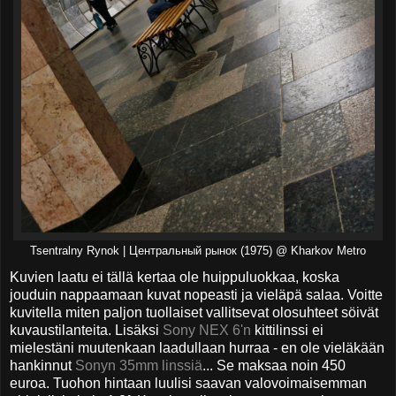
Tsentralny Rynok | Центральный рынок (1975) @ Kharkov Metro
Kuvien laatu ei tällä kertaa ole huippuluokkaa, koska
jouduin nappaamaan kuvat nopeasti ja vieläpä salaa. Voitte
kuvitella miten paljon tuollaiset vallitsevat olosuhteet söivät
kuvaustilanteita. Lisäksi
Sony NEX 6'n
kittilinssi ei
mielestäni muutenkaan laadullaan hurraa - en ole vieläkään
hankinnut
Sonyn 35mm linssiä
... Se maksaa noin 450
euroa. Tuohon hintaan luulisi saavan valovoimaisemman