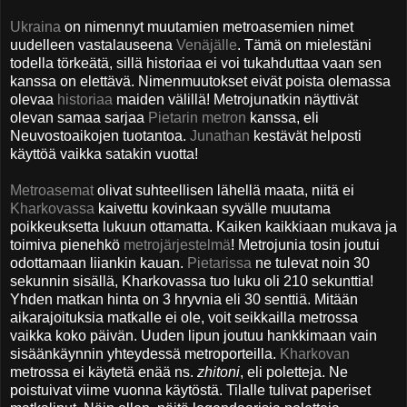
Ukraina
on nimennyt muutamien metroasemien nimet
uudelleen vastalauseena
Venäjälle
. Tämä on mielestäni
todella törkeätä, sillä historiaa ei voi tukahduttaa vaan sen
kanssa on elettävä. Nimenmuutokset eivät poista olemassa
olevaa
historiaa
maiden välillä! Metrojunatkin näyttivät
olevan samaa sarjaa
Pietarin metron
kanssa, eli
Neuvostoaikojen tuotantoa.
Junathan
kestävät helposti
käyttöä vaikka satakin vuotta!
Metroasemat
olivat suhteellisen lähellä maata, niitä ei
Kharkovassa
kaivettu kovinkaan syvälle muutama
poikkeuksetta lukuun ottamatta. Kaiken kaikkiaan mukava ja
toimiva pienehkö
metrojärjestelmä
! Metrojunia tosin joutui
odottamaan liiankin kauan.
Pietarissa
ne tulevat noin 30
sekunnin sisällä, Kharkovassa tuo luku oli 210 sekunttia!
Yhden matkan hinta on 3 hryvnia eli 30 senttiä. Mitään
aikarajoituksia matkalle ei ole, voit seikkailla metrossa
vaikka koko päivän. Uuden lipun joutuu hankkimaan vain
sisäänkäynnin yhteydessä metroporteilla.
Kharkovan
metrossa ei käytetä enää ns.
zhitoni
, eli poletteja. Ne
poistuivat viime vuonna käytöstä. Tilalle tulivat paperiset