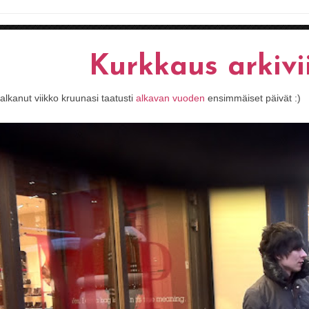
Kurkkaus arkivi
 alkanut viikko kruunasi taatusti
alkavan vuoden
ensimmäiset päivät :)