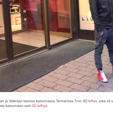
tan ja Valerijan kanssa katsomassa Tennarissa Tron 3D
leffaa
, joka oli
ista katsomaan vain
3D-leffoja
.