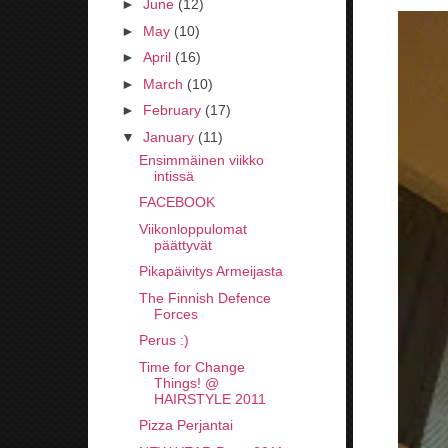
►
June
(12)
►
May
(10)
►
April
(16)
►
March
(10)
►
February
(17)
▼
January
(11)
Ensimmäinen viikko
intissä
FACEBOOK
Viikonloppulomat
päättyvät
Pikapäivitys Armeijasta
The Finnish Defence
Forces
Perus :)
Time for Change
Things! @
HAIRSTYLE 2011
Pizza Perjantai