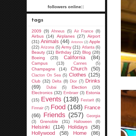
followers online::
tags
2009
(9)
Ahneus
(5)
Air France
(8)
Airbus
(14)
Airplanes
(27)
Airport
Animals
(44)
(31)
Apple
Antonov
(2)
(22)
Army
(21)
Arizona
(5)
Atlanta
(6)
Beauty
(11)
Birthday
(22)
Blog
(28)
California
(84)
Boeing
(23)
Campus
(13)
Cannes
(5)
Church
(50)
Champagne
(14)
Clothes
(125)
Clacton On Sea
(5)
Drinks
Club
(32)
Delta
(8)
Dior
(7)
(69)
Election
(10)
Dubai
(5)
Electronics
(32)
Estonia
Embraer
(3)
Events
(138)
(15)
Festarit
(6)
Food
(168)
France
Finnair
(7)
Friends
(257)
(66)
Georgia
Grenoble
(31)
(3)
Halloween
(8)
Helsinki
(114)
Holidays
(58)
Hollywood
(58)
Home
(86)