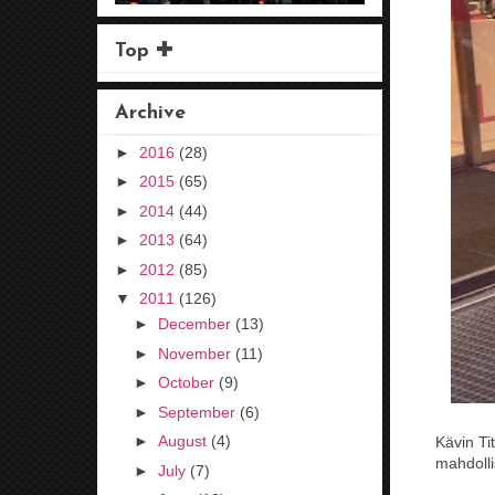
Top ✚
Archive
►
2016
(28)
►
2015
(65)
►
2014
(44)
►
2013
(64)
►
2012
(85)
▼
2011
(126)
►
December
(13)
►
November
(11)
►
October
(9)
►
September
(6)
►
August
(4)
Kävin Ti
mahdoll
►
July
(7)