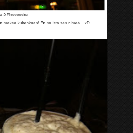
ssa ;D Ffreeeeeezing
liian makea kuitenkaan! En muista sen nimeä... xD