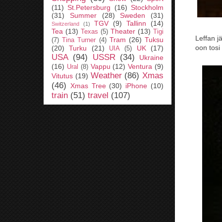
(11)
St.Petersburg
(16)
Stockholm
(31)
Summer
(28)
Sweden
(31)
TGV
(9)
Tallinn
(14)
Switzerland
(1)
Tea
(13)
Theater
(13)
Texas
(5)
Tigi
Leffan j
Tram
(26)
Tuksu
(7)
Tina Turner
(4)
oon tosi
(20)
Turku
(21)
UK
(17)
UIA
(5)
USA
(94)
USSR
(34)
Ukraine
(16)
Vappu
(12)
Ventura
(9)
Ural
(8)
Weather
(86)
Xmas
Vitutus
(19)
(46)
Xmas Tree
(30)
iPhone
(10)
train
(51)
travel
(107)