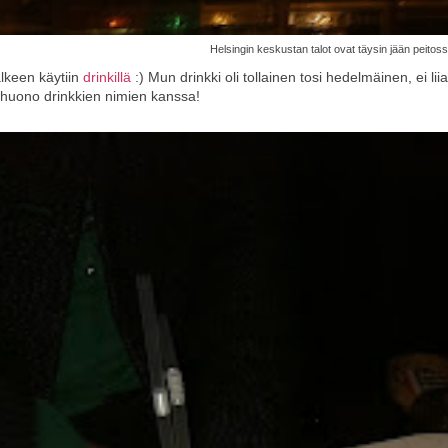
Helsingin keskustan talot ovat täysin jään peito
älkeen käytiin
drinkillä
:) Mun drinkki oli tollainen tosi hedelmäinen, ei 
 huono drinkkien nimien kanssa!