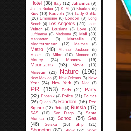
Hotel
(38)
Italy
(12)
Juhannus
(9)
Justin Bieber
(7)
KLM
(7)
Kharkov
(5)
Kiev
(10)
Kouvola
(10)
Lady GaGa
(26)
London
(9)
Limousine
(8)
Long
Los Angeles
(74)
Beach
(4)
Louis
Love
(30)
Vuitton
(4)
Lousiana
(3)
Mall
(30)
Lufthansa
(6)
Madonna
(5)
Marseille
(9)
Manhattan
(3)
Mediterranean
(12)
Melrose
(8)
Metro
(48)
Michael Jackson
(5)
Milan
(10)
Mikkeli
(7)
Monaco
(7)
Money
(24)
Moscow
(19)
Mountains
(53)
Movie
(13)
Nature
(196)
Museum
(23)
New
New Mexico
(3)
New Orleans
(3)
Year
(24)
New York
(9)
Nice
(7)
PR
(153)
Party
Paris
(21)
(82)
Police
(31)
Politics
Phoenix
(4)
Random
(58)
(26)
Red
Queen
(5)
Russia
(47)
Square
(13)
Retro
(4)
SAS
(16)
Santa
San Diego
(6)
School
(54)
Sea
Monica
(13)
(46)
Seiska
(16)
Ship
(21)
Shopping
(80)
Show
(22)
Sport