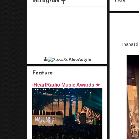
Hae
Instagram ┼
Ihanasti
👻
AlecAstyle
Feature
iHeartRadio Music Awards ★