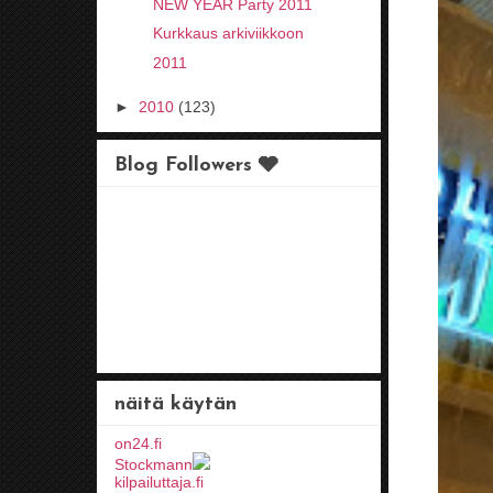
NEW YEAR Party 2011
Kurkkaus arkiviikkoon
2011
►
2010
(123)
Blog Followers 🩶
näitä käytän
on24.fi
Stockmann
kilpailuttaja.fi