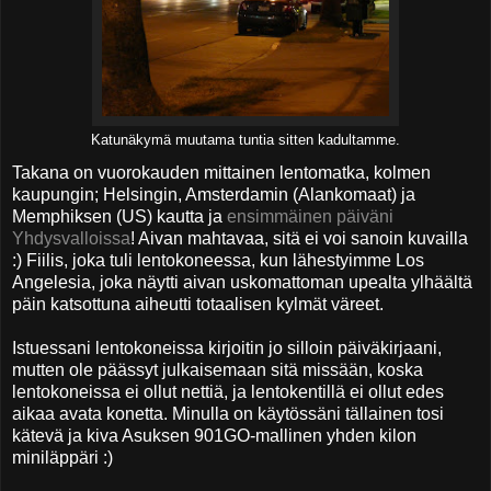
Katunäkymä muutama tuntia sitten kadultamme.
Takana on vuorokauden mittainen lentomatka, kolmen
kaupungin; Helsingin, Amsterdamin (Alankomaat) ja
Memphiksen (US) kautta ja
ensimmäinen päiväni
Yhdysvalloissa
! Aivan mahtavaa, sitä ei voi sanoin kuvailla
:) Fiilis, joka tuli lentokoneessa, kun lähestyimme Los
Angelesia, joka näytti aivan uskomattoman upealta ylhäältä
päin katsottuna aiheutti totaalisen kylmät väreet.
Istuessani lentokoneissa kirjoitin jo silloin päiväkirjaani,
mutten ole päässyt julkaisemaan sitä missään, koska
lentokoneissa ei ollut nettiä, ja lentokentillä ei ollut edes
aikaa avata konetta. Minulla on käytössäni tällainen tosi
kätevä ja kiva Asuksen 901GO-mallinen yhden kilon
miniläppäri :)