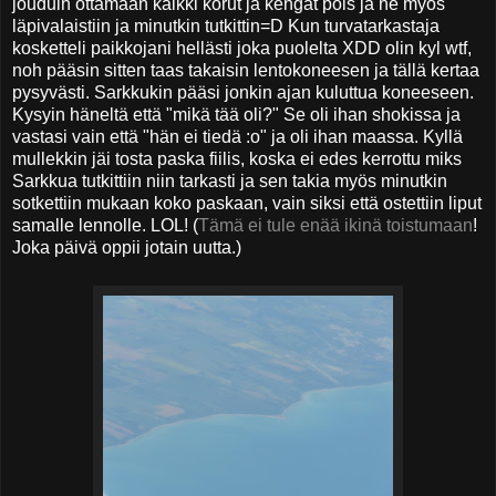
jouduin ottamaan kaikki korut ja kengät pois ja ne myös
läpivalaistiin ja minutkin tutkittin=D Kun turvatarkastaja
kosketteli paikkojani hellästi joka puolelta XDD olin kyl wtf,
noh pääsin sitten taas takaisin lentokoneesen ja tällä kertaa
pysyvästi. Sarkkukin pääsi jonkin ajan kuluttua koneeseen.
Kysyin häneltä että "mikä tää oli?" Se oli ihan shokissa ja
vastasi vain että "hän ei tiedä :o" ja oli ihan maassa. Kyllä
mullekkin jäi tosta paska fiilis, koska ei edes kerrottu miks
Sarkkua tutkittiin niin tarkasti ja sen takia myös minutkin
sotkettiin mukaan koko paskaan, vain siksi että ostettiin liput
samalle lennolle. LOL! (
Tämä ei tule enää ikinä toistumaan
!
Joka päivä oppii jotain uutta.)