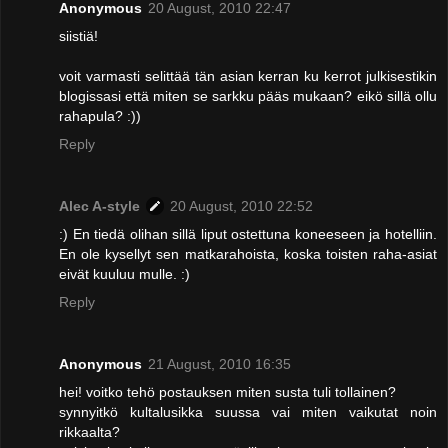
Anonymous
20 August, 2010 22:47
siistiä!
voit varmasti selittää tän asian kerran ku kerrot julkisestikin
blogissasi että miten se sarkku pääs mukaan? eikö sillä ollu
rahapula? :))
Reply
Alec A-style
20 August, 2010 22:52
:) En tiedä olihan sillä liput ostettuna koneeseen ja hotelliin.
En ole kysellyt sen matkarahoista, koska toisten raha-asiat
eivät kuuluu mulle. :)
Reply
Anonymous
21 August, 2010 16:35
hei! voitko tehö postauksen miten susta tuli tollainen?
synnyitkö kultalusikka suussa vai miten vaikutat noin
rikkaalta?