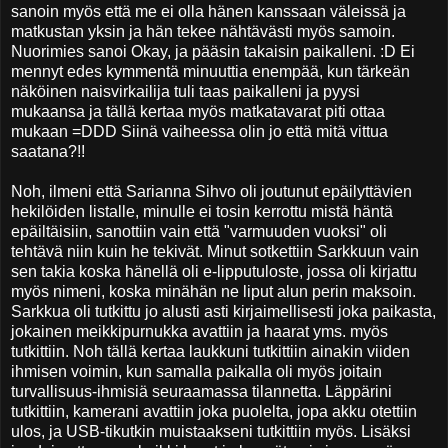
sanoin myös että me ei olla hänen kanssaan väleissä ja
matkustan yksin ja hän tekee nähtävästi myös samoin.
Nuorimies sanoi Okay, ja pääsin takaisin paikalleni. :D Ei
mennyt edes kymmentä minuuttia enempää, kun tärkeän
näköinen naisvirkailija tuli taas paikalleni ja pyysi
mukaansa ja tällä kertaa myös matkatavarat piti ottaa
mukaan =DDD Siinä vaiheessa olin jo että mitä vittua
saatana?!!
Noh, ilmeni että Sarianna Sihvo oli joutunut epäilyttävien
hekilöiden listalle, minulle ei tosin kerrottu mistä häntä
epäiltäisiin, sanottiin vain että "varmuuden vuoksi" oli
tehtävä niin kuin he tekivät. Minut sotkettiin Sarkkuun vain
sen takia koska hänellä oli e-lipputuloste, jossa oli kirjattu
myös nimeni, koska minähän ne liput alun perin maksoin.
Sarkkua oli tutkittu jo alusti asti kirjaimellisesti joka paikasta,
jokainen meikkipurnukka avattiin ja haarat yms. myös
tutkittiin. Noh tällä kertaa laukkuni tutkittiin ainakin viiden
ihmisen voimin, kun samalla paikalla oli myös joitain
turvallisuus-ihmisiä seuraamassa tilannetta. Läppärini
tutkittiin, kamerani avattiin joka puolelta, jopa akku otettiin
ulos, ja USB-tikutkin muistaakseni tutkittiin myös. Lisäksi