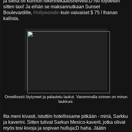
ja siellä oli kunnon liikennekaaoshelvetti:D No löydettiin
sitten taxi! Ja eihän se maksannutkaan Sunset
Boulevardille,
Hollywoodin
kuin vaivaiset $ 75 ! Ihanan
kallista.
Onnellisesti löytyneet ja palautetu laukut. Vasemmalla sininen on minun
laukkuni.
Ilta meni kivasti, istuttiin hotellissame pitkään - minä, Sarkku
ja kaverini. Sitten tulivat Sarkun Mexico-kaverit, jotka olivat
myös tosi kivoja ja sopivan hulluja;D haha. Jäätin