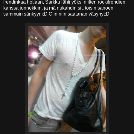
frendinkaa hotlaan, Sarkku lähti yöksi niitten rockifrendien
kanssa jonnekkiin, ja mä nukahdin sit, toisin sanoen
sammuin sänkyyni:D Olin niin saatanan väsynyt:D