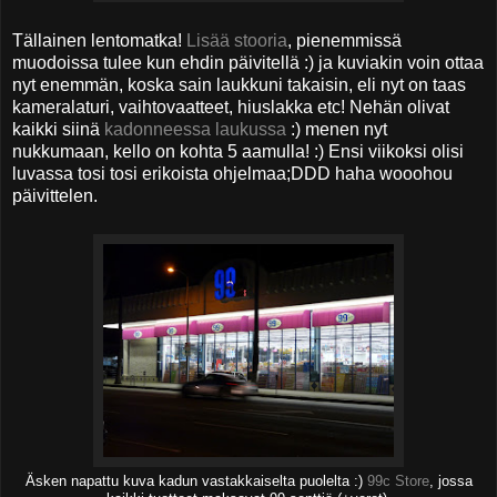
Tällainen lentomatka!
Lisää stooria
, pienemmissä
muodoissa tulee kun ehdin päivitellä :) ja kuviakin voin ottaa
nyt enemmän, koska sain laukkuni takaisin, eli nyt on taas
kameralaturi, vaihtovaatteet, hiuslakka etc! Nehän olivat
kaikki siinä
kadonneessa laukussa
:) menen nyt
nukkumaan, kello on kohta 5 aamulla! :) Ensi viikoksi olisi
luvassa tosi tosi erikoista ohjelmaa;DDD haha wooohou
päivittelen.
Äsken napattu kuva kadun vastakkaiselta puolelta :)
99c Store
, jossa