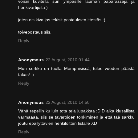
voisin kuvitella sun ympäsille lauman paparazzeja ja
henkivartijoita:)
joten ois kiva jos tekisit postauksen ittestäs :)
toivepostaus siis.
Reply
Anonymous
22 August, 2010 01:44
Mun serkku on tuolla Memphisissä, tulee vuoden päästä
takas! :)
Reply
Anonymous
22 August, 2010 14:58
Vähä repeilin ku luin tota teiä jupakkaa :D:D aika kiusallista
varmaaaa. siis se tavaroiden tonkiminen ja että tää sarkku
joutu epäilyttävien henkilöitten listalle XD
Reply