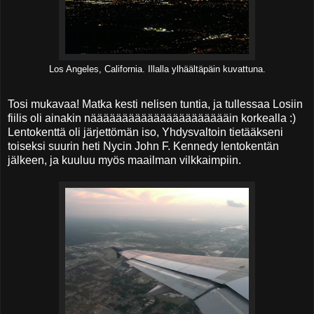
Los Angeles, California. Illalla ylhäältäpäin kuvattuna.
Tosi mukavaa! Matka kesti nelisen tuntia, ja tullessaa Losiin
fiilis oli ainakin nääääääääääääääääääääääin korkealla :)
Lentokenttä oli järjettömän iso, Yhdysvaltoin tietääkseni
toiseksi suurin heti Nycin John F. Kennedy lentokentän
jälkeen, ja kuuluu myös maailman vilkkaimpiin.