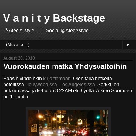
V a n i t y Backstage
💨 Alec A-style 🤽🏻‍♂️ Social @AlecAstyle
▼
August 20, 2010
Vuorokauden matka Yhdysvaltoihin
Pääsin vihdoinkin
kirjoittamaan
. Olen tällä hetkellä
hotellissa
Hollywoodissa
,
Los Angelesissa
, Sarkku on
nukkumassa ja kello on 3:22AM eli 3 yöllä. Aikero Suomeen
on 11 tuntia.