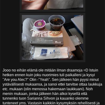
Jooo no eihän elämä ole mitään ilman draamoja =D Istuin
hetken ennen kuin joku nuorimies tuli paikalleni ja kysyi
"Are you Alec?" Olin -"Yeah". Sen jälkeen hän pyysi minut
ystävällisesti mukaansa, ja sanoi ettei tarvitse ottaa laukkuja
etc. mukaan (olin menossa hakemaan laukkuani). Noh
menin mukaan, jonka jälkeen hän alkoi kysellä että
tunnenko tuon Sarianna Sihvon ja kauanko olemme
tunteneet yms. Vastasin kaikkiin kysymyksiin rehellisesti ja