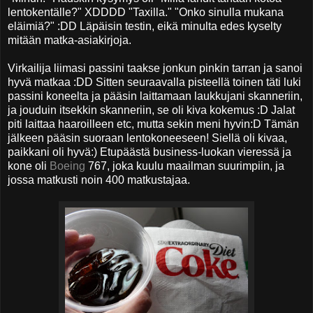
lentokentälle?" XDDDD "Taxilla." "Onko sinulla mukana
eläimiä?" :DD Läpäisin testin, eikä minulta edes kyselty
mitään matka-asiakirjoja.
Virkailija liimasi passini taakse jonkun pinkin tarran ja sanoi
hyvä matkaa :DD Sitten seuraavalla pisteellä toinen täti luki
passini koneelta ja pääsin laittamaan laukkujani skanneriin,
ja jouduin itsekkin skanneriin, se oli kiva kokemus :D Jalat
piti laittaa haaroilleen etc, mutta sekin meni hyvin:D Tämän
jälkeen pääsin suoraan lentokoneeseen! Siellä oli kivaa,
paikkani oli hyvä:) Etupäästä business-luokan vieressä ja
kone oli
Boeing
767, joka kuulu maailman suurimpiin, ja
jossa matkusti noin 400 matkustajaa.