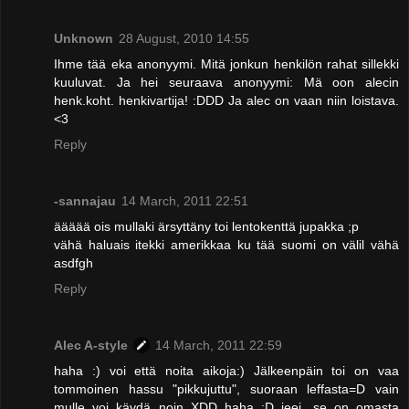
Unknown
28 August, 2010 14:55
Ihme tää eka anonyymi. Mitä jonkun henkilön rahat sillekki
kuuluvat. Ja hei seuraava anonyymi: Mä oon alecin
henk.koht. henkivartija! :DDD Ja alec on vaan niin loistava.
<3
Reply
-sannajau
14 March, 2011 22:51
äääää ois mullaki ärsyttäny toi lentokenttä jupakka ;p
vähä haluais itekki amerikkaa ku tää suomi on välil vähä
asdfgh
Reply
Alec A-style
14 March, 2011 22:59
haha :) voi että noita aikoja:) Jälkeenpäin toi on vaa
tommoinen hassu "pikkujuttu", suoraan leffasta=D vain
mulle voi käydä noin XDD haha :D jeei, se on omasta