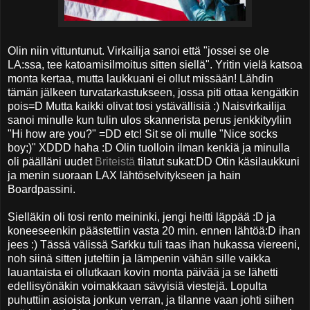
Olin niin vittuntunut. Virkailija sanoi että "jossei se ole
LA:ssa, tee katoamisilmoitus sitten siellä". Yritin vielä katsoa
monta kertaa, mutta laukkuani ei ollut missään! Lähdin
tämän jälkeen turvatarkastukseen, jossa piti ottaa kengätkin
pois=D Mutta kaikki olivat tosi ystävällisiä :) Naisvirkailija
sanoi minulle kun tulin ulos skannerista perus jenkkityyliin
"Hi how are you?" =DD etc! Sit se oli mulle "Nice socks
boy;)" XDDD haha :D Olin tuolloin ilman kenkiä ja minulla
oli päälläni uudet
Briteistä
tilatut sukat:DD Otin käsilaukkuni
ja menin suoraan LAX lähtöselvitykseen ja hain
Boardpassini.
Sielläkin oli tosi rento meininki, jengi heitti läppää :D ja
koneeseenkin päästettiin vasta 20 min. ennen lähtöä:D ihan
jees :) Tässä välissä Sarkku tuli taas ihan hukassa viereeni,
noh siinä sitten juteltiin ja lämpenin vähän sille vaikka
lauantaista ei ollutkaan kovin monta päivää ja se lähetti
edellisyönäkin voimakkaan sävyisiä viestejä. Lopulta
puhuttiin asioista jonkun verran, ja tilanne vaan johti siihen