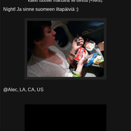
kaikki tuotteet maksavat 99 senttiä (+verot).
Night! Ja sinne suomeen iltapäiviä :)
@Alec, LA, CA, US