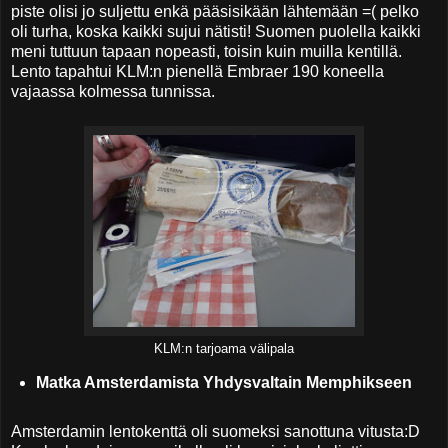
piste olisi jo suljettu enkä pääsisikään lähtemään =( pelko
oli turha, koska kaikki sujui nätisti! Suomen puolella kaikki
meni tuttuun tapaan nopeasti, toisin kuin muilla kentillä.
Lento tapahtui KLM:n pienellä Embraer 190 koneella
vajaassa kolmessa tunnissa.
KLM:n tarjoama välipala
Matka Amsterdamista Yhdysvaltain Memphikseen
Amsterdamin lentokenttä oli suomeksi sanottuna vitusta:D