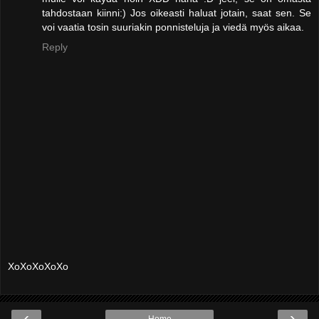
tahdostaan kiinni:) Jos oikeasti haluat jotain, saat sen. Se
voi vaatia tosin suuriakin ponnisteluja ja viedä myös aikaa.
Reply
XoXoXoXoXo
‹
›