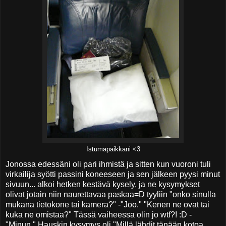
Istumapaikkani <3
Jonossa edessäni oli pari ihmistä ja sitten kun vuoroni tuli
virkailija syötti passini koneeseen ja sen jälkeen pyysi minut
sivuun... alkoi hetken kestävä kysely, ja ne kysymykset
olivat jotain niin naurettavaa paskaa=D tyyliin "onko sinulla
mukana tietokone tai kamera?" -"Joo." "Kenen ne ovat tai
kuka ne omistaa?" Tässä vaiheessa olin jo wtf?! :D -
"Minun." Hauskin kysymys oli "Millä lähdit tänään kotoa