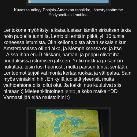
Kuvassa näkyy Pohjois-Amerikan rannikko, lähestyessämme
Yhdysvaltain ilmatilaa.
Lentokone myöhästyi aikataulustaan tämän sirkuksen takia
noin puolella tunnilla. Lento oli erittäin pitkä, yli 10 tuntia
koneessa istumista. Olin kellonajoista aivan sekaisin kun
Amsterdamissa oli eri aika, ja Memphiksessä eri ja itse
LA:ssa ihan eri=D Niskani, hartiani ja peppu olivat iha
puuduksissa istumisen jälkeen. Yritin nukkua ja sainkin
nukuttua, tosin tosi huonosti, mutta parisen tuntia sentään.
Lentoemot tarjoilivat monta kertaa ruokaa ja välipalaa. Sain
myös viiniäkin! hihi. En kyllä juo sitä yleensä, mutta
vaihtoehtona olisi ollut olut. Ja kaikki nuo kuuluivat siis
hintaan :) Mieleenkiintoinen
lento
ja koko matka =DD
Varmasti jää elää muistoihin! :)