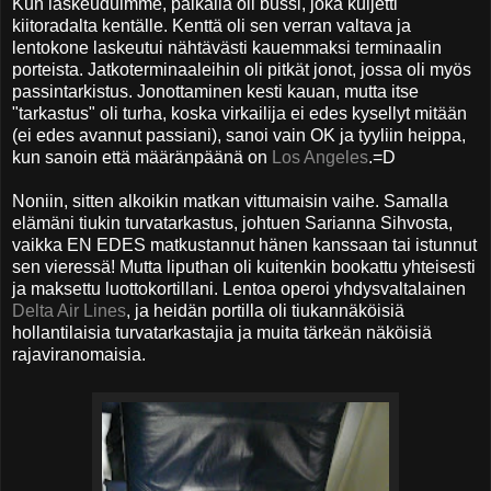
Kun laskeuduimme, paikalla oli bussi, joka kuljetti
kiitoradalta kentälle. Kenttä oli sen verran valtava ja
lentokone laskeutui nähtävästi kauemmaksi terminaalin
porteista. Jatkoterminaaleihin oli pitkät jonot, jossa oli myös
passintarkistus. Jonottaminen kesti kauan, mutta itse
"tarkastus" oli turha, koska virkailija ei edes kysellyt mitään
(ei edes avannut passiani), sanoi vain OK ja tyyliin heippa,
kun sanoin että määränpäänä on
Los Angeles
.=D
Noniin, sitten alkoikin matkan vittumaisin vaihe. Samalla
elämäni tiukin turvatarkastus, johtuen Sarianna Sihvosta,
vaikka EN EDES matkustannut hänen kanssaan tai istunnut
sen vieressä! Mutta liputhan oli kuitenkin bookattu yhteisesti
ja maksettu luottokortillani. Lentoa operoi yhdysvaltalainen
Delta Air Lines
, ja heidän portilla oli tiukannäköisiä
hollantilaisia turvatarkastajia ja muita tärkeän näköisiä
rajaviranomaisia.