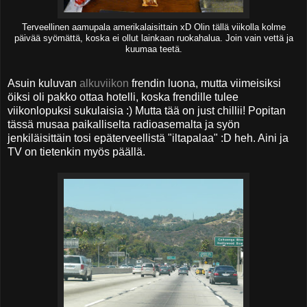
Terveellinen aamupala amerikalaisittain xD Olin tällä viikolla kolme
päivää syömättä, koska ei ollut lainkaan ruokahalua. Join vain vettä ja
kuumaa teetä.
Asuin kuluvan
alkuviikon
frendin luona, mutta viimeisiksi
öiksi oli pakko ottaa hotelli, koska frendille tulee
viikonlopuksi sukulaisia :) Mutta tää on just chillii! Popitan
tässä musaa paikalliselta radioasemalta ja syön
jenkiläisittäin tosi epäterveellistä "iltapalaa" :D heh. Aini ja
TV on tietenkin myös päällä.