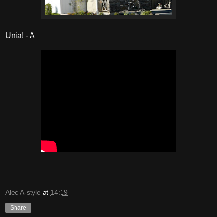
Unia! - A
Alec A-style
at
14:19
Share