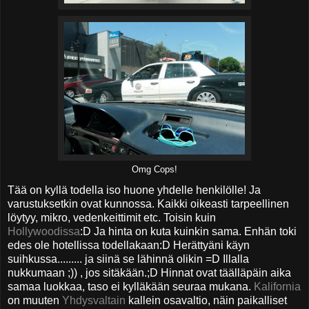
Omg Cops!
Tää on kyllä todella iso huone yhdelle henkilölle! Ja
varustuksetkin ovat kunnossa. Kaikki oikeasti tarpeellinen
löytyy, mikro, vedenkeittimit etc. Toisin kuin
Hollywoodissa
:D Ja hinta on kuta kuinkin sama. Enhän toki
edes ole hotellissa todellakaan:D Herättyäni käyn
suihkussa......... ja siinä se lähinnä olikin =D Illalla
nukkumaan ;)) , jos sitäkään.;D Hinnat ovat täälläpäin aika
samaa luokkaa, taso ei kylläkään seuraa mukana.
Kalifornia
on muuten
Yhdysvaltain
kallein osavaltio, näin paikalliset