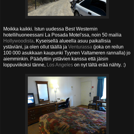
Moikka kaikki. Istun uudessa Best Westernin
hotellihuoneessani La Posada Motel'ssa, noin 50 mailia
Hollywoodista
. Kyseisellä alueella asuu paikallisia
ystäviäni, ja olen ollut täällä ja
Venturassa
(joka on reilun
100 000 asukkaan kaupunki Tyynen Valtameren rannalla) jo
aiemminkin. Päädyttiin ystävien kanssa että jäisin
loppuviikoksi tänne,
Los Angeles
on nyt tältä erää nähty. :)