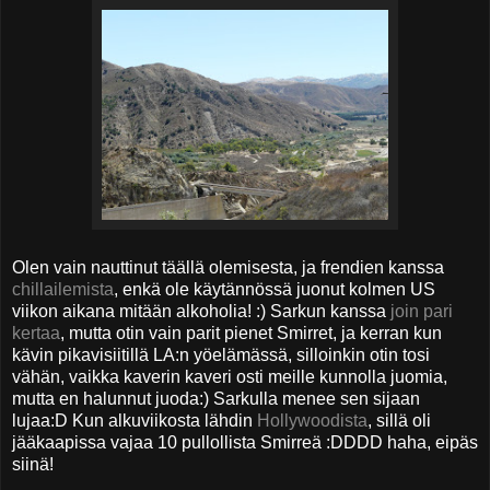
Olen vain nauttinut täällä olemisesta, ja frendien kanssa
chillailemista
, enkä ole käytännössä juonut kolmen US
viikon aikana mitään alkoholia! :) Sarkun kanssa
join pari
kertaa
, mutta otin vain parit pienet Smirret, ja kerran kun
kävin pikavisiitillä LA:n yöelämässä, silloinkin otin tosi
vähän, vaikka kaverin kaveri osti meille kunnolla juomia,
mutta en halunnut juoda:) Sarkulla menee sen sijaan
lujaa:D Kun alkuviikosta lähdin
Hollywoodista
, sillä oli
jääkaapissa vajaa 10 pullollista Smirreä :DDDD haha, eipäs
siinä!