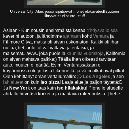
Universal City! Alue, jossa sijaitsevat monet elokuvateollisuuteen
liittyvät studiot etc. stuff
Asiaan> Kun nousin ensimmäistä kertaa
Yhdysvalloissa
kaverini autoon, ja lähdimme
ajamaan
kohti
Ventura
ja
Fillmore Citya, matka oli aivan uskomaton! Kaikki oli ihan
uuttaa; tiet, autot olivat valtavia ja erilaisia, ja
maisemat...aww.. joka puolella
kauniita vuoristoja
, Kalifornia
on aivan mahtava paikka:) Täällä ihan oikeasti tarvitaan
auto, muuten ei pärjää. Esim. Venturassakaan ei
käytännössä ole julkista liikennettä, ja välimatkat ovat pitkät.
Olen kehittänyt oman vertailumallin: ;D
Los Angeles
ja sen
lähialueet
on kuin
iso pizza
! Laaja alue ja paljon täytettä:D
Ja
New York
on taas kuin
iso hääkakku
! Pienelle alueelle
ahdattu hirveästi korkeita ja mahtavia rakennuksia :] hehe.