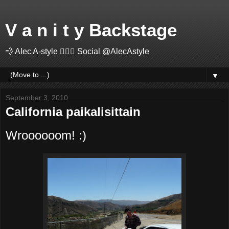
V a n i t y Backstage
💨 Alec A-style 🤽🏻‍♂️ Social @AlecAstyle
▼
September 3, 2010
California paikalisittain
Wroooooom! :)